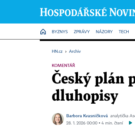
HOME
BYZNYS
ZPRÁVY
NÁZORY
TECH
HN.cz
›
Archiv
KOMENTÁŘ
Český plán p
dluhopisy
Barbora Kvasničková
analytička A
28. 1. 2026 00:00 ▪ 4 min. čtení