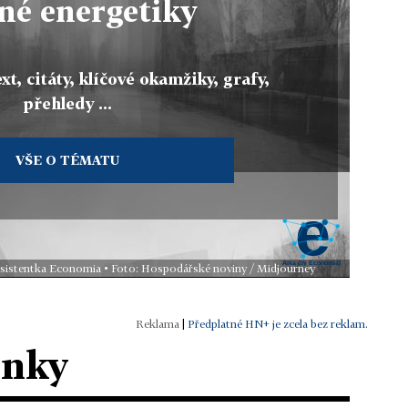
né energetiky
xt, citáty, klíčové okamžiky, grafy,
přehledy ...
VŠE O TÉMATU
 asistentka Economia • Foto: Hospodářské noviny / Midjourney
|
Předplatné HN+ je zcela bez reklam.
ánky