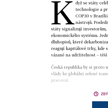
K
dyž se státy cel
technologie a pr
COP30 v Brazílii
nástrojů. Posledn
státy signalizují investorům,
ekonomického systému. Jední
dluhopisů, které dekarboniza
reagují kapitálové trhy, kde 
vázané na udržitelnost – těší 
Česká republika by si proto
vlády ke globální zelené tra
pracovat.
ZBÝ