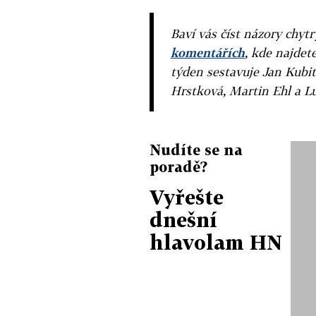
Baví vás číst názory chytr
komentářích
, kde najdet
týden sestavuje Jan Kubit
Hrstková, Martin Ehl a L
Nudíte se na
poradě?
Vyřešte
dnešní
hlavolam HN