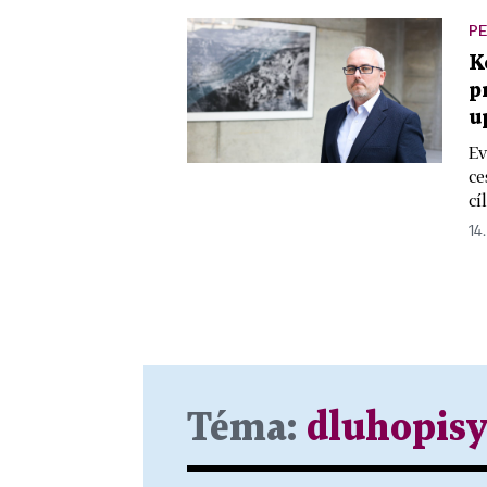
PE
K
p
u
Ev
ce
cí
14.
Téma:
dluhopis