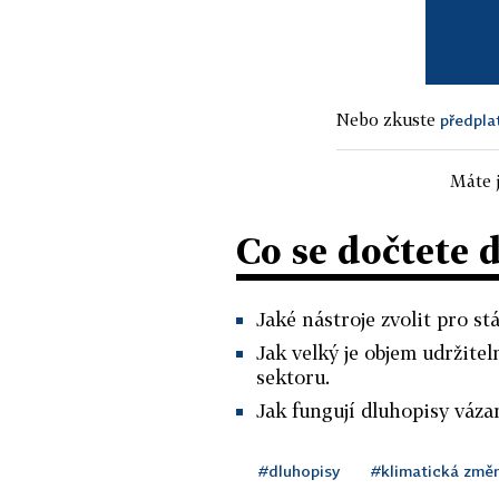
Nebo zkuste
předpla
Máte j
Co se dočtete 
Jaké nástroje zvolit pro s
Jak velký je objem udržit
sektoru.
Jak fungují dluhopisy váza
#dluhopisy
#klimatická změ