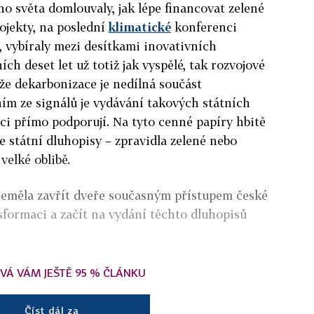
ého světa domlouvaly, jak lépe financovat zelené
ojekty, na poslední
klimatické
konferenci
, vybíraly mezi desítkami inovativních
ích deset let už totiž jak vyspělé, tak rozvojové
 že dekarbonizace je nedílná součást
m ze signálů je vydávání takových státních
ci přímo podporují. Na tyto cenné papíry hbitě
se státní dluhopisy – zpravidla zelené nebo
velké oblibě.
 neměla zavřít dveře současným přístupem české
nsformaci a začít na vydání těchto dluhopisů
VÁ VÁM JEŠTĚ 95 % ČLÁNKU
Číst dál za