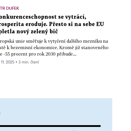
TR DUFEK
onkurenceschopnost se vytrácí,
rosperita eroduje. Přesto si na sebe EU
pletla nový zelený bič
ropská unie směřuje k vytyčení dalšího mezníku na
stě k bezemisní ekonomice. Kromě již stanoveného
le -55 procent pro rok 2030 přibude...
 11. 2025 ▪ 3 min. čtení
y