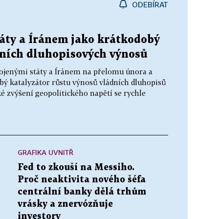
ODEBÍRAT
áty a Íránem jako krátkodobý
lních dluhopisových výnosů
ojenými státy a Íránem na přelomu února a
bý katalyzátor růstu výnosů vládních dluhopisů
é zvýšení geopolitického napětí se rychle
GRAFIKA UVNITŘ
Fed to zkouší na Messiho.
Proč neaktivita nového šéfa
centrální banky dělá trhům
vrásky a znervózňuje
investory