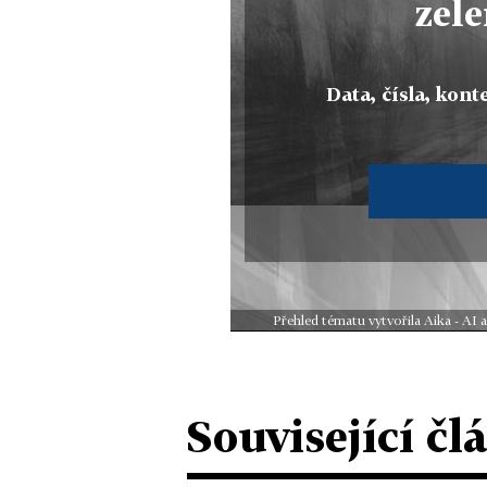
zele
Data, čísla, konte
Přehled tématu vytvořila Aika - AI
Související čl