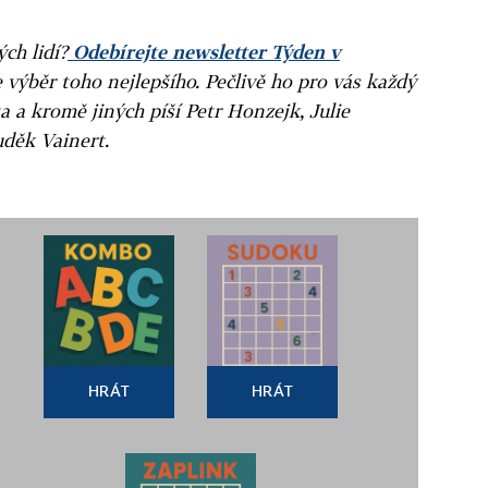
ých lidí?
Odebírejte newsletter Týden v
e výběr toho nejlepšího. Pečlivě ho pro vás každý
a a kromě jiných píší Petr Honzejk, Julie
uděk Vainert.
HRÁT
HRÁT