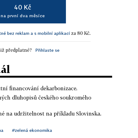
40 Kč
na první dva měsíce
za 80 Kč.
tné bez reklam a s mobilní aplikací
iž předplatné?
Přihlaste se
dál
tátní financování dekarbonizace.
elných dluhopisů českého soukromého
né na udržitelnost na příkladu Slovinska.
na
#zelená ekonomika