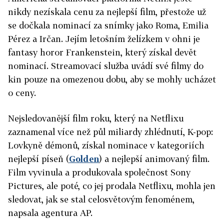
nikdy nezískala cenu za nejlepší film, přestože už
se dočkala nominací za snímky jako Roma, Emilia
Pérez a Irčan. Jejím letošním želízkem v ohni je
fantasy horor Frankenstein, který získal devět
nominací. Streamovací služba uvádí své filmy do
kin pouze na omezenou dobu, aby se mohly ucházet
o ceny.
Nejsledovanější film roku, který na Netflixu
zaznamenal více než půl miliardy zhlédnutí, K-pop:
Lovkyně démonů, získal nominace v kategoriích
nejlepší píseň (
Golden
) a nejlepší animovaný film.
Film vyvinula a produkovala společnost Sony
Pictures, ale poté, co jej prodala Netflixu, mohla jen
sledovat, jak se stal celosvětovým fenoménem,
napsala agentura AP.