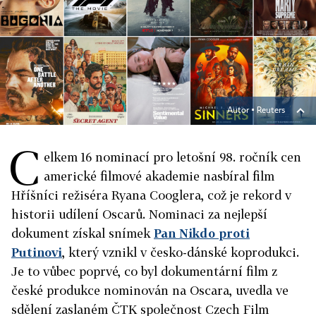
Autor ▪
Reuters
C
elkem 16 nominací pro letošní 98. ročník cen
americké filmové akademie nasbíral film
Hříšníci režiséra Ryana Cooglera, což je rekord v
historii udílení
Oscar
ů. Nominaci za nejlepší
dokument získal snímek
Pan Nikdo proti
Putinovi
, který vznikl v česko-dánské koprodukci.
Je to vůbec poprvé, co byl dokumentární film z
české produkce nominován na
Oscar
a, uvedla ve
sdělení zaslaném ČTK společnost Czech Film