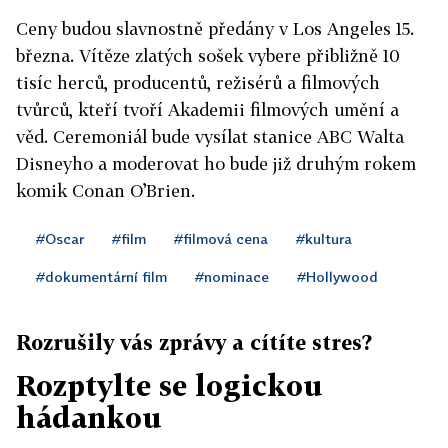
Ceny budou slavnostně předány v Los Angeles 15.
března. Vítěze zlatých sošek vybere přibližně 10
tisíc herců, producentů, režisérů a filmových
tvůrců, kteří tvoří Akademii filmových umění a
věd. Ceremoniál bude vysílat stanice ABC Walta
Disneyho a moderovat ho bude již druhým rokem
komik Conan O’Brien.
#Oscar
#film
#filmová cena
#kultura
#dokumentární film
#nominace
#Hollywood
Rozrušily vás zprávy a cítíte stres?
Rozptylte se logickou
hádankou