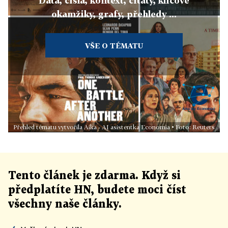
Data, čísla, kontext, citáty, klíčové
okamžiky, grafy, přehledy ...
VŠE O TÉMATU
Přehled tématu vytvořila Aika - AI asistentka Economia • Foto: Reuters
Tento článek
je
zdarma. Když si
předplatíte HN, budete moci číst
všechny naše články
.