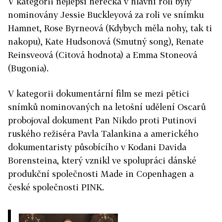
V kategorii nejlepší herečka v hlavní roli byly
nominovány Jessie Buckleyová za roli ve snímku
Hamnet, Rose Byrneová (Kdybych měla nohy, tak ti
nakopu), Kate Hudsonová (Smutný song), Renate
Reinsveová (Citová hodnota) a Emma Stoneová
(Bugonia).
V kategorii dokumentární film se mezi pětici
snímků nominovaných na letošní udělení
Oscar
ů
probojoval dokument Pan Nikdo proti Putinovi
ruského režiséra Pavla Talankina a amerického
dokumentaristy působícího v Kodani Davida
Borensteina, který vznikl ve spolupráci dánské
produkční společnosti Made in Copenhagen a
české společnosti PINK.