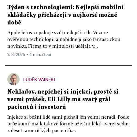
Týden s technologiemi: Nejlepší mobilní
skládačky přicházejí v nejhorší možné
době
Apple letos zopakuje svůj nejlepší trik. Vezme
ověřenou technologii a nabídne ji jako fantastickou
novinku. Firma to v minulosti udělala v...
7. 8. 2026 ▪ 4 min. čtení
LUDĚK VAINERT
Nehladov, nepíchej si injekci, prostě si
vezmi prášek. Eli Lilly má svatý grál
pacientů i investorů
Injekce si běžní lidé sami píchají jen velmi neradi. Podle
průzkumů má k takové formě užívání léků averzi sedm
z deseti amerických pacientů....