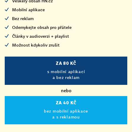
Veškerý obsah HN.cz
Mobilní aplikace
Bez reklam
Odemykejte obsah pro přátele
Články v audioverzi + playlist
Možnost kdykoliv zrušit
ZA 80 KČ
s mobilní aplikací
a bez reklam
nebo
ZA 40 KČ
bez mobilní aplikace
a s reklamou