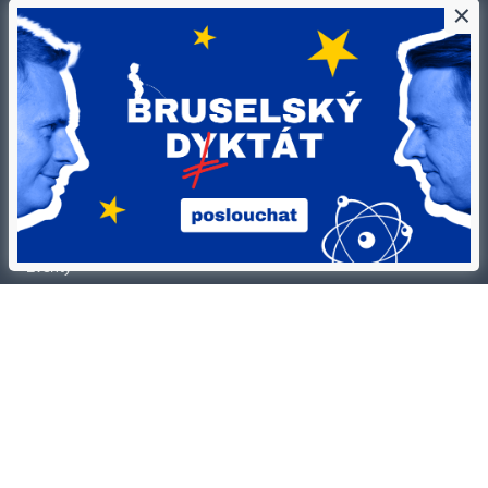
×
Kontakty
Ochrana osobních údajů
Tiráž redakce HN
Prohlášení o cookies
Economia
Nastavení soukromí
Kariéra v HN
Všeobecné smluvní podmínky
Ceník inzerce
Koupit / darovat předplatné
Eventy
Newslettery
RSS kanály
Autorská práva vykonává vydavatel. Bez písemného svolení vydavatele je
zakázáno jakékoli užití částí nebo celku díla, zejména rozmnožování a šíření
jakýmkoli způsobem, mechanickým nebo elektronickým, v českém nebo
jiném jazyce. Bez souhlasu vydavatele je zakázáno též rozmnožování