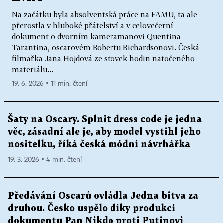
Na začátku byla absolventská práce na FAMU, ta ale
přerostla v hluboké přátelství a v celovečerní
dokument o dvorním kameramanovi Quentina
Tarantina, oscarovém Robertu Richardsonovi. Česká
filmařka Jana Hojdová ze stovek hodin natočeného
materiálu...
19. 6. 2026 ▪ 11 min. čtení
Šaty na Oscary. Splnit dress code je jedna
věc, zásadní ale je, aby model vystihl jeho
nositelku, říká česká módní návrhářka
19. 3. 2026 ▪ 4 min. čtení
Předávání Oscarů ovládla Jedna bitva za
druhou. Česko uspělo díky produkci
dokumentu Pan Nikdo proti Putinovi