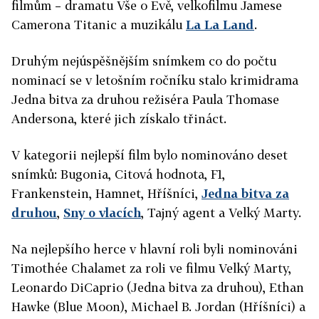
filmům – dramatu Vše o Evě, velkofilmu Jamese
Camerona Titanic a muzikálu
La La Land
.
Druhým nejúspěšnějším snímkem co do počtu
nominací se v letošním ročníku stalo krimidrama
Jedna bitva za druhou režiséra Paula Thomase
Andersona, které jich získalo třináct.
V kategorii nejlepší film bylo nominováno deset
snímků: Bugonia, Citová hodnota, F1,
Frankenstein, Hamnet, Hříšníci,
Jedna bitva za
druhou
,
Sny o vlacích
, Tajný agent a Velký Marty.
Na nejlepšího herce v hlavní roli byli nominováni
Timothée Chalamet za roli ve filmu Velký Marty,
Leonardo DiCaprio (Jedna bitva za druhou), Ethan
Hawke (Blue Moon), Michael B. Jordan (Hříšníci) a