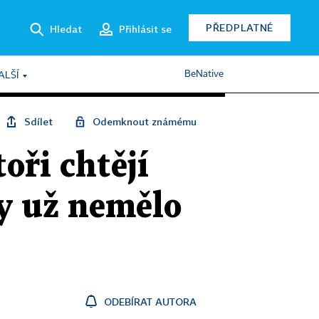
PŘEDPLATNÉ
Hledat
Přihlásit se
BeNative
ALŠÍ
Sdílet
Odemknout známému
oři chtějí
by už nemělo
ODEBÍRAT AUTORA