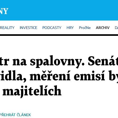
ARCHIV
REALITY
INVESTICE
PODCASTY
HRY
PročNe
D
tr na spalovny. Senát
idla, měření emisí 
h majitelích
PŘEHRÁT ČLÁNEK