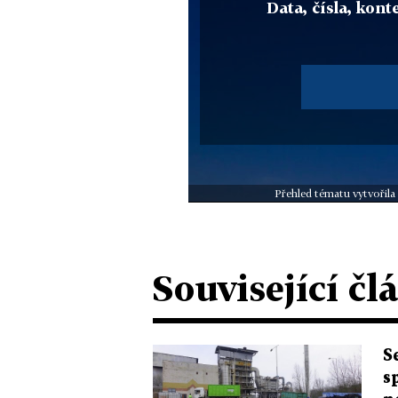
Data, čísla, konte
Přehled tématu vytvořila
Související čl
S
s