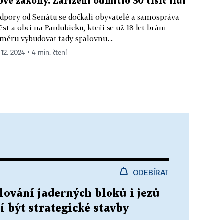
ové zákony. Zařízení odmítlo 50 tisíc lidí
dpory od Senátu se dočkali obyvatelé a samospráva
st a obcí na Pardubicku, kteří se už 18 let brání
měru vybudovat tady spalovnu...
 12. 2024 ▪ 4 min. čtení
ODEBÍRAT
lování jaderných bloků i jezů
í být strategické stavby