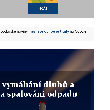
HRÁT
mezi své oblíbené tituly
ospodářské noviny
na Google
 vymáhání dluhů a
za spalování odpadu