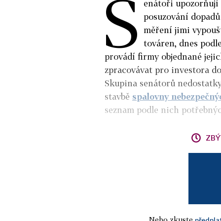
S
enátoři upozorňují 
posuzování dopad
měření jimi vypoušt
továren, dnes podl
provádí firmy objednané jejic
zpracovávat pro investora d
Skupina senátorů nedostatky 
stavbě
spalovny nebezpečný
seznam podle nich potřebnýc
ZBÝ
Nebo zkuste
předpla