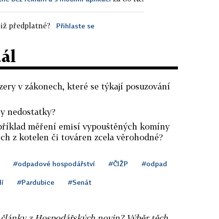
iž předplatné?
Přihlaste se
dál
ery v zákonech, které se týkají posuzování
ny nedostatky?
příklad měření emisí vypouštěných komíny
ěch z kotelen či továren zcela věrohodné?
#odpadové hospodářství
#ČIŽP
#odpad
dí
#Pardubice
#Senát
ní články z Hospodářských novin? Výběr těch