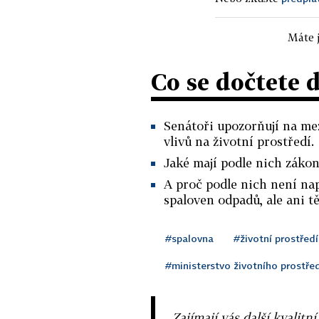
Máte j
Co se dočtete 
Senátoři upozorňují na mez
vlivů na životní prostředí.
Jaké mají podle nich záko
A proč podle nich není na
spaloven odpadů, ale ani t
#spalovna
#životní prostředí
#ministerstvo životního prostře
Zajímají vás další kvalit