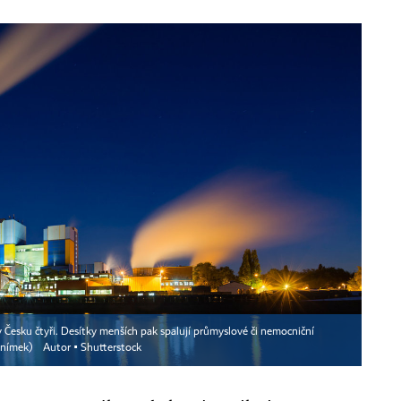
Česku čtyři. Desítky menších pak spalují průmyslové či nemocniční
 snímek)
Autor ▪
Shutterstock