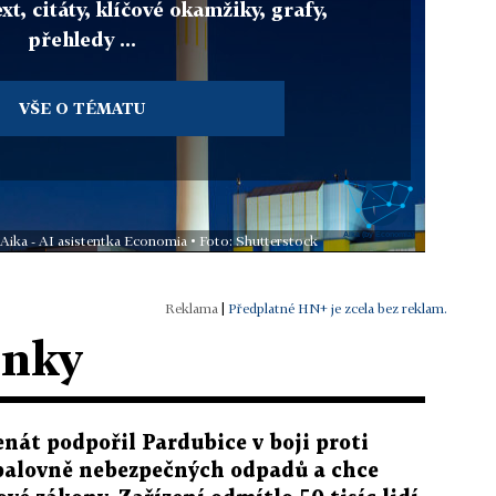
xt, citáty, klíčové okamžiky, grafy,
přehledy ...
VŠE O TÉMATU
 Aika - AI asistentka Economia • Foto: Shutterstock
|
Předplatné HN+ je zcela bez reklam.
ánky
enát podpořil Pardubice v boji proti
palovně nebezpečných odpadů a chce