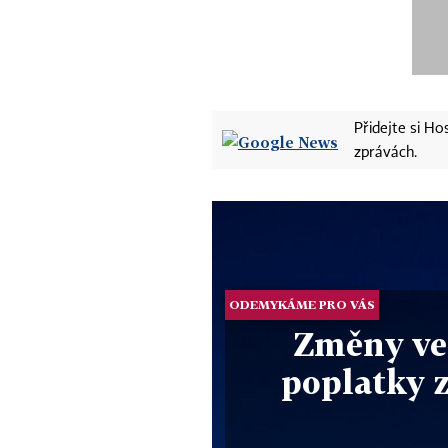
Přidejte si H
zprávách.
ODEMYKÁME PRO VÁS
Změny ve
poplatky 