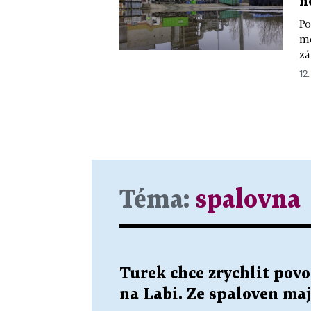
n
Po
mě
zá
12.
Téma:
spalovna
Turek chce zrychlit povo
na Labi. Ze spaloven maj