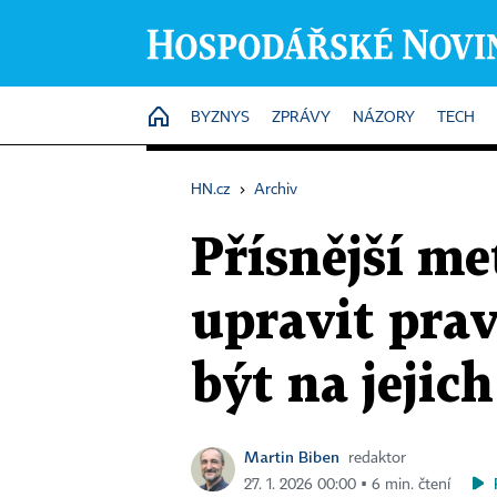
HOME
BYZNYS
ZPRÁVY
NÁZORY
TECH
HN.cz
›
Archiv
Přísnější me
upravit prav
být na jejic
Martin Biben
redaktor
27. 1. 2026 00:00 ▪ 6 min. čtení