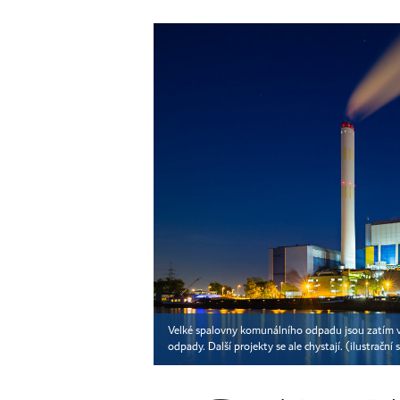
Velké spalovny komunálního odpadu jsou zatím v 
odpady. Další projekty se ale chystají. (ilustrační