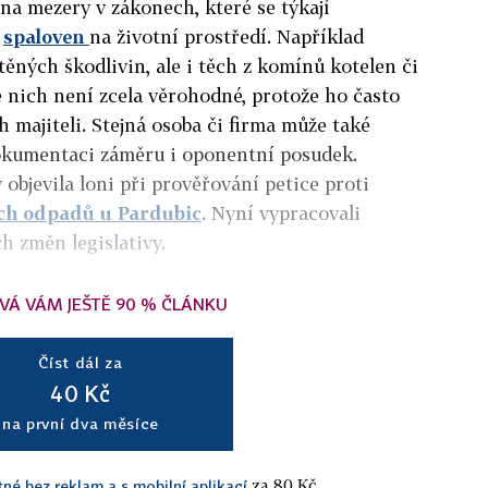
na mezery v zákonech, které se týkají
ů
spaloven
na životní prostředí. Například
ěných škodlivin, ale i těch z komínů kotelen či
e nich není zcela věrohodné, protože ho často
h majiteli. Stejná osoba či firma může také
okumentaci záměru i oponentní posudek.
objevila loni při prověřování petice proti
ch odpadů u Pardubic
. Nyní vypracovali
h změn legislativy.
VÁ VÁM JEŠTĚ 90 % ČLÁNKU
Číst dál za
40 Kč
na první dva měsíce
za 80 Kč.
tné bez reklam a s mobilní aplikací