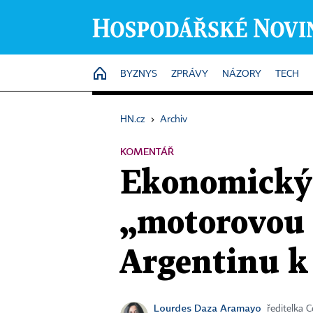
HOME
BYZNYS
ZPRÁVY
NÁZORY
TECH
HN.cz
›
Archiv
KOMENTÁŘ
Ekonomický 
„motorovou 
Argentinu 
Lourdes Daza Aramayo
ředitelka 