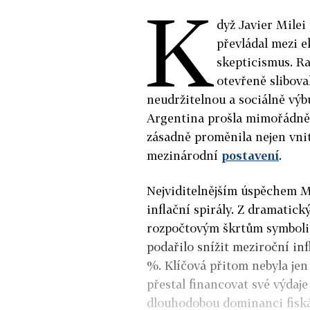
K
dyž Javier Milei
převládal mezi e
skepticismus. Ra
otevřeně slibova
neudržitelnou a sociálně výbu
Argentina prošla mimořádně 
zásadně proměnila nejen vnit
mezinárodní
postavení
.
Nejviditelnějším úspěchem M
inflační spirály. Z dramatic
rozpočtovým škrtům symbolic
podařilo snížit meziroční inf
%. Klíčová přitom nebyla jen
přestal financovat své výdaj
dlouhodobou dominanci fiskál