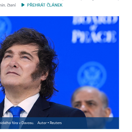
PŘEHRÁT ČLÁNEK
min. čtení
mického fóra v Davosu.
Autor ▪
Reuters