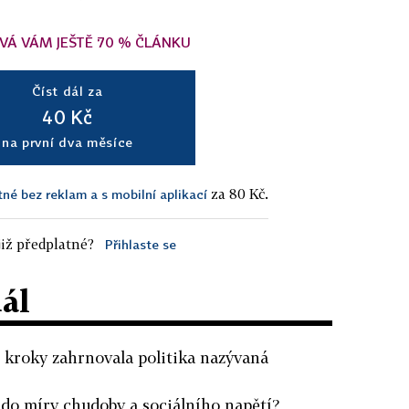
VÁ VÁM JEŠTĚ 70 % ČLÁNKU
Číst dál za
40 Kč
na první dva měsíce
za 80 Kč.
tné bez reklam a s mobilní aplikací
iž předplatné?
Přihlaste se
dál
 kroky zahrnovala politika nazývaná
a do míry chudoby a sociálního napětí?