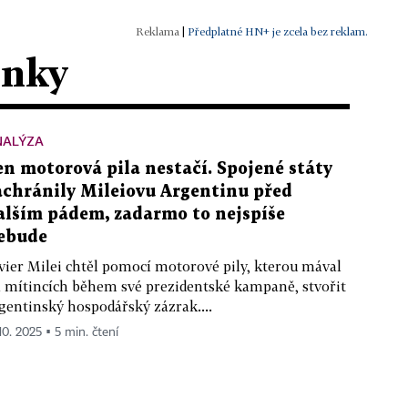
|
Předplatné HN+ je zcela bez reklam.
ánky
NALÝZA
en motorová pila nestačí. Spojené státy
achránily Mileiovu Argentinu před
alším pádem, zadarmo to nejspíše
ebude
vier Milei chtěl pomocí motorové pily, kterou mával
 mítincích během své prezidentské kampaně, stvořit
gentinský hospodářský zázrak....
10. 2025 ▪ 5 min. čtení