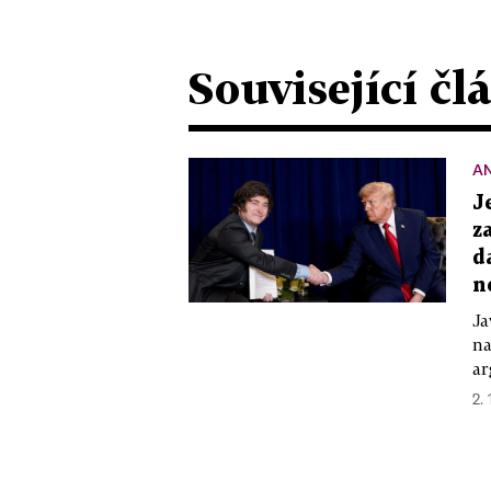
Související čl
A
J
z
d
n
Ja
na
ar
2. 