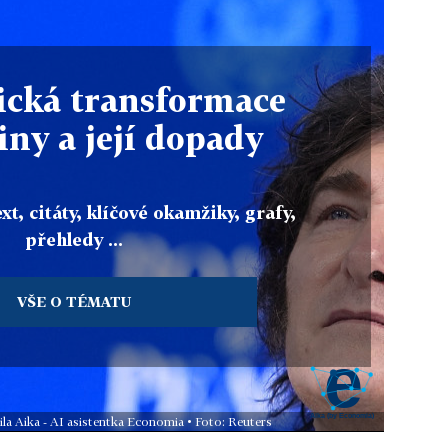
cká transformace
iny a její dopady
xt, citáty, klíčové okamžiky, grafy,
přehledy ...
VŠE O TÉMATU
ila Aika - AI asistentka Economia • Foto: Reuters