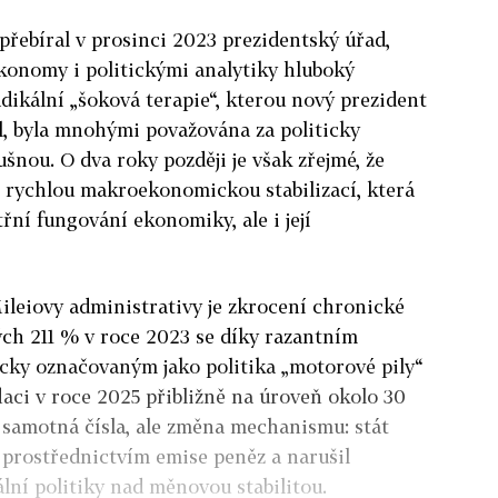
 přebíral v prosinci 2023 prezidentský úřad,
konomy i politickými analytiky hluboký
dikální „šoková terapie“, kterou nový prezident
l, byla mnohými považována za politicky
šnou. O dva roky později je však zřejmé, že
rychlou makroekonomickou stabilizací, která
řní fungování ekonomiky, ale i její
ileiovy administrativy je zkrocení chronické
kých 211 % v roce 2023 se díky razantním
ky označovaným jako politika „motorové pily“
laci v roce 2025 přibližně na úroveň okolo 30
 samotná čísla, ale změna mechanismu: stát
e prostřednictvím emise peněz a narušil
ní politiky nad měnovou stabilitou.