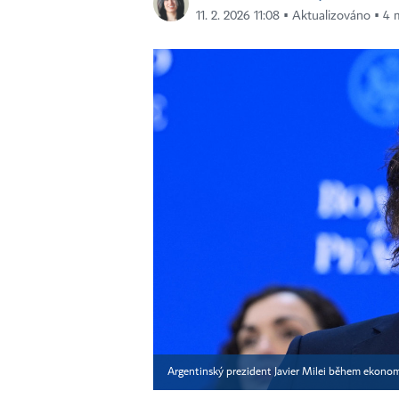
11. 2. 2026 11:08 ▪ Aktualizováno ▪ 4 
Argentinský prezident Javier Milei během ekono