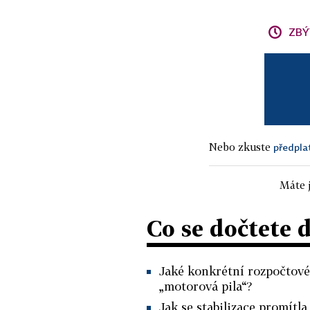
ZBÝ
Nebo zkuste
předpla
Máte j
Co se dočtete 
Jaké konkrétní rozpočtové
„motorová pila“?
Jak se stabilizace promítl