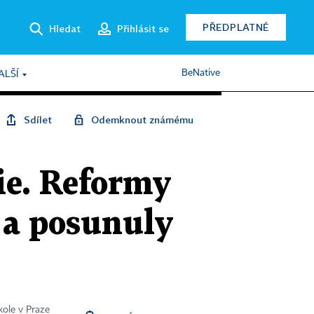
PŘEDPLATNÉ
Hledat
Přihlásit se
BeNative
ALŠÍ
Sdílet
Odemknout známému
ie. Reformy
 a posunuly
kole v Praze