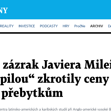
ARCHIV
REALITY
INVESTICE
PODCASTY
HRY
PročNe
D
zázrak Javiera Mile
pilou“ zkrotily ceny
k přebytkům
Centra latinsko-amerických a karibských studií při Anglo-americké vysoké š