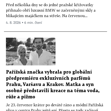
Před několika dny se do jedné pražské křižovatky
přihnalo obří luxusní BMW se začerněnými skly a
blikajícím majáčkem na střeše. Na červenou...
4. 8. 2026 ▪ 6 min. čtení
Pařížská značka vybrala pro globální
předpremiéru exkluzivních parfémů
Prahu, Varšavu a Krakov. Matka a syn
osobně představili kreace na téma voda,
růže a pižmo
Je 23. července krátce po deváté ráno a módní Pařížská
ulice v centru Prahy ještě spí. Přesto se tudy začínají