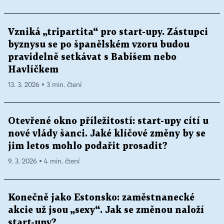
Vzniká „tripartita“ pro start-upy. Zástupci
byznysu se po španělském vzoru budou
pravidelně setkávat s Babišem nebo
Havlíčkem
13. 3. 2026 ▪ 3 min. čtení
Otevřené okno příležitostí: start-upy cítí u
nové vlády šanci. Jaké klíčové změny by se
jim letos mohlo podařit prosadit?
9. 3. 2026 ▪ 4 min. čtení
Konečně jako Estonsko: zaměstnanecké
akcie už jsou „sexy“. Jak se změnou naloží
start-upy?