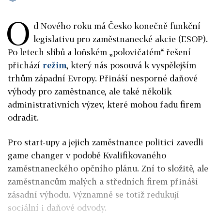
O
d Nového roku má Česko konečně funkční
legislativu pro zaměstnanecké akcie (ESOP).
Po letech slibů a loňském „polovičatém“ řešení
přichází
režim
, který nás posouvá k vyspělejším
trhům západní Evropy. Přináší nesporné daňové
výhody pro zaměstnance, ale také několik
administrativních výzev, které mohou řadu firem
odradit.
Pro start-upy a jejich zaměstnance politici zavedli
game changer v podobě Kvalifikovaného
zaměstnaneckého opčního plánu. Zní to složitě, ale
zaměstnancům malých a středních firem přináší
zásadní výhodu. Významně se totiž redukují
sociální i daňové odvody.