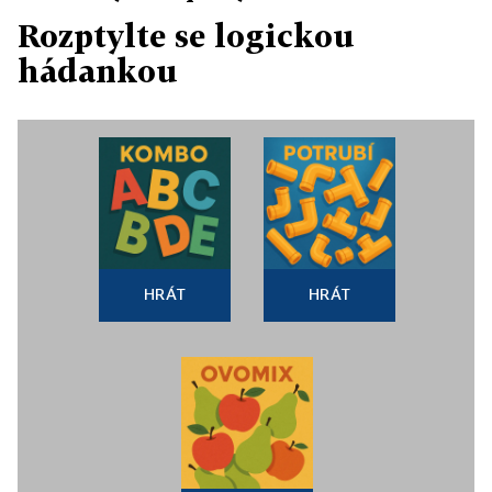
Rozptylte se logickou
hádankou
HRÁT
HRÁT