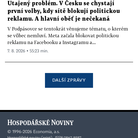
Utajený problém. V Česku se chystají
první volby, kdy sítě blokují politickou
reklamu. A hlavní oběť je nečekaná
V Podpásovce se tentokrát věnujeme tématu, o kterém
se vůbec nemluví. Meta začala blokovat politickou
reklamu na Facebooku a Instagramu a...
7. 8. 2026 ▪ 55:23 min.
DALŠÍ ZPRÁVY
©
1996-2026
Economia, a.s.
Hospodářské noviny (print) ISSN 0862-9587