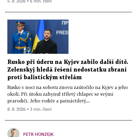
4. 8. 2026 ▪ 6 min. čtení
Rusko při úderu na Kyjev zabilo další dítě.
Zelenskyj hledá řešení nedostatku zbraní
proti balistickým střelám
Rusko v noci na sobotu znovu zaútočilo na Kyjev a jeho
okolí. Při útoku zahynul tříletý chlapec se svými
prarodiči. Jeho rodiče a patnáctiletý...
8. 8. 2026 ▪ 3 min. čtení
PETR HONZEJK