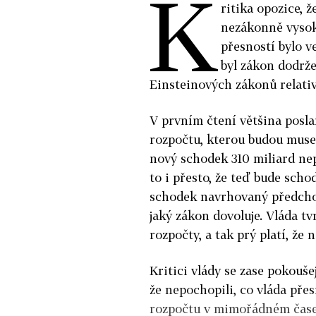
K
ritika opozice, 
nezákonně vyso
přesností bylo v
byl zákon dodrž
Einsteinových zákonů relativ
V prvním čtení většina posla
rozpočtu, kterou budou muset 
nový schodek 310 miliard ne
to i přesto, že teď bude scho
schodek navrhovaný předchozí
jaký zákon dovoluje. Vláda tv
rozpočty, a tak prý platí, že 
Kritici vlády se zase pokoušej
že nepochopili, co vláda pře
rozpočtu v mimořádném čase 