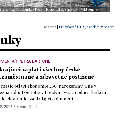
 asistentka Economia • Foto: Hospodářské noviny / Midjourney
|
Předplatné HN+ je zcela bez reklam.
ánky
OMENTÁŘ PETRA BARTONĚ
krajinci zaplatí všechny české
ezaměstnané a zdravotně postižené
 měsíc oslaví ekonomie 250. narozeniny. Dne 9.
ezna roku 1776 totiž v Londýně vyšla dodnes funkční
ble ekonomie: zakládající dokument,...
 2. 2026 ▪ 5 min. čtení