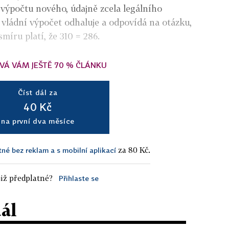
 výpočtu nového, údajně zcela legálního
 vládní výpočet odhaluje a odpovídá na otázku,
íru platí, že 310 = 286.
VÁ VÁM JEŠTĚ 70 % ČLÁNKU
Číst dál za
40 Kč
na první dva měsíce
za 80 Kč.
tné bez reklam a s mobilní aplikací
iž předplatné?
Přihlaste se
dál