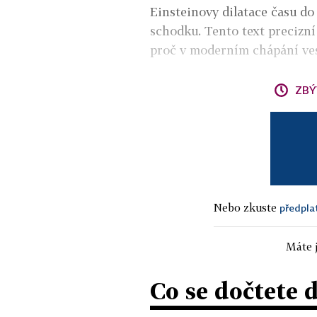
Einsteinovy dilatace času do
schodku. Tento text precizní
proč v moderním chápání vesm
ZBÝ
Nebo zkuste
předpla
Máte j
Co se dočtete 