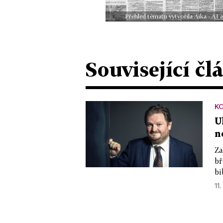
Přehled tématu vytvořila Aika - AI
Související čl
K
U
n
Za
bř
bi
11.