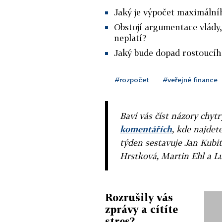
Jaký je výpočet maximální
Obstojí argumentace vlády
neplatí?
Jaký bude dopad rostoucíh
#rozpočet
#veřejné finance
Baví vás číst názory chytr
komentářích
, kde najdet
týden sestavuje Jan Kubit
Hrstková, Martin Ehl a L
Rozrušily vás
zprávy a cítíte
stres?