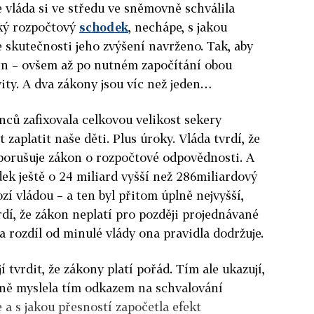
že vláda si ve středu ve sněmovně schválila
ký rozpočtový
schodek
, nechápe, s jakou
e skutečnosti jeho zvýšení navrženo. Tak, aby
en – ovšem až po nutném započítání obou
ity. A dva zákony jsou víc než jeden…
nců zafixovala celkovou velikost sekery
zaplatit naše děti. Plus úroky. Vláda tvrdí, že
porušuje zákon o rozpočtové odpovědnosti. A
dek ještě o 24 miliard vyšší než 286miliardový
 vládou – a ten byl přitom úplně nejvyšší,
rdí, že zákon neplatí pro později projednávané
na rozdíl od minulé vlády ona pravidla dodržuje.
í tvrdit, že zákony platí pořád. Tím ale ukazují,
sně myslela tím odkazem na schvalování
a s jakou přesností započetla efekt