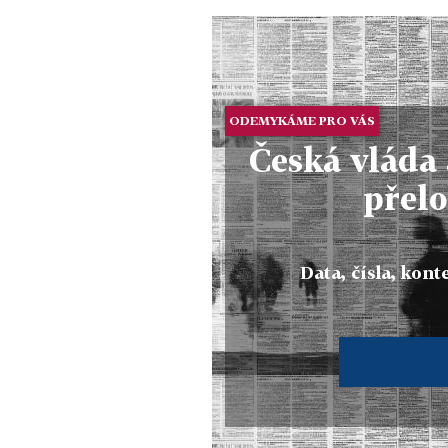
ODEMYKÁME PRO VÁS
Česká vláda 
přel
Data, čísla, konte