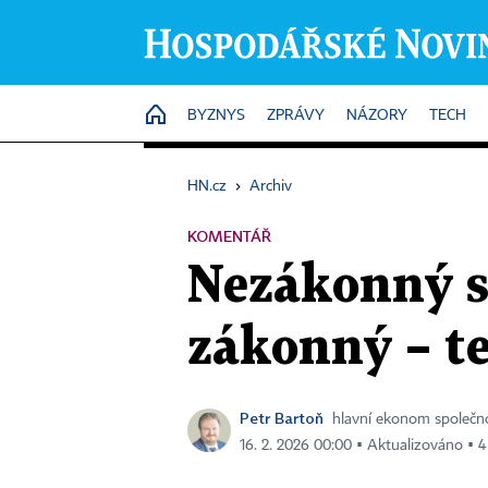
HOME
BYZNYS
ZPRÁVY
NÁZORY
TECH
HN.cz
›
Archiv
KOMENTÁŘ
Nezákonný s
zákonný – te
Petr Bartoň
hlavní ekonom společno
16. 2. 2026 00:00 ▪ Aktualizováno ▪ 4