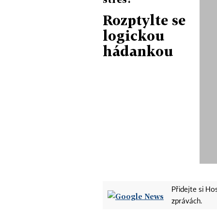
Rozptylte se
logickou
hádankou
Přidejte si H
zprávách.