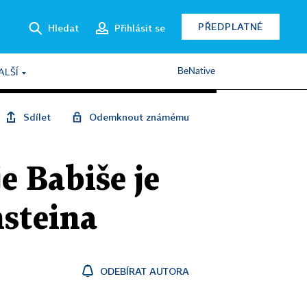
PŘEDPLATNÉ
Hledat
Přihlásit se
BeNative
ALŠÍ
Sdílet
Odemknout známému
 Babiše je
nsteina
ODEBÍRAT AUTORA