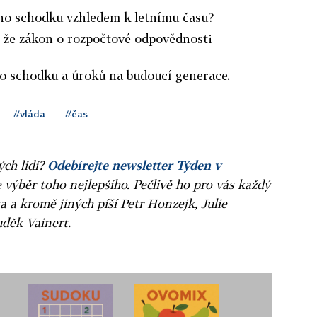
ho schodku vzhledem k letnímu času?
, že zákon o rozpočtové odpovědnosti
o schodku a úroků na budoucí generace.
#vláda
#čas
ých lidí?
Odebírejte newsletter Týden v
e výběr toho nejlepšího. Pečlivě ho pro vás každý
a a kromě jiných píší Petr Honzejk, Julie
uděk Vainert.