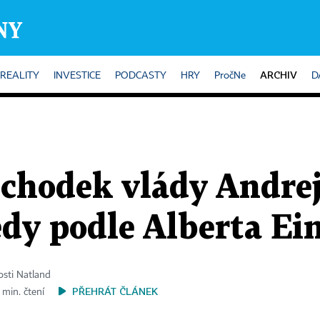
ARCHIV
REALITY
INVESTICE
PODCASTY
HRY
PročNe
D
chodek vlády Andreje
dy podle Alberta Ei
sti Natland
PŘEHRÁT ČLÁNEK
 min. čtení