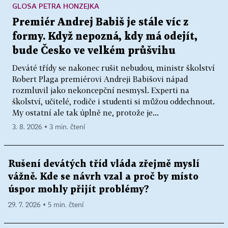
GLOSA PETRA HONZEJKA
Premiér Andrej Babiš je stále víc z
formy. Když nepozná, kdy má odejít,
bude Česko ve velkém průšvihu
Deváté třídy se nakonec rušit nebudou, ministr školství
Robert Plaga premiérovi Andreji Babišovi nápad
rozmluvil jako nekoncepční nesmysl. Experti na
školství, učitelé, rodiče i studenti si můžou oddechnout.
My ostatní ale tak úplně ne, protože je...
3. 8. 2026 ▪ 3 min. čtení
Rušení devátých tříd vláda zřejmě myslí
vážně. Kde se návrh vzal a proč by místo
úspor mohly přijít problémy?
29. 7. 2026 ▪ 5 min. čtení