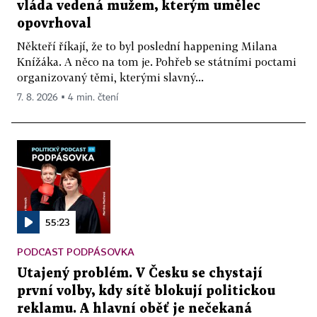
vláda vedená mužem, kterým umělec
opovrhoval
Někteří říkají, že to byl poslední happening Milana
Knížáka. A něco na tom je. Pohřeb se státními poctami
organizovaný těmi, kterými slavný...
7. 8. 2026 ▪ 4 min. čtení
55:23
PODCAST PODPÁSOVKA
Utajený problém. V Česku se chystají
první volby, kdy sítě blokují politickou
reklamu. A hlavní oběť je nečekaná