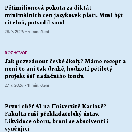
Pětimilionová pokuta za diktát
minimálních cen jazykovek platí. Musí být
citelná, potvrdil soud
28. 7. 2026 ▪ 4 min. čtení
ROZHOVOR
Jak pozvednout české školy? Máme recept a
není to ani tak drahé, hodnotí pětiletý
projekt šéf nadačního fondu
27. 7. 2026 ▪ 11 min. čtení
První oběť AI na Univerzitě Karlově?
Fakulta ruší překladatelský ústav.
Likvidace oboru, brání se absolventi i
vyučující