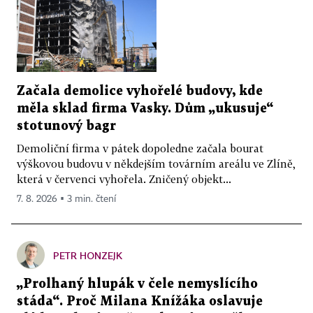
Začala demolice vyhořelé budovy, kde
měla sklad firma Vasky. Dům „ukusuje“
stotunový bagr
Demoliční firma v pátek dopoledne začala bourat
výškovou budovu v někdejším továrním areálu ve Zlíně,
která v červenci vyhořela. Zničený objekt...
7. 8. 2026 ▪ 3 min. čtení
PETR HONZEJK
„Prolhaný hlupák v čele nemyslícího
stáda“. Proč Milana Knížáka oslavuje