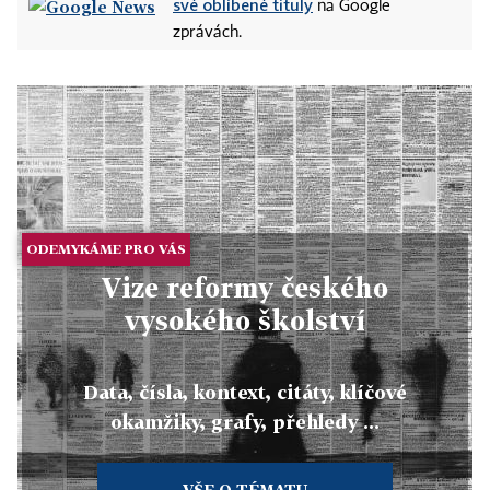
své oblíbené tituly
na Google
zprávách.
ODEMYKÁME PRO VÁS
Vize reformy českého
vysokého školství
Data, čísla, kontext, citáty, klíčové
okamžiky, grafy, přehledy ...
VŠE O TÉMATU