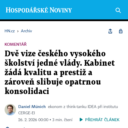
HN.cz
›
Archiv
KOMENTÁŘ
Dvě vize českého vysokého
školství jedné vlády. Kabinet
žádá kvalitu a prestiž a
zároveň slibuje opatrnou
konsolidaci
Daniel Münich
ekonom z think‑tanku IDEA při institutu
CERGE‑EI
PŘEHRÁT ČLÁNEK
26. 2. 2026 00:00 ▪ 3 min. čtení