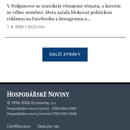
V Podpásovce se tentokrát věnujeme tématu, o kterém
se vůbec nemluví. Meta začala blokovat politickou
reklamu na Facebooku a Instagramu a...
7. 8. 2026 ▪ 55:23 min.
DALŠÍ ZPRÁVY
©
1996-2026
Economia, a.s.
Hospodářské noviny (print) ISSN 0862-9587
Hospodářské noviny (online) ISSN 2787-950X
Certifikováno
Sledujte nás