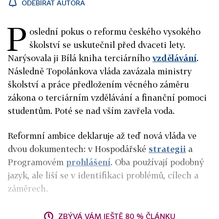
ODEBÍRAT AUTORA
P
oslední pokus o reformu českého vysokého
školství se uskutečnil před dvaceti lety.
Narýsovala ji Bílá kniha terciárního
vzdělávání
.
Následně Topolánkova vláda zavázala ministry
školství a práce předložením věcného záměru
zákona o terciárním vzdělávání a finanční pomoci
studentům. Poté se nad vším zavřela voda.
Reformní ambice deklaruje až teď nová vláda ve
dvou dokumentech: v
Hospodářské
strategii
a
Programovém
prohlášení
. Oba používají podobný
jazyk, ale liší se v identifikaci problémů, cílech a
záměrech.
ZBÝVÁ VÁM JEŠTĚ 80 % ČLÁNKU