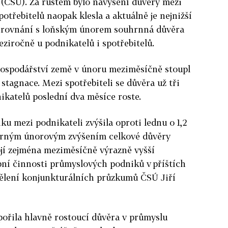
d (ČSÚ). Za růstem bylo navýšení důvěry mezi
potřebitelů naopak klesla a aktuálně je nejnižší
e srovnání s loňským únorem souhrnná důvěra
meziročně u podnikatelů i spotřebitelů.
hospodářství země v únoru meziměsíčně stoupl
stagnace. Mezi spotřebiteli se důvěra už tři
nikatelů poslední dva měsíce roste.
u mezi podnikateli zvýšila oproti lednu o 1,2
mírným únorovým zvýšením celkové důvěry
jí zejména meziměsíčně výrazně vyšší
ní činnosti průmyslových podniků v příštích
dělení konjunkturálních průzkumů ČSÚ Jiří
pořila hlavně rostoucí důvěra v průmyslu