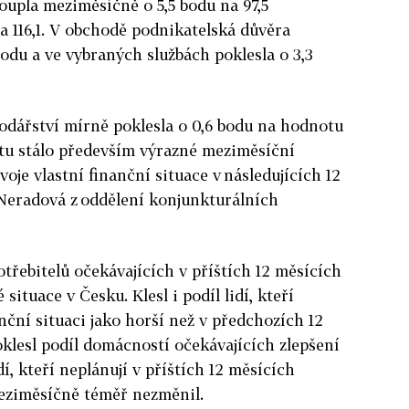
toupla meziměsíčně o 5,5 bodu na 97,5
na 116,1. V obchodě podnikatelská důvěra
odu a ve vybraných službách poklesla o 3,3
odářství mírně poklesla o 0,6 bodu na hodnotu
ntu stálo především výrazné meziměsíční
oje vlastní finanční situace v následujících 12
a Neradová z oddělení konjunkturálních
otřebitelů očekávajících v příštích 12 měsících
ituace v Česku. Klesl i podíl lidí, kteří
ční situaci jako horší než v předchozích 12
oklesl podíl domácností očekávajících zlepšení
dí, kteří neplánují v příštích 12 měsících
meziměsíčně téměř nezměnil.