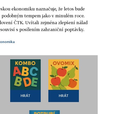
eskou ekonomiku naznačuje, že letos bude
t podobným tempem jako v minulém roce.
slovení ČTK. Uvítali zejména zlepšení nálad
 souvisí s posílením zahraniční poptávky.
onomika
HRÁT
HRÁT