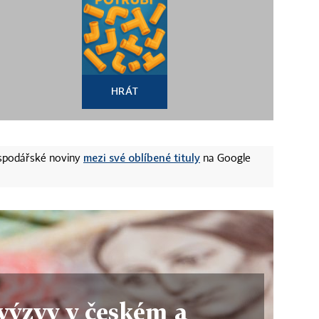
HRÁT
mezi své oblíbené tituly
ospodářské noviny
na Google
 výzvy v českém a