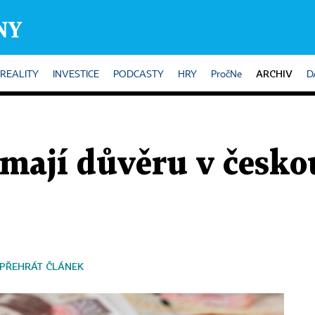
ARCHIV
REALITY
INVESTICE
PODCASTY
HRY
PročNe
D
 mají důvěru v česko
PŘEHRÁT ČLÁNEK