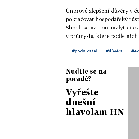
Únorové zlepšení důvěry v č
pokračovat hospodářský růs
Shodli se na tom analytici o
v průmyslu, které podle nich
#podnikatel
#důvěra
#ek
Nudíte se na
poradě?
Vyřešte
dnešní
hlavolam HN