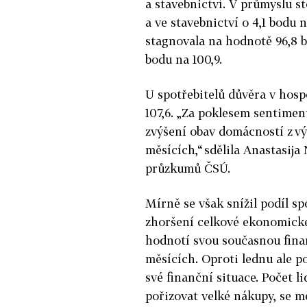
a stavebnictví. V průmyslu s
a ve stavebnictví o 4,1 bodu 
stagnovala na hodnotě 96,8 b
bodu na 100,9.
U spotřebitelů důvěra v hosp
107,6. „Za poklesem sentime
zvýšení obav domácností z výv
měsících,“ sdělila Anastasij
průzkumů ČSÚ.
Mírně se však snížil podíl sp
zhoršení celkové ekonomické s
hodnotí svou současnou finan
měsících. Oproti lednu ale p
své finanční situace. Počet li
pořizovat velké nákupy, se 