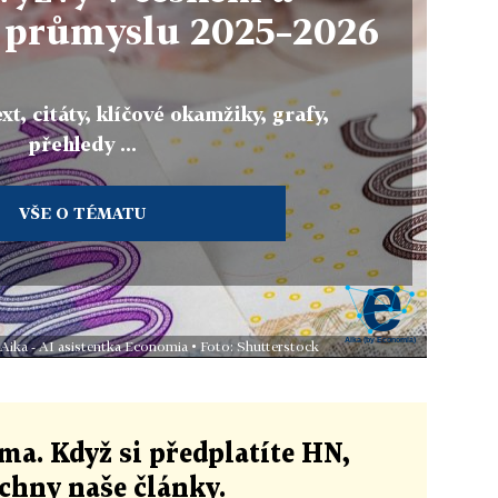
 průmyslu 2025–2026
xt, citáty, klíčové okamžiky, grafy,
přehledy ...
VŠE O TÉMATU
 Aika - AI asistentka Economia • Foto: Shutterstock
ma. Když si předplatíte HN,
echny naše články
.