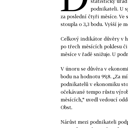
statistický úřa
podnikateli. U s
za poslední čtyři měsíce. V
stoupla o 3,3 bodu. Vyšší je 
Celkový indikátor důvěry v 
po třech měsících poklesu či 
měsíce v řadě snižuje. U pod
V únoru se důvěra v ekonomik
bodu na hodnotu 99,8. „Za 
podnikatelů v ekonomiku sto
očekávané tempo růstu výrob
měsících,“ uvedl vedoucí od
Obst.
Nárůst mezi podnikateli pod