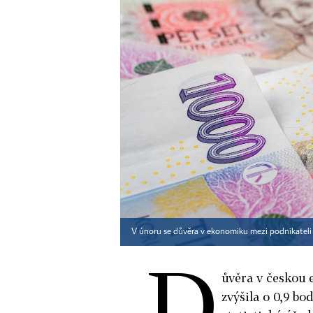
V únoru se důvěra v ekonomiku mezi podnikateli 
D
ůvěra v českou 
zvýšila o 0,9 bo