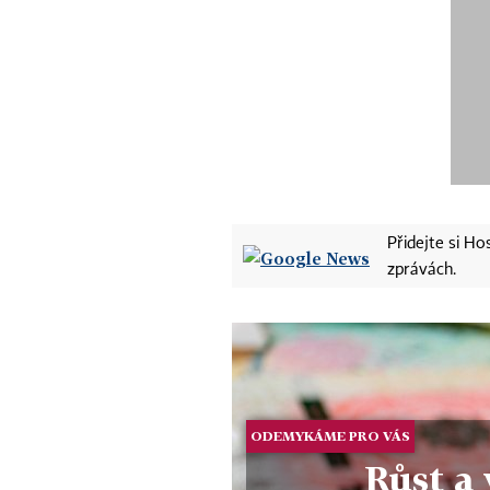
Přidejte si H
zprávách.
ODEMYKÁME PRO VÁS
Růst a