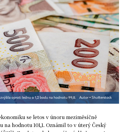
zvýšila oproti lednu o 1,2 bodu na hodnotu 99,8.
Autor ▪
Shutterstock
ekonomiku se letos v únoru meziměsíčně
du na hodnotu 101,1. Oznámil to v úterý Český