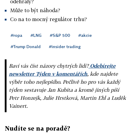
odehrály?
Může to být náhoda?
Co na to mocný regulátor trhu?
#ropa
#LNG
#S&P 500
#akcie
#Trump Donald
#insider trading
Baví vás číst názory chytrých lidí?
Odebírejte
newsletter Týden v komentářích
, kde najdete
výběr toho nejlepšího. Pečlivě ho pro vás každý
týden sestavuje Jan Kubita a kromě jiných píší
Petr Honzejk, Julie Hrstková, Martin Ehl a Luděk
Vainert.
Nudíte se na poradě?