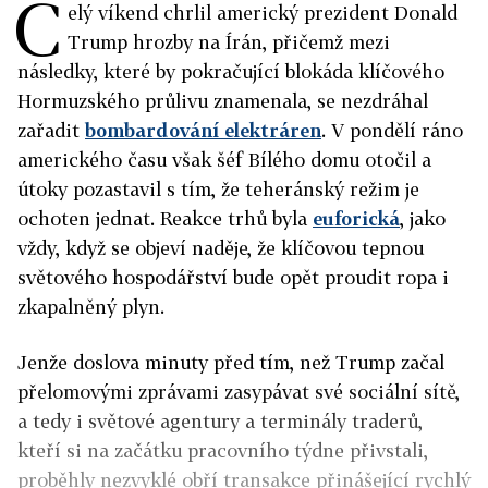
C
elý víkend chrlil americký prezident Donald
Trump hrozby na Írán, přičemž mezi
následky, které by pokračující blokáda klíčového
Hormuzského průlivu znamenala, se nezdráhal
zařadit
bombardování elektráren
. V pondělí ráno
amerického času však šéf Bílého domu otočil a
útoky pozastavil s tím, že teheránský režim je
ochoten jednat. Reakce trhů byla
euforická
, jako
vždy, když se objeví naděje, že klíčovou tepnou
světového hospodářství bude opět proudit ropa i
zkapalněný plyn.
Jenže doslova minuty před tím, než Trump začal
přelomovými zprávami zasypávat své sociální sítě,
a tedy i světové agentury a terminály traderů,
kteří si na začátku pracovního týdne přivstali,
proběhly nezvyklé obří transakce přinášející rychlý