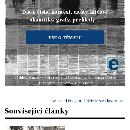
Data, čísla, kontext, citáty, klíčové
okamžiky, grafy, přehledy ...
VŠE O TÉMATU
Přehled tématu vytvořila Aika - AI asistentka Economia • Foto:
Hospodářské noviny / Midjourney
|
Předplatné HN+ je zcela bez reklam.
Související články