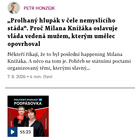
PETR HONZEJK
„Prolhaný hlupák v čele nemyslícího
stáda“. Proč Milana Knížáka oslavuje
vláda vedená mužem, kterým umělec
opovrhoval
Někteří říkají, že to byl poslední happening Milana
Knížáka. A něco na tom je. Pohřeb se státními poctami
organizovaný těmi, kterými slavný...
7. 8. 2026 ▪ 4 min. čtení
55:23