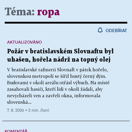
Téma:
ropa
ODEBÍRAT
AKTUALIZOVÁNO
Požár v bratislavském Slovnaftu byl
uhašen, hořela nádrž na topný olej
V bratislavské rafinerii Slovnaft v pátek hořelo,
slovenskou metropolí se šířil hustý černý dým.
Budovami v okolí areálu otřásl výbuch. Na místě
zasahovali hasiči, kteří lidi v okolí žádali, aby
nevycházeli ven a zavřeli okna, informovala
slovenská...
7. 8. 2026 ▪ 2 min. čtení
KOMENTÁŘ