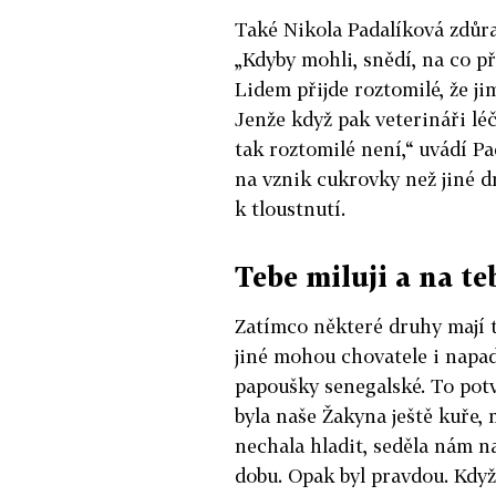
Také Nikola Padalíková zdůraz
„Kdyby mohli, snědí, na co př
Lidem přijde roztomilé, že ji
Jenže když pak veterináři léč
tak roztomilé není,“ uvádí Pa
na vznik cukrovky než jiné d
k tloustnutí.
Tebe miluji a na t
Zatímco některé druhy mají t
jiné mohou chovatele i napad
papoušky senegalské. To potv
byla naše Žakyna ještě kuře,
nechala hladit, seděla nám na
dobu. Opak byl pravdou. Když 