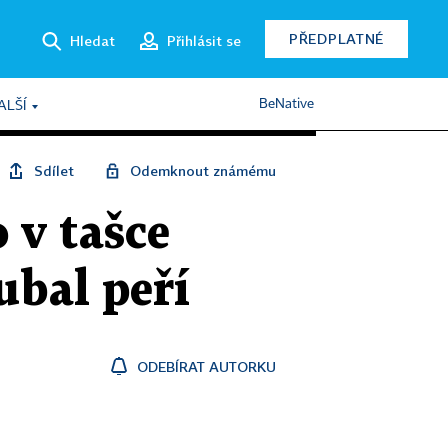
PŘEDPLATNÉ
Hledat
Přihlásit se
BeNative
ALŠÍ
Sdílet
Odemknout známému
o v tašce
ubal peří
ODEBÍRAT AUTORKU