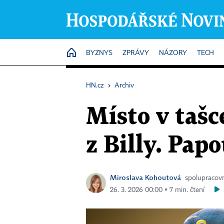
HOME
BYZNYS
ZPRÁVY
NÁZORY
TECH
HN.cz
›
Archiv
Místo v tašce
z Billy. Pap
Miroslava Kohoutová
spolupracovn
26. 3. 2026 00:00 ▪ 7 min. čtení