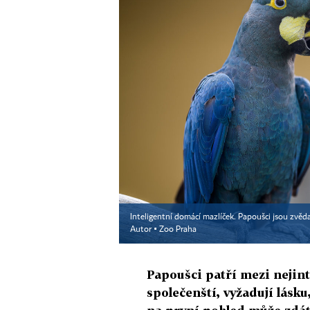
Inteligentní domácí mazlíček. Papoušci jsou zvědav
Autor ▪
Zoo Praha
Papoušci patří mezi nejint
společenští, vyžadují lásk