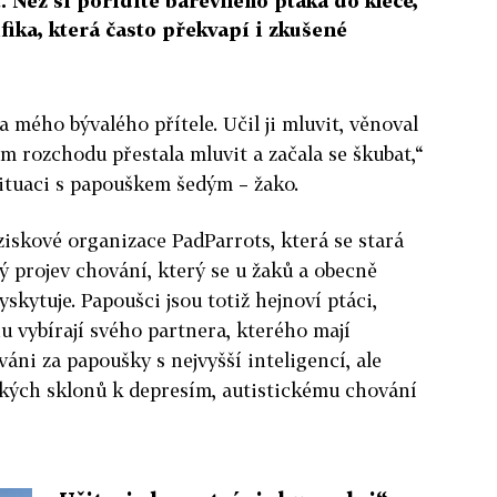
 Než si pořídíte barevného ptáka do klece,
ifika, která často překvapí i zkušené
 mého bývalého přítele. Učil ji mluvit, věnoval
em rozchodu přestala mluvit a začala se škubat,“
ituaci s papouškem šedým – žako.
ziskové organizace PadParrots, která se stará
ý projev chování, který se u žaků a obecně
skytuje. Papoušci jsou totiž hejnoví ptáci,
jnu vybírají svého partnera, kterého mají
váni za papoušky s nejvyšší inteligencí, ale
okých sklonů k depresím, autistickému chování