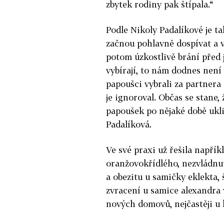
zbytek rodiny pak štípala.“
Podle Nikoly Padalíkové je t
začnou pohlavně dospívat a v
potom úzkostlivě brání před 
vybírají, to nám dodnes není
papoušci vybrali za partnera 
je ignoroval. Občas se stane, 
papoušek po nějaké době uklid
Padalíková.
Ve své praxi už řešila např
oranžovokřídlého, nezvládnut
a obezitu u samičky eklekta, 
zvracení u samice alexandra 
nových domovů, nejčastěji u 