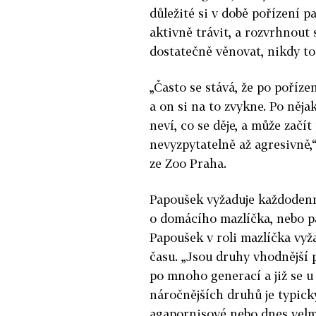
důležité si v době pořízení 
aktivně trávit, a rozvrhnout
dostatečně věnovat, nikdy to
„Často se stává, že po poříz
a on si na to zvykne. Po něj
neví, co se děje, a může začí
nevyzpytatelně až agresivně,
ze Zoo Praha.
Papoušek vyžaduje každodenní 
o domácího mazlíčka, nebo p
Papoušek v roli mazlíčka vyž
času. „Jsou druhy vhodnější pr
po mnoho generací a již se u
náročnějších druhů je typic
agapornisové nebo dnes velmi