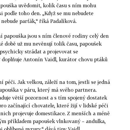
papouška uvědomit, kolik času s ním mohu
 si podle toho den. „Když se mu nebudete
 nebude parťák,“ říká Padalíková.
ení papouška jsou s ním členové rodiny celý den
aké době už mu nevěnují tolik času, papoušek
t psychicky strádat a projevovat se
“ doplňuje Antonín Vaidl, kurátor chovu ptáků
péči. Jak velkou, záleží na tom, jestli se jedná
apouška v páru, který má svého partnera.
aduje větší pozornost a s tím spojený dostatek
o začínající chovatele, které žijí v lidské péči
 nich projevuje domestikace. Z menších a méně
kým příkladem papoušek vlnkovaný – andulka,
 oblíbené pyrury,“ dává tipy Vaidl.