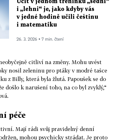
Učit v jednom tréninku „sedni“
i „lehni“ je, jako kdyby vás
v jedné hodině učili češtinu
i matematiku
26. 3. 2026 ▪ 7 min. čtení
 neobyčejně citliví na změny. Mohu uvést
oky nosil zeleninu pro ptáky v modré tašce
šku z Billy, která byla žlutá. Papoušek se do
 došlo k narušení toho, na co byl zvyklý,“
ová.
ní péče
tivní. Mají rádi svůj pravidelný denní
držen, mohou psychicky strádat. Je proto