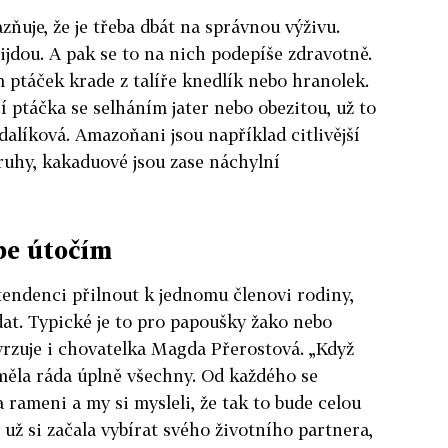
ňuje, že je třeba dbát na správnou výživu.
ijdou. A pak se to na nich podepíše zdravotně.
m ptáček krade z talíře knedlík nebo hranolek.
í ptáčka se selháním jater nebo obezitou, už to
dalíková. Amazoňani jsou například citlivější
ruhy, kakaduové jsou zase náchylní
ebe útočím
endenci přilnout k jednomu členovi rodiny,
at. Typické je to pro papoušky žako nebo
rzuje i chovatelka Magda Přerostová. „Když
 měla ráda úplně všechny. Od každého se
 rameni a my si mysleli, že tak to bude celou
už si začala vybírat svého životního partnera,