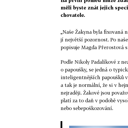
na první pohled může zdát.
měli byste znát jejich spec
chovatele.
„Naše Žakyna byla fixovaná na
jí největší pozornost. Po naš
popisuje Magda Přerostová s
Podle Nikoly Padalíkové z ne
o papoušky, se jedná o typick
inteligentnějších papoušků vy
a tak je normální, že si v he
nejraději. Žakové jsou považo
platí za to daň v podobě vys
nebo sebepoškozování.