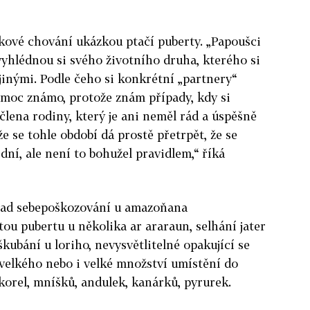
akové chování ukázkou ptačí puberty. „Papoušci
yhlédnou si svého životního druha, kterého si
jinými. Podle čeho si konkrétní „partnery“
 moc známo, protože znám případy, kdy si
člena rodiny, který je ani neměl rád a úspěšně
že se tohle období dá prostě přetrpět, že se
ní, ale není to bohužel pravidlem,“ říká
íklad sebepoškozování u amazoňana
ou pubertu u několika ar araraun, selhání jater
škubání u loriho, nevysvětlitelné opakující se
velkého nebo i velké množství umístění do
korel, mníšků, andulek, kanárků, pyrurek.