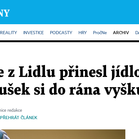
ARCHIV
REALITY
INVESTICE
PODCASTY
HRY
PročNe
D
 z Lidlu přinesl jídl
oušek si do rána vyšk
ice redakce
PŘEHRÁT ČLÁNEK