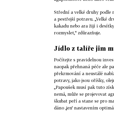
Střední a velké druhy podle n
a pestřejší potravu. „Velké 
kakadu nebo ara žijí i desítk
rozmyslet,“ zdůrazňuje.
Jídlo z talíře jim m
Počítejte s pravidelnou inve
naopak přehnaná péče ale pa
překrmování a neustálé nabí
potravy, jako jsou oříšky, ol
„Papoušek musí pak tuto získ
nemá, může se projevovat ag
škubat peří a stane se pro maj
dáno ‚jen‘ nastavením optimá