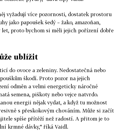
ěj vyžadují více pozornosti, dostatek prostoru
druhy jako papoušek šedý – žako, amazoňan,
y let, proto bychom si měli jejich pořízení dobře
ůže ublížit
sticí do ovoce a zeleniny. Nedostatečná nebo
pouškům škodí. Proto pozor na jejich
zení odměn a velmi energeticky náročné
ejnatá semena, piškoty nebo vejce natvrdo.
anou energii nějak vydat, a když tu možnost
resivně s přeskokovým chováním. Může si začít
itele spíše přítěží než radostí. A přitom je to
lní krmné dávky,“ říká Vaidl.