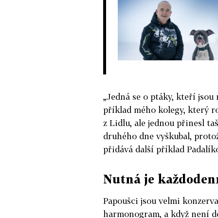
„Jedná se o ptáky, kteří jsou
příklad mého kolegy, který r
z Lidlu, ale jednou přinesl ta
druhého dne vyškubal, protože
přidává další příklad Padalík
Nutná je každoden
Papoušci jsou velmi konzerva
harmonogram, a když není do