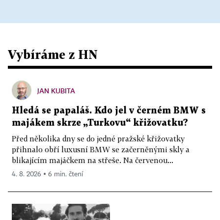
Vybíráme z HN
JAN KUBITA
Hledá se papaláš. Kdo jel v černém BMW s
majákem skrze „Turkovu“ křižovatku?
Před několika dny se do jedné pražské křižovatky
přihnalo obří luxusní BMW se začerněnými skly a
blikajícím majáčkem na střeše. Na červenou...
4. 8. 2026 ▪ 6 min. čtení