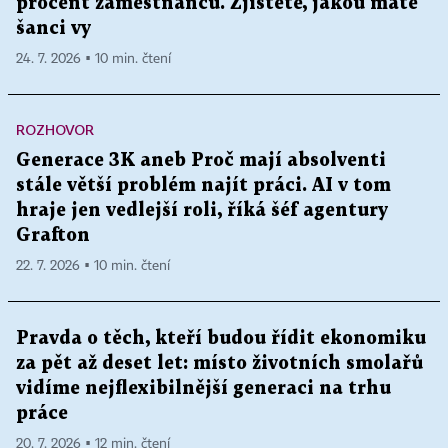
procent zaměstnanců. Zjistěte, jakou máte
šanci vy
24. 7. 2026 ▪ 10 min. čtení
ROZHOVOR
Generace 3K aneb Proč mají absolventi
stále větší problém najít práci. AI v tom
hraje jen vedlejší roli, říká šéf agentury
Grafton
22. 7. 2026 ▪ 10 min. čtení
Pravda o těch, kteří budou řídit ekonomiku
za pět až deset let: místo životních smolařů
vidíme nejflexibilnější generaci na trhu
práce
20. 7. 2026 ▪ 12 min. čtení