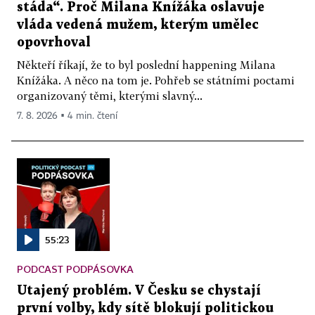
stáda“. Proč Milana Knížáka oslavuje
vláda vedená mužem, kterým umělec
opovrhoval
Někteří říkají, že to byl poslední happening Milana
Knížáka. A něco na tom je. Pohřeb se státními poctami
organizovaný těmi, kterými slavný...
7. 8. 2026 ▪ 4 min. čtení
55:23
PODCAST PODPÁSOVKA
Utajený problém. V Česku se chystají
první volby, kdy sítě blokují politickou