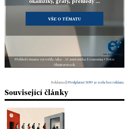
okamžiky, grafy, přehledy ...
VŠE O TÉMATU
Přehled tématu vytvořila Aika - AI asistentka Economia • Foto:
Shutterstock
|
Předplatné HN+ je zcela bez reklam.
Související články