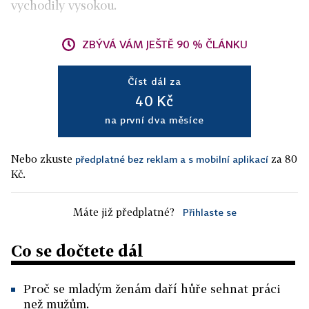
vychodily vysokou.
ZBÝVÁ VÁM JEŠTĚ 90 % ČLÁNKU
Číst dál za
40 Kč
na první dva měsíce
Nebo zkuste
za 80
předplatné bez reklam a s mobilní aplikací
Kč.
Máte již předplatné?
Přihlaste se
Co se dočtete dál
Proč se mladým ženám daří hůře sehnat práci
než mužům.