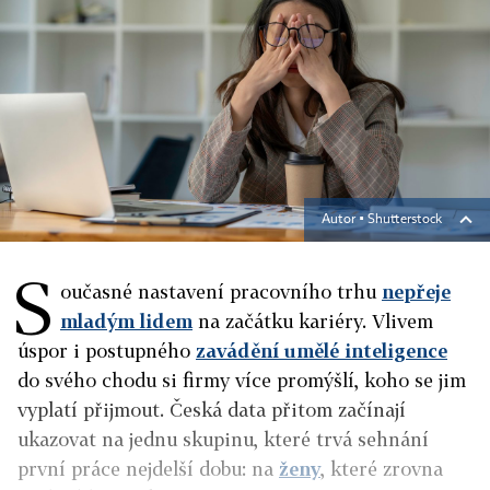
Autor ▪
Shutterstock
S
oučasné nastavení pracovního trhu
nepřeje
mladým lidem
na začátku kariéry. Vlivem
úspor i postupného
zavádění umělé inteligence
do svého chodu si firmy více promýšlí, koho se jim
vyplatí přijmout. Česká data přitom začínají
ukazovat na jednu skupinu, které trvá sehnání
první práce nejdelší dobu: na
ženy
, které zrovna