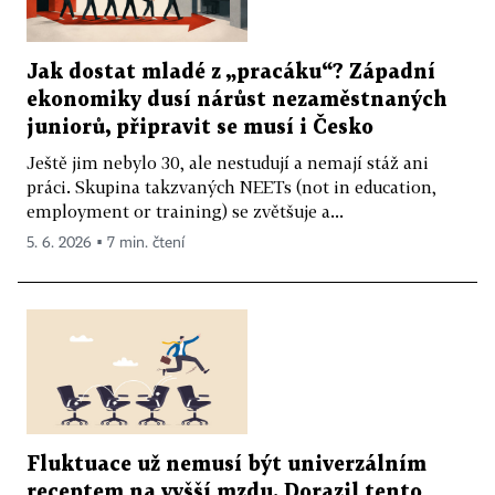
Jak dostat mladé z „pracáku“? Západní
ekonomiky dusí nárůst nezaměstnaných
juniorů, připravit se musí i Česko
Ještě jim nebylo 30, ale nestudují a nemají stáž ani
práci. Skupina takzvaných NEETs (not in education,
employment or training) se zvětšuje a...
5. 6. 2026 ▪ 7 min. čtení
Fluktuace už nemusí být univerzálním
receptem na vyšší mzdu. Dorazil tento