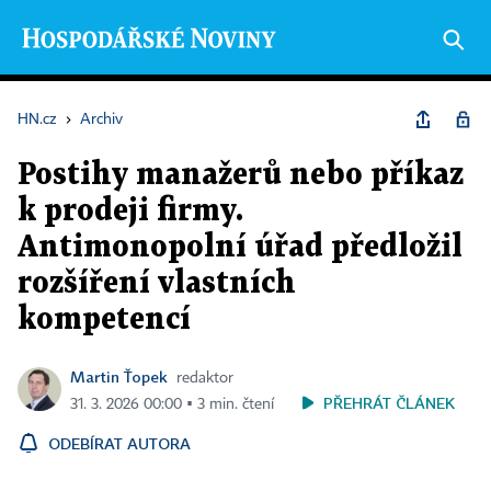
HN.cz
›
Archiv
Postihy manažerů nebo příkaz
k prodeji firmy.
Antimonopolní úřad předložil
rozšíření vlastních
kompetencí
Martin Ťopek
redaktor
PŘEHRÁT ČLÁNEK
31. 3. 2026 00:00 ▪ 3 min. čtení
ODEBÍRAT AUTORA