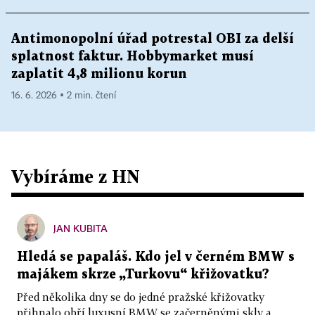
Antimonopolní úřad potrestal OBI za delší
splatnost faktur. Hobbymarket musí
zaplatit 4,8 milionu korun
16. 6. 2026 ▪ 2 min. čtení
Vybíráme z HN
JAN KUBITA
Hledá se papaláš. Kdo jel v černém BMW s
majákem skrze „Turkovu“ křižovatku?
Před několika dny se do jedné pražské křižovatky
přihnalo obří luxusní BMW se začerněnými skly a