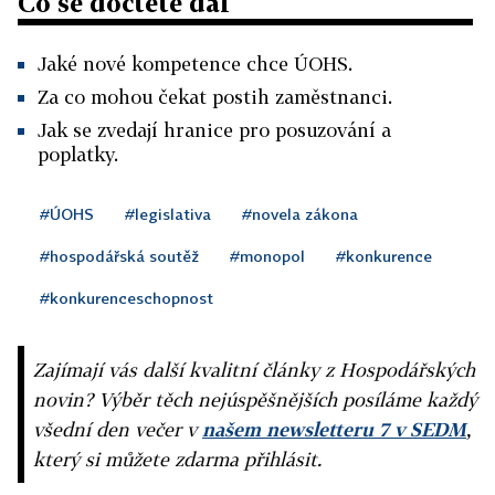
Co se dočtete dál
Jaké nové kompetence chce ÚOHS.
Za co mohou čekat postih zaměstnanci.
Jak se zvedají hranice pro posuzování a
poplatky.
#ÚOHS
#legislativa
#novela zákona
#hospodářská soutěž
#monopol
#konkurence
#konkurenceschopnost
Zajímají vás další kvalitní články z Hospodářských
novin? Výběr těch nejúspěšnějších posíláme každý
všední den večer v
našem newsletteru 7 v SEDM
,
který si můžete zdarma přihlásit.