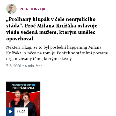
PETR HONZEJK
„Prolhaný hlupák v čele nemyslícího
stáda“. Proč Milana Knížáka oslavuje
vláda vedená mužem, kterým umělec
opovrhoval
Někteří říkají, že to byl poslední happening Milana
Knížáka. A něco na tom je. Pohřeb se státními poctami
organizovaný těmi, kterými slavný...
7. 8. 2026 ▪ 4 min. čtení
55:23