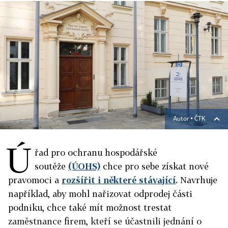
Autor ▪
ČTK
Ú
řad pro ochranu hospodářské
soutěže
(ÚOHS)
chce pro sebe získat nové
pravomoci a
rozšířit i některé stávající
. Navrhuje
například, aby mohl nařizovat odprodej části
podniku, chce také mít možnost trestat
zaměstnance firem, kteří se účastnili jednání o