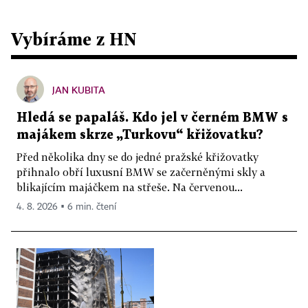
Vybíráme z HN
JAN KUBITA
Hledá se papaláš. Kdo jel v černém BMW s
majákem skrze „Turkovu“ křižovatku?
Před několika dny se do jedné pražské křižovatky
přihnalo obří luxusní BMW se začerněnými skly a
blikajícím majáčkem na střeše. Na červenou...
4. 8. 2026 ▪ 6 min. čtení