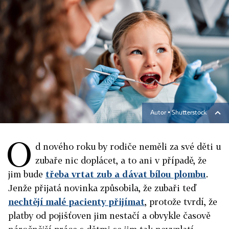
Autor ▪
Shutterstock
O
d nového roku by rodiče neměli za své děti u
zubaře nic doplácet, a to ani v případě, že
jim bude
třeba vrtat zub a dávat bílou plombu
.
Jenže přijatá novinka způsobila, že zubaři teď
nechtějí malé pacienty přijímat
, protože tvrdí, že
platby od pojišťoven jim nestačí a obvykle časově