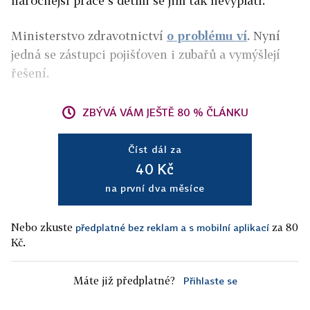
náročnější práce s dětmi se jim tak nevyplatí.
Ministerstvo zdravotnictví
o problému ví
. Nyní
jedná se zástupci pojišťoven i zubařů a vymýšlejí
řešení.
ZBÝVÁ VÁM JEŠTĚ 80 % ČLÁNKU
Číst dál za
40 Kč
na první dva měsíce
Nebo zkuste
za 80
předplatné bez reklam a s mobilní aplikací
Kč.
Máte již předplatné?
Přihlaste se