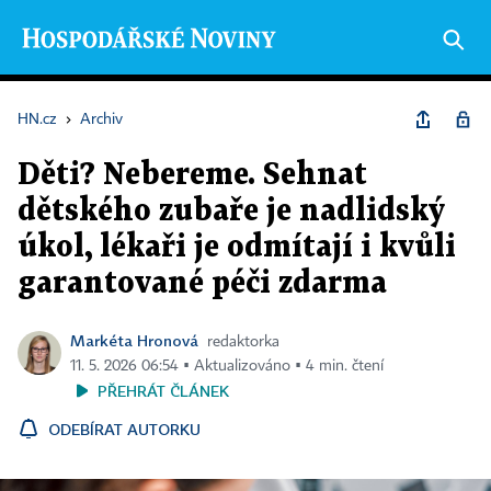
HN.cz
›
Archiv
Děti? Nebereme. Sehnat
dětského zubaře je nadlidský
úkol, lékaři je odmítají i kvůli
garantované péči zdarma
Markéta Hronová
redaktorka
11. 5. 2026 06:54 ▪ Aktualizováno ▪ 4 min. čtení
PŘEHRÁT ČLÁNEK
ODEBÍRAT AUTORKU