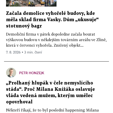
Začala demolice vyhořelé budovy, kde
měla sklad firma Vasky. Dům „ukusuje“
stotunový bagr
Demoliční firma v pátek dopoledne začala bourat
výškovou budovu v někdejším továrním areálu ve Zlíně,
která v červenci vyhořela. Zničený objekt...
7. 8. 2026 ▪ 3 min. čtení
PETR HONZEJK
„Prolhaný hlupák v čele nemyslícího
stáda“. Proč Milana Knížáka oslavuje
vláda vedená mužem, kterým umělec
opovrhoval
Někteří říkají, že to byl poslední happening Milana