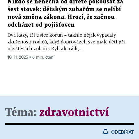
Nikdo se nenechá od dítěte pokousat za
šest stovek: dětským zubařům se nelíbí
nová změna zákona. Hrozí, že začnou
odcházet od pojišťoven
Dva kazy, tři tisíce korun – takhle nějak vypadaly
zkušenosti rodičů, když doprovázeli své malé děti při
návštěvách zubaře. Byli ale rádi,...
10. 11. 2025 ▪ 6 min. čtení
Téma:
zdravotnictví
ODEBÍRAT