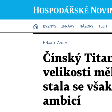
HOME
BYZNYS
ZPRÁVY
NÁZORY
TECH
HN.cz
›
Archiv
Čínský Titan
velikosti m
stala se vš
ambicí