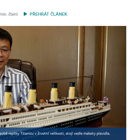
PŘEHRÁT ČLÁNEK
min. čtení
vbě repliky Titanicu v životní velikosti, stojí vedle makety plavidla.