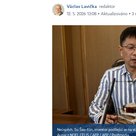
Václav Lavička
redaktor
12. 5. 2026 13:08 ▪ Aktualizováno ▪ 3 
Neúspěch. Su Šao-ťün, investor podílející se na sta
Autor ▪
NOEL CELIS / AFP / AFP / Profimedia