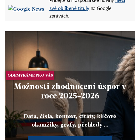
mezi
Přidejte si Hospodářské noviny
své oblíbené tituly
na Google
zprávách.
ODEMYKÁME PRO VÁS
Možnosti zhodnocení úspor v
roce 2025–2026
Data, čísla, kontext, citáty, klíčové
okamžiky, grafy, přehledy ...