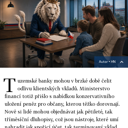
Autor ▪
HN
T
uzemské banky mohou v brzké době čelit
odlivu klientských vkladů. Ministerstvo
financí totiž přišlo s nabídkou konzervativního
uložení peněz pro občany, kterou těžko dorovnají.
Nově si lidé mohou objednávat jak pětileté, tak
tříměsíční dluhopisy, což jsou nástroje, které umí
nahradit jak spořicí účet, tak termínovaný vklad.