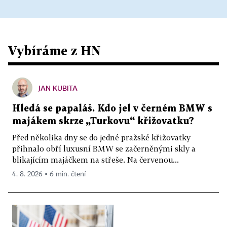
Vybíráme z HN
JAN KUBITA
Hledá se papaláš. Kdo jel v černém BMW s
majákem skrze „Turkovu“ křižovatku?
Před několika dny se do jedné pražské křižovatky
přihnalo obří luxusní BMW se začerněnými skly a
blikajícím majáčkem na střeše. Na červenou...
4. 8. 2026 ▪ 6 min. čtení