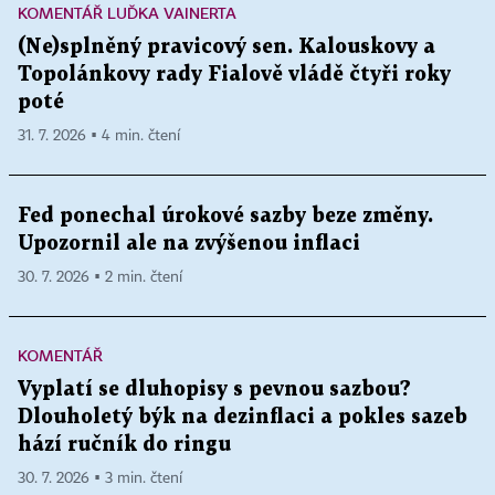
KOMENTÁŘ LUĎKA VAINERTA
(Ne)splněný pravicový sen. Kalouskovy a
Topolánkovy rady Fialově vládě čtyři roky
poté
31. 7. 2026 ▪ 4 min. čtení
Fed ponechal úrokové sazby beze změny.
Upozornil ale na zvýšenou inflaci
30. 7. 2026 ▪ 2 min. čtení
KOMENTÁŘ
Vyplatí se dluhopisy s pevnou sazbou?
Dlouholetý býk na dezinflaci a pokles sazeb
hází ručník do ringu
30. 7. 2026 ▪ 3 min. čtení