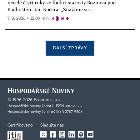
necelé čtyři roky ve funkci starosty Rožnova pod
Radhoštěm Jan Kučera. „Snažíme se...
7. 8. 2026 ▪ 32:09 min.
DALŠÍ ZPRÁVY
©
1996-2026
Economia, a.s.
Hospodářské noviny (print) ISSN 0862-9587
Hospodářské noviny (online) ISSN 2787-950X
Certifikováno
Sledujte nás