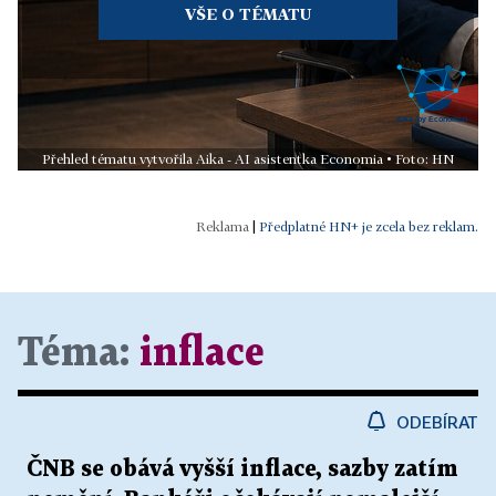
VŠE O TÉMATU
Přehled tématu vytvořila Aika - AI asistentka Economia • Foto: HN
|
Předplatné HN+ je zcela bez reklam.
Téma:
inflace
ODEBÍRAT
ČNB se obává vyšší inflace, sazby zatím