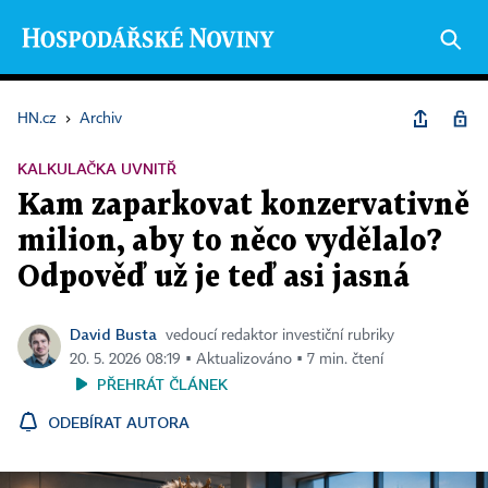
HN.cz
›
Archiv
KALKULAČKA UVNITŘ
Kam zaparkovat konzervativně
milion, aby to něco vydělalo?
Odpověď už je teď asi jasná
David Busta
vedoucí redaktor investiční rubriky
20. 5. 2026 08:19 ▪ Aktualizováno ▪ 7 min. čtení
PŘEHRÁT ČLÁNEK
ODEBÍRAT AUTORA