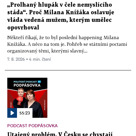
„Prolhaný hlupák v čele nemyslícího
stáda“. Proč Milana Knížáka oslavuje
vláda vedená mužem, kterým umělec
opovrhoval
Někteří říkají, že to byl poslední happening Milana
Knížáka. A něco na tom je. Pohřeb se státními poctami
organizovaný těmi, kterými slavný...
7. 8. 2026 ▪ 4 min. čtení
55:23
PODCAST PODPÁSOVKA
Utajený problém. V Česku se chystají