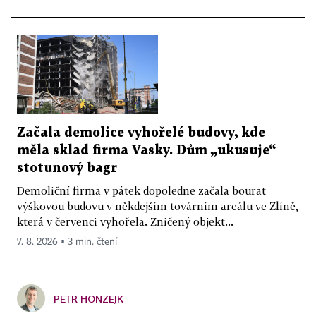
Začala demolice vyhořelé budovy, kde
měla sklad firma Vasky. Dům „ukusuje“
stotunový bagr
Demoliční firma v pátek dopoledne začala bourat
výškovou budovu v někdejším továrním areálu ve Zlíně,
která v červenci vyhořela. Zničený objekt...
7. 8. 2026 ▪ 3 min. čtení
PETR HONZEJK