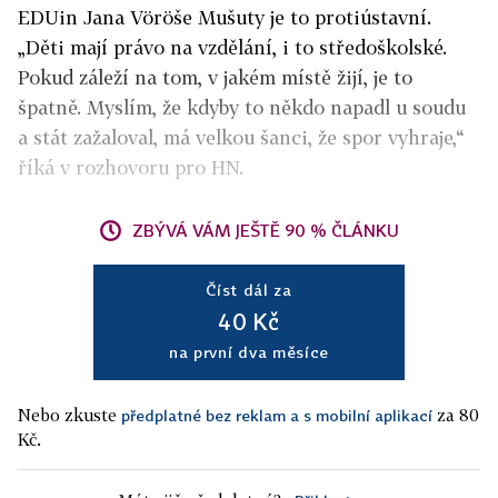
EDUin Jana Vöröše Mušuty je to protiústavní.
„Děti mají právo na vzdělání, i to středoškolské.
Pokud záleží na tom, v jakém místě žijí, je to
špatně. Myslím, že kdyby to někdo napadl u soudu
a stát zažaloval, má velkou šanci, že spor vyhraje,“
říká v rozhovoru pro HN.
ZBÝVÁ VÁM JEŠTĚ 90 % ČLÁNKU
Číst dál za
40 Kč
na první dva měsíce
Nebo zkuste
za 80
předplatné bez reklam a s mobilní aplikací
Kč.