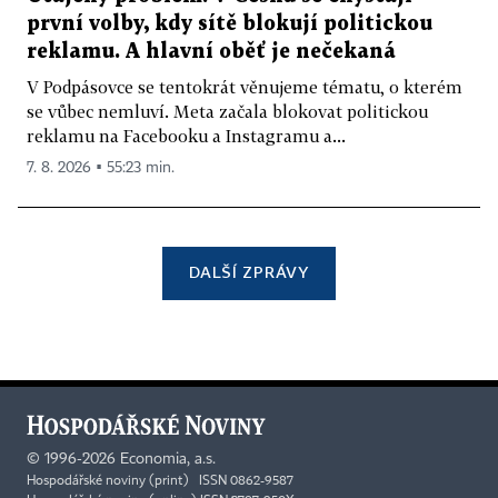
první volby, kdy sítě blokují politickou
reklamu. A hlavní oběť je nečekaná
V Podpásovce se tentokrát věnujeme tématu, o kterém
se vůbec nemluví. Meta začala blokovat politickou
reklamu na Facebooku a Instagramu a...
7. 8. 2026 ▪ 55:23 min.
DALŠÍ ZPRÁVY
©
1996-2026
Economia, a.s.
Hospodářské noviny (print) ISSN 0862-9587