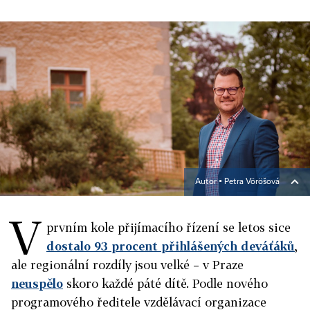
Autor ▪
Petra Vöröšová
V
prvním
kole přijímacího řízení se letos sice
dostalo 93 procent přihlášených deváťáků
,
ale regionální rozdíly jsou velké – v Praze
neuspělo
skoro každé páté dítě. Podle nového
programového ředitele vzdělávací organizace