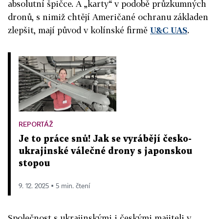
absolutní špičce. A „karty“ v podobě průzkumných
dronů, s nimiž chtějí Američané ochranu základen
zlepšit, mají původ v kolínské firmě
U&C UAS
.
REPORTÁŽ
Je to práce snů! Jak se vyrábějí česko-
ukrajinské válečné drony s japonskou
stopou
9. 12. 2025 ▪ 5 min. čtení
Společnost s ukrajinskými i českými majiteli v