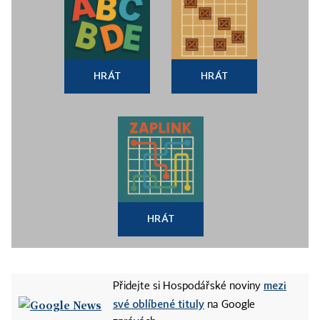
HRÁT
HRÁT
HRÁT
mezi
Přidejte si Hospodářské noviny
své oblíbené tituly
na Google