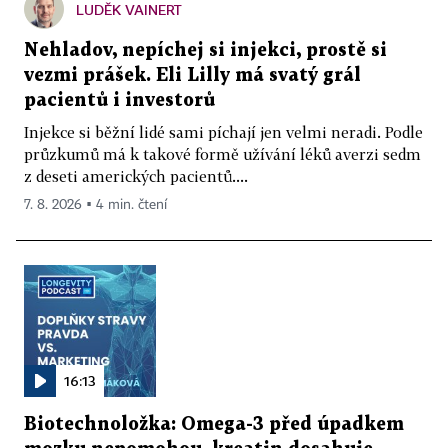
LUDĚK VAINERT
Nehladov, nepíchej si injekci, prostě si
vezmi prášek. Eli Lilly má svatý grál
pacientů i investorů
Injekce si běžní lidé sami píchají jen velmi neradi. Podle
průzkumů má k takové formě užívání léků averzi sedm
z deseti amerických pacientů....
7. 8. 2026 ▪ 4 min. čtení
16:13
Biotechnoložka: Omega-3 před úpadkem