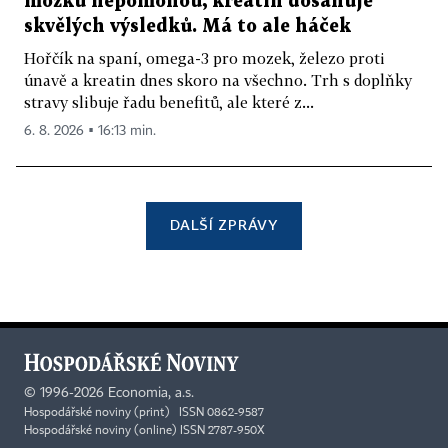
mozku nepomohou, kreatin dosahuje
skvělých výsledků. Má to ale háček
Hořčík na spaní, omega-3 pro mozek, železo proti
únavě a kreatin dnes skoro na všechno. Trh s doplňky
stravy slibuje řadu benefitů, ale které z...
6. 8. 2026 ▪ 16:13 min.
DALŠÍ ZPRÁVY
©
1996-2026
Economia, a.s.
Hospodářské noviny (print) ISSN 0862-9587
Hospodářské noviny (online) ISSN 2787-950X