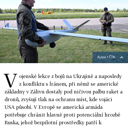
Autor ▪
ČTK
V
ojenské lekce z bojů na Ukrajině a naposledy
z konfliktu s Íránem, při němž se americké
základny v Zálivu dostaly pod ničivou palbu raket a
dronů, zvyšují tlak na ochranu míst, kde vojáci
USA působí. V Evropě se americká armáda
potřebuje chránit hlavně proti potenciální hrozbě
Ruska, jehož bezpilotní prostředky patří k