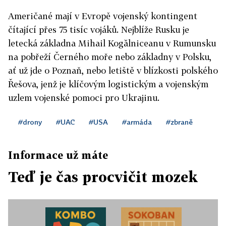
Američané mají v Evropě vojenský kontingent
čítající přes 75 tisíc vojáků. Nejblíže Rusku je
letecká základna Mihail Kogălniceanu v Rumunsku
na pobřeží Černého moře nebo základny v Polsku,
ať už jde o Poznaň, nebo letiště v blízkosti polského
Řešova, jenž je klíčovým logistickým a vojenským
uzlem vojenské pomoci pro Ukrajinu.
#drony
#UAC
#USA
#armáda
#zbraně
Informace už máte
Teď je čas procvičit mozek