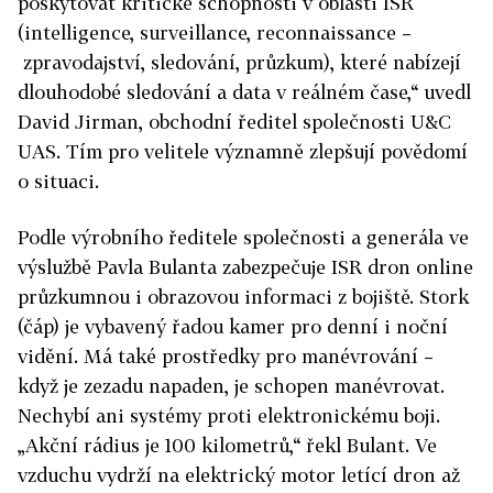
poskytovat kritické schopnosti v oblasti ISR
(intelligence, surveillance, reconnaissance –
zpravodajství, sledování, průzkum), které nabízejí
dlouhodobé sledování a data v reálném čase,“ uvedl
David Jirman, obchodní ředitel společnosti U&C
UAS. Tím pro velitele významně zlepšují povědomí
o situaci.
Podle výrobního ředitele společnosti a generála ve
výslužbě Pavla Bulanta zabezpečuje ISR dron online
průzkumnou i obrazovou informaci z bojiště. Stork
(čáp) je vybavený řadou kamer pro denní i noční
vidění. Má také prostředky pro manévrování –
když je zezadu napaden, je schopen manévrovat.
Nechybí ani systémy proti elektronickému boji.
„Akční rádius je 100 kilometrů,“ řekl Bulant. Ve
vzduchu vydrží na elektrický motor letící dron až