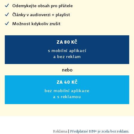
Odemykejte obsah pro přátele
Články v audioverzi + playlist
Možnost kdykoliv zrušit
ZA 80 KČ
s mobilní aplikací
a bez reklam
nebo
ZA 40 KČ
bez mobilní aplikace
a s reklamou
|
Předplatné HN+ je zcela bez reklam.