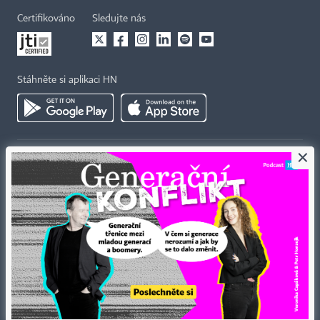
Certifikováno
Sledujte nás
Stáhněte si aplikaci HN
×
Kontakty
Ochrana osobních údajů
Tiráž redakce HN
Prohlášení o cookies
Economia
Nastavení soukromí
Kariéra v HN
Všeobecné smluvní podmínky
Ceník inzerce
Koupit / darovat předplatné
Eventy