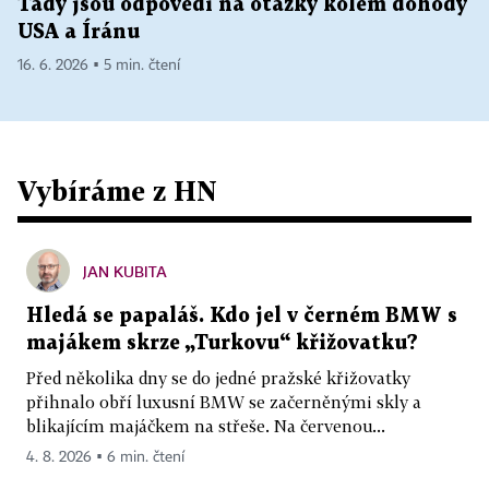
Tady jsou odpovědi na otázky kolem dohody
USA a Íránu
16. 6. 2026 ▪ 5 min. čtení
Vybíráme z HN
JAN KUBITA
Hledá se papaláš. Kdo jel v černém BMW s
majákem skrze „Turkovu“ křižovatku?
Před několika dny se do jedné pražské křižovatky
přihnalo obří luxusní BMW se začerněnými skly a
blikajícím majáčkem na střeše. Na červenou...
4. 8. 2026 ▪ 6 min. čtení