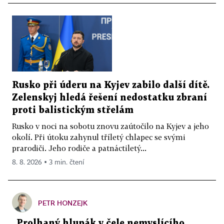
Rusko při úderu na Kyjev zabilo další dítě.
Zelenskyj hledá řešení nedostatku zbraní
proti balistickým střelám
Rusko v noci na sobotu znovu zaútočilo na Kyjev a jeho
okolí. Při útoku zahynul tříletý chlapec se svými
prarodiči. Jeho rodiče a patnáctiletý...
8. 8. 2026 ▪ 3 min. čtení
PETR HONZEJK
„Prolhaný hlupák v čele nemyslícího