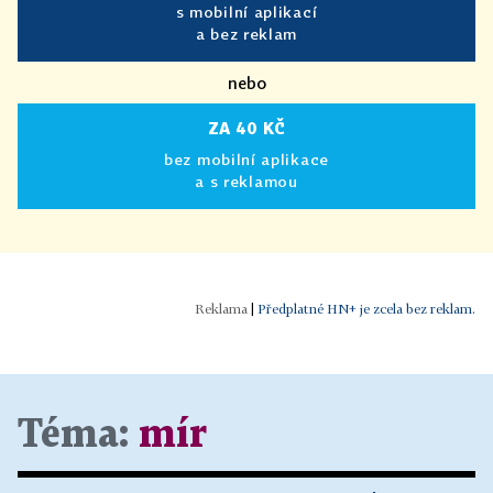
s mobilní aplikací
a bez reklam
nebo
ZA 40 KČ
bez mobilní aplikace
a s reklamou
|
Předplatné HN+ je zcela bez reklam.
Téma:
mír