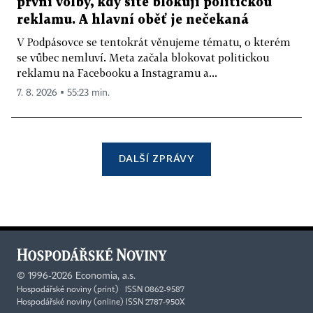
první volby, kdy sítě blokují politickou
reklamu. A hlavní oběť je nečekaná
V Podpásovce se tentokrát věnujeme tématu, o kterém
se vůbec nemluví. Meta začala blokovat politickou
reklamu na Facebooku a Instagramu a...
7. 8. 2026 ▪ 55:23 min.
DALŠÍ ZPRÁVY
©
1996-2026
Economia, a.s.
Hospodářské noviny (print) ISSN 0862-9587
Hospodářské noviny (online) ISSN 2787-950X