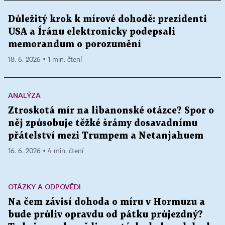
Důležitý krok k mírové dohodě: prezidenti
USA a Íránu elektronicky podepsali
memorandum o porozumění
18. 6. 2026 ▪ 1 min. čtení
ANALÝZA
Ztroskotá mír na libanonské otázce? Spor o
něj způsobuje těžké šrámy dosavadnímu
přátelství mezi Trumpem a Netanjahuem
16. 6. 2026 ▪ 4 min. čtení
OTÁZKY A ODPOVĚDI
Na čem závisí dohoda o míru v Hormuzu a
bude průliv opravdu od pátku průjezdný?