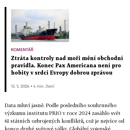
KOMENTÁŘ
Ztráta kontroly nad moři mění obchodní
pravidla. Konec Pax Americana není pro
hobity v srdci Evropy dobrou zprávou
13. 5. 2026 ▪ 4 min. čtení
Data mluví jasně. Podle posledního souhrnného
výzkumu institutu PRIO v roce 2024 zasáhlo svět
61 státních ozbrojených konfliktů, což je nejvíce od
konce druhé světové války. Globální vojenské