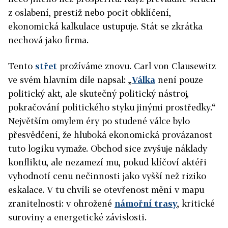
z oslabení, prestiž nebo pocit obklíčení,
ekonomická kalkulace ustupuje. Stát se zkrátka
nechová jako firma.
Tento
střet
prožíváme znovu. Carl von Clausewitz
ve svém hlavním díle napsal: „
Válka
není pouze
politický akt, ale skutečný politický nástroj,
pokračování politického styku jinými prostředky.“
Největším omylem éry po studené válce bylo
přesvědčení, že hluboká ekonomická provázanost
tuto logiku vymaže. Obchod sice zvyšuje náklady
konfliktu, ale nezamezí mu, pokud klíčoví aktéři
vyhodnotí cenu nečinnosti jako vyšší než riziko
eskalace. V tu chvíli se otevřenost mění v mapu
zranitelnosti: v ohrožené
námořní trasy
, kritické
suroviny a energetické závislosti.