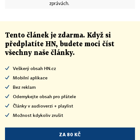
zprávách.
Tento článek
je
zdarma. Když si
předplatíte HN, budete moci číst
všechny naše články
.
Veškerý obsah HN.cz
Mobilní aplikace
Bez reklam
Odemykejte obsah pro přátele
Články v audioverzi + playlist
Možnost kdykoliv zrušit
ZA 80 KČ