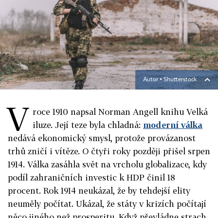
Autor ▪
Shutterstock
V
roce 1910 napsal Norman Angell knihu Velká
iluze. Její teze byla chladná:
moderní válka
nedává ekonomický smysl, protože provázanost
trhů zničí i vítěze. O čtyři roky později přišel srpen
1914. Válka zasáhla svět na vrcholu globalizace, kdy
podíl zahraničních investic k HDP činil 18
procent. Rok 1914 neukázal, že by tehdejší elity
neuměly počítat. Ukázal, že státy v krizích počítají
něco jiného než prosperitu. Když převládne strach