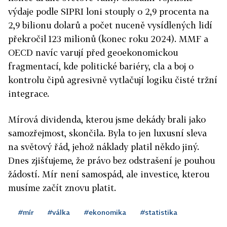
výdaje podle SIPRI loni stouply o 2,9 procenta na
2,9 bilionu dolarů a počet nuceně vysídlených lidí
překročil 123 milionů (konec roku 2024). MMF a
OECD navíc varují před geoekonomickou
fragmentací, kde politické bariéry, cla a boj o
kontrolu čipů agresivně vytlačují logiku čisté tržní
integrace.
Mírová dividenda, kterou jsme dekády brali jako
samozřejmost, skončila. Byla to jen luxusní sleva
na světový řád, jehož náklady platil někdo jiný.
Dnes zjišťujeme, že právo bez odstrašení je pouhou
žádostí. Mír není samospád, ale investice, kterou
musíme začít znovu platit.
#mír
#válka
#ekonomika
#statistika