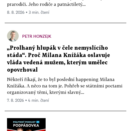
prarodiči. Jeho rodiče a patnáctiletý...
8. 8. 2026 ▪ 3 min. čtení
PETR HONZEJK
„Prolhaný hlupák v čele nemyslícího
stáda“. Proč Milana Knížáka oslavuje
vláda vedená mužem, kterým umělec
opovrhoval
Někteří říkají, že to byl poslední happening Milana
Knížáka. A něco na tom je. Pohřeb se státními poctami
organizovaný těmi, kterými slavný...
7. 8. 2026 ▪ 4 min. čtení