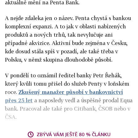
aktuálně mění na Penta Bank.
A nejde zdaleka jen o název. Penta chystá s bankou
komplexní expanzi. A to jak v oblasti nabízených
produktů a nových trhů, tak nevylučuje ani
případné akvizice. Aktivní bude zejména v Česku,
kde dosud stála spíš v pozadí, ale také třeba v
Polsku, v němž skupina dlouhodobě působí.
V pondělí to oznámil ředitel banky Petr Řehák,
který kvůli tomu přišel do služeb Penty v loňském
roce.
Zkušený manažer působí v bankovnictví
přes 25 let
a naposledy vedl a úspěšně prodal
Equa
bank. Pracoval ale také pro Citibank, ČSOB nebo v
ČSA.
ZBÝVÁ VÁM JEŠTĚ 80 % ČLÁNKU