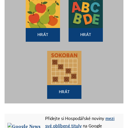
HRÁT
HRÁT
HRÁT
mezi
Přidejte si Hospodářské noviny
své oblíbené tituly
na Google