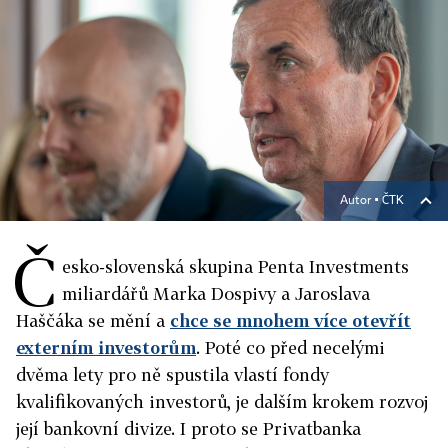
Autor ▪
ČTK
Č
esko-slovenská skupina Penta Investments
miliardářů Marka Dospivy a Jaroslava
Haščáka se mění a
chce se mnohem více otevřít
externím investorům
. Poté co před necelými
dvěma lety pro ně spustila vlastí fondy
kvalifikovaných investorů, je dalším krokem rozvoj
její bankovní divize. I proto se Privatbanka