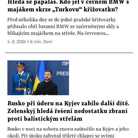
Hledá se papaláš. Kdo jel v černém BMW s
majákem skrze „Turkovu“ křižovatku?
Před několika dny se do jedné pražské křižovatky
přihnalo obří luxusní BMW se začerněnými skly a
blikajícím majáčkem na střeše. Na červenou...
4. 8. 2026 ▪ 6 min. čtení
Rusko při úderu na Kyjev zabilo další dítě.
Zelenskyj hledá řešení nedostatku zbraní
proti balistickým střelám
Rusko v noci na sobotu znovu zaútočilo na Kyjev a jeho
okolí. Při útoku zahynul tříletý chlapec se svými