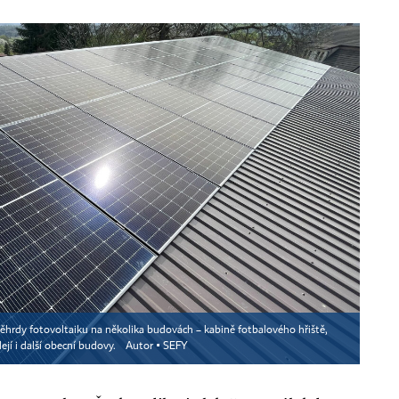
ěhrdy fotovoltaiku na několika budovách – kabině fotbalového hřiště,
ejí i další obecní budovy.
Autor ▪
SEFY