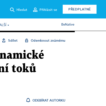
PŘEDPLATNÉ
Hledat
Přihlásit se
BeNative
ALŠÍ
Sdílet
Odemknout známému
ynamické
ení toků
ODEBÍRAT AUTORKU