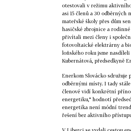
otestovali v režimu aktivníh
asi 15 členů a 30 odběrných m
mateřské školy přes dům sen
hasičské zbrojnice a rodinné
přivítali mezi členy i společ
fotovoltaické elektrárny a bi
loňského roku jsme nasdílel
Kubernátová, předsedkyně E
Enerkom Slovácko sdružuje př
odběrnými místy. I tady stále 
členové vidí konkrétní příno
energetiku,“ hodnotí předse
energetika není módní trend,
řešení bez aktivního přístup
V Liberci se vydali cestou en