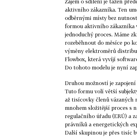
Zájem o sdílení je tažen př
aktivního zákazníka. Ten umo
odběrnými místy bez nutnosti
formou aktivního zákazníka
jednoduchý proces. Máme zkuš
rozeběhnout do měsíce po ko
výměny elektroměrů distribut
Flowbox, která vyvíjí softwa
Do tohoto modelu je nyní zap
Druhou možností je zapojení
Tuto formu volí větší subjekt
až tisícovky členů vázaných 
mnohem složitější proces s n
regulačního úřadu (ERÚ) a z
právníků a energetických exp
Další skupinou je přes tisíc