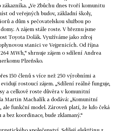
o zákazníka. „Ve Zbůchu dnes tvoří komunitu
íst od veřejných budov, základní školy,
iorů a dům s pečovatelskou službou po
 domy. A zájem stále roste. V březnu jsme
nost Toyota Dolák. Využíváme jako zdroj
oplynovou stanici ve Vejprnicích. Od října
i 264 MWh,“ shrnuje zájem o sdílení Andrea
nerkomu Plzeňsko.
es 150 členů s více než 250 výrobními a
evidují rostoucí zájem. „Sdílení reálně funguje,
sy a celkově roste důvěra v komunitní
da Martin Machalík a dodává: „Komunitní
 ale funkční model. Zároveň platí, že kdo čeká
u a bez koordinace, bude zklamaný.“
ergetického společenství. Sdílejí elektřinu z