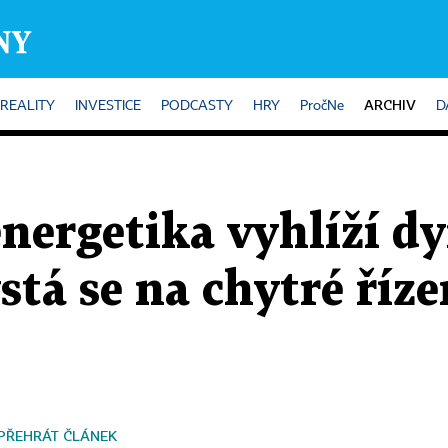
ARCHIV
REALITY
INVESTICE
PODCASTY
HRY
PročNe
D
nergetika vyhlíží d
ystá se na chytré říz
PŘEHRÁT ČLÁNEK