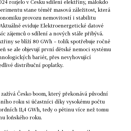
024 rozjelo v Česku sdílení elektřiny, málokdo
xperimentu stane téměř masová záležitost, která
onomiku provozu nemovitostí i stabilitu
. Aktuálně eviduje Elektroenergetické datové
íc zájemců o sdílení a nových stále přibývá.
řiny se blíží 80 GWh – tolik spotřebuje ročně
eň se ale objevují první dětské nemoci systému
hnologických bariér, přes nevyhovující
edlivé distribuční poplatky.
 zažívá Česko boom, který překonává původní
šního roku si účastníci díky vysokému počtu
ordních 11,4 GWh, tedy o pětinu více než tomu
pnu loňského roku.