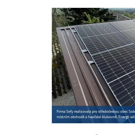
Firma Sefy realizovala pro středočeskou obec Sob
místním obchodě a hasičské klubovně. Energii sdíl