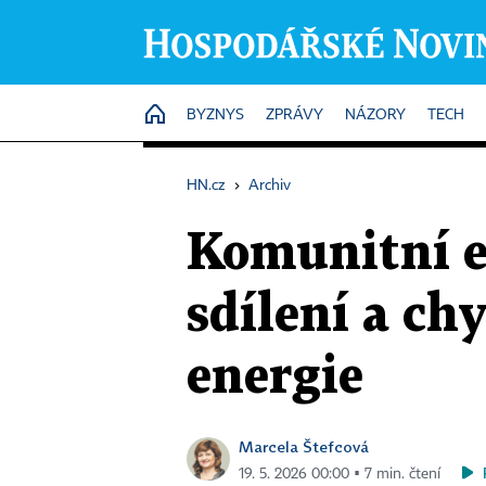
HOME
BYZNYS
ZPRÁVY
NÁZORY
TECH
HN.cz
›
Archiv
Komunitní e
sdílení a ch
energie
Marcela Štefcová
19. 5. 2026 00:00 ▪ 7 min. čtení