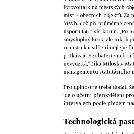
fotovoltaik na městských ob
míst – obecních objektů. Za 
MWh, což při průměrné ceně
úsporu 156 tisíc korun. „Po 
smysluplný krok, ale nikoli 
realistická: sdílení nejlépe 
potkávají. Bez baterie nebo ř
nevyužitá,“ říká Miloslav M
managementu statutárního m
Pro úplnost je třeba dodat, ž
jde o účetní přerozdělení p
intervalech podle předem na
Technologická pas