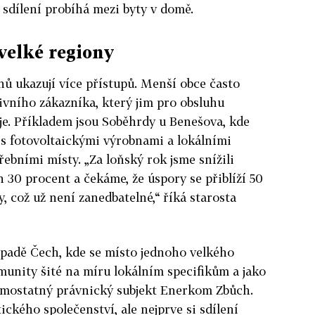
 sdílení probíhá mezi byty v domě.
velké regiony
nů ukazují více přístupů. Menší obce často
ivního zákazníka, který jim pro obsluhu
je. Příkladem jsou Soběhrdy u Benešova, kde
 s fotovoltaickými výrobnami a lokálními
řebními místy. „Za loňský rok jsme snížili
 30 procent a čekáme, že úspory se přiblíží 50
, což už není zanedbatelné,“ říká starosta
západě Čech, kde se místo jednoho velkého
omunity šité na míru lokálním specifikům a jako
amostatný právnický subjekt Enerkom Zbůch.
ckého společenství, ale nejprve si sdílení