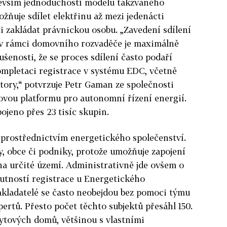
edevším jednoduchostí modelu takzvaného
žňuje sdílet elektřinu až mezi jedenácti
 zakládat právnickou osobu. „Zavedení sdílení
 v rámci domovního rozvaděče je maximálně
enosti, že se proces sdílení často podaří
mpletaci registrace v systému EDC, včetně
ory,“ potvrzuje Petr Gaman ze společnosti
rovou platformu pro autonomní řízení energií.
ojeno přes 23 tisíc skupin.
 prostřednictvím energetického společenství.
y, obce či podniky, protože umožňuje zapojení
na určité území. Administrativně jde ovšem o
utností registrace u Energetického
akladatelé se často neobejdou bez pomoci týmu
ertů. Přesto počet těchto subjektů přesáhl 150.
 bytových domů, většinou s vlastními