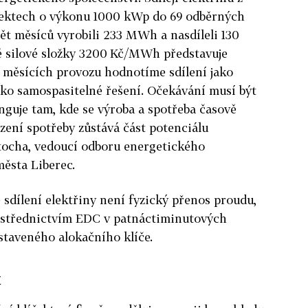
jektech o výkonu 1000 kWp do 69 odběrných
pět měsíců vyrobili 233 MWh a nasdíleli 130
 silové složky 3200 Kč/MWh představuje
16 měsících provozu hodnotíme sdílení jako
jako samospasitelné řešení. Očekávání musí být
funguje tam, kde se výroba a spotřeba časově
ízení spotřeby zůstává část potenciálu
atocha, vedoucí odboru energetického
ěsta Liberec.
e sdílení elektřiny není fyzický přenos proudu,
rostřednictvím EDC v patnáctiminutových
staveného alokačního klíče.
t