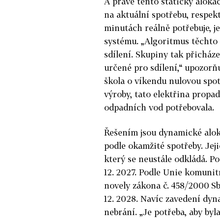
A právě tento statický alokač
na aktuální spotřebu, respekt
minutách reálně potřebuje, j
systému. „Algoritmus těchto
sdílení. Skupiny tak přicháze
určené pro sdílení,“ upozor
škola o víkendu nulovou spotř
výroby, tato elektřina propadn
odpadních vod potřebovala.
Řešením jsou dynamické aloka
podle okamžité spotřeby. Jej
který se neustále odkládá. Po
12. 2027. Podle Unie komunit
novely zákona č. 458/2000 Sb.
12. 2028. Navíc zavedení dyn
nebrání. „Je potřeba, aby by