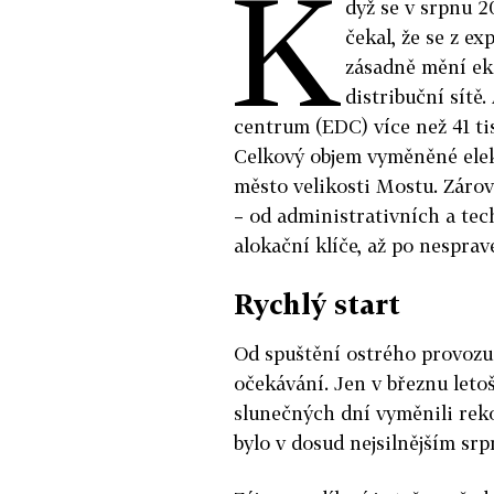
K
dyž se v srpnu 2
čekal, že se z e
zásadně mění ek
distribuční sítě
centrum (EDC) více než 41 tis
Celkový objem vyměněné elekt
město velikosti Mostu. Zárov
– od administrativních a tec
alokační klíče, až po nesprav
Rychlý start
Od spuštění ostrého provozu
očekávání. Jen v březnu leto
slunečných dní vyměnili rek
bylo v dosud nejsilnějším sr