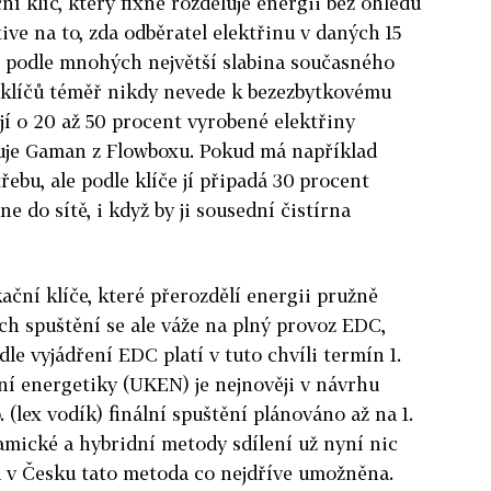
ní klíč, který fixně rozděluje energii bez ohledu
ive na to, zda odběratel elektřinu v daných 15
e podle mnohých největší slabina současného
 klíčů téměř nikdy nevede k bezezbytkovému
jí o 20 až 50 procent vyrobené elektřiny
ňuje Gaman z Flowboxu. Pokud má například
ebu, ale podle klíče jí připadá 30 procent
e do sítě, i když by ji sousední čistírna
ční klíče, které přerozdělí energii pružně
ich spuštění se ale váže na plný provoz EDC,
dle vyjádření EDC platí v tuto chvíli termín 1.
ní energetiky (UKEN) je nejnověji v návrhu
 (lex vodík) finální spuštění plánováno až na 1.
amické a hybridní metody sdílení už nyní nic
la v Česku tato metoda co nejdříve umožněna.