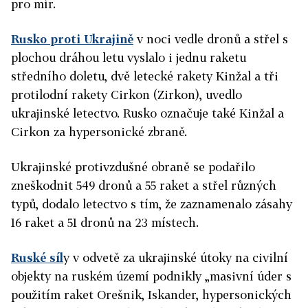
pro mír.
Rusko proti Ukrajině
v noci vedle dronů a střel s
plochou dráhou letu vyslalo i jednu raketu
středního doletu, dvě letecké rakety Kinžal a tři
protilodní rakety Cirkon (Zirkon), uvedlo
ukrajinské letectvo. Rusko označuje také Kinžal a
Cirkon za hypersonické zbraně.
Ukrajinské protivzdušné obraně se podařilo
zneškodnit 549 dronů a 55 raket a střel různých
typů, dodalo letectvo s tím, že zaznamenalo zásahy
16 raket a 51 dronů na 23 místech.
Ruské síl
y v odvetě za ukrajinské útoky na civilní
objekty na ruském území podnikly „masivní úder s
použitím raket Orešnik, Iskander, hypersonických