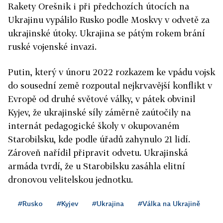
Rakety Orešnik i při předchozích útocích na
Ukrajinu vypálilo Rusko podle Moskvy v odvetě za
ukrajinské útoky. Ukrajina se pátým rokem brání
ruské vojenské invazi.
Putin, který v únoru 2022 rozkazem ke vpádu vojsk
do sousední země rozpoutal nejkrvavější konflikt v
Evropě od druhé světové války, v pátek obvinil
Kyjev, že ukrajinské síly záměrně zaútočily na
internát pedagogické školy v okupovaném
Starobilsku, kde podle úřadů zahynulo 21 lidí.
Zároveň nařídil připravit odvetu. Ukrajinská
armáda tvrdí, že u Starobilsku zasáhla elitní
dronovou velitelskou jednotku.
#Rusko
#Kyjev
#Ukrajina
#Válka na Ukrajině