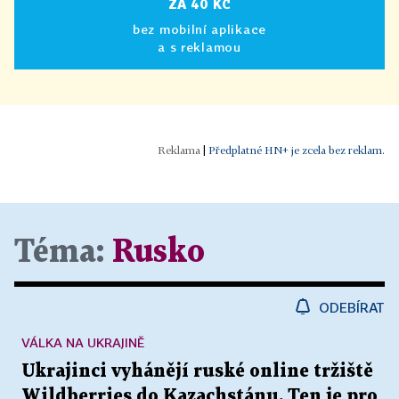
ZA 40 KČ
bez mobilní aplikace
a s reklamou
|
Předplatné HN+ je zcela bez reklam.
Téma:
Rusko
ODEBÍRAT
VÁLKA NA UKRAJINĚ
Ukrajinci vyhánějí ruské online tržiště
Wildberries do Kazachstánu. Ten je pro