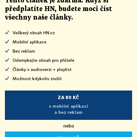
Tento článek
je
zdarma. Když si
předplatíte HN, budete moci číst
všechny naše články
.
Veškerý obsah HN.cz
Mobilní aplikace
Bez reklam
Odemykejte obsah pro přátele
Články v audioverzi + playlist
Možnost kdykoliv zrušit
ZA 80 KČ
s mobilní aplikací
a bez reklam
nebo