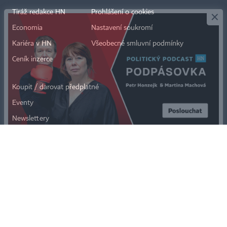
Tiráž redakce HN
Prohlášení o cookies
Economia
Nastavení soukromí
Kariéra v HN
Všeobecné smluvní podmínky
Ceník inzerce
Koupit / darovat předplatné
Eventy
Newslettery
RSS kanály
Autorská práva vykonává vydavatel. Bez písemného svolení vydavatele je
zakázáno jakékoli užití částí nebo celku díla, zejména rozmnožování a šíření
jakýmkoli způsobem, mechanickým nebo elektronickým, v českém nebo
jiném jazyce. Bez souhlasu vydavatele je zakázáno též rozmnožování
obsahu pro účely automatizované analýzy textů nebo dat
podle ustanovení § 39c autorského zákona.