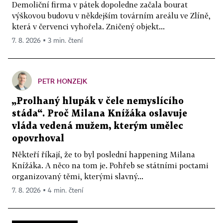
Demoliční firma v pátek dopoledne začala bourat
výškovou budovu v někdejším továrním areálu ve Zlíně,
která v červenci vyhořela. Zničený objekt...
7. 8. 2026 ▪ 3 min. čtení
PETR HONZEJK
„Prolhaný hlupák v čele nemyslícího
stáda“. Proč Milana Knížáka oslavuje
vláda vedená mužem, kterým umělec
opovrhoval
Někteří říkají, že to byl poslední happening Milana
Knížáka. A něco na tom je. Pohřeb se státními poctami
organizovaný těmi, kterými slavný...
7. 8. 2026 ▪ 4 min. čtení