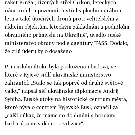
raket Kinžal, řízených střel Cirkon, leteckých,
námořních a pozemních střel s plochou dráhou
letu a také útočných dronů proti velitelským a
řídicím objektům, leteckým základnám a podnikům
obranného průmyslu na Ukrajině“, uvedlo ruské
ministerstvo obrany podle agentury TASS. Dodalo,
že cílů úderu bylo dosaženo.
Při ruském útoku byla poškozena i budova, ve
které v Kyjevě sídlí ukrajinské ministerstvo
zahraničí. „Stalo se tak poprvé od druhé světové
války,“ napsal šéf ukrajinské diplomacie Andrij
Sybiha. Ruské útoky na historické centrum města,
které bývalo centrem Kyjevské Rusi, označil za
„další důkaz, že máme co do činění s hordami
barbarů, a ne s dědici civilizace“.