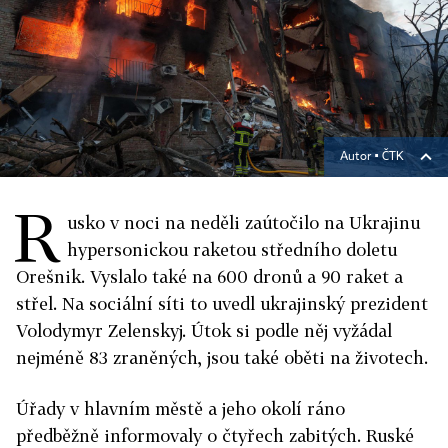
Autor ▪
ČTK
R
usko v noci na neděli zaútočilo na Ukrajinu
hypersonickou raketou středního doletu
Orešnik. Vyslalo také na 600 dronů a 90 raket a
střel. Na sociální síti to uvedl ukrajinský prezident
Volodymyr Zelenskyj. Útok si podle něj vyžádal
nejméně 83 zraněných, jsou také oběti na životech.
Úřady v hlavním městě a jeho okolí ráno
předběžně informovaly o čtyřech zabitých. Ruské