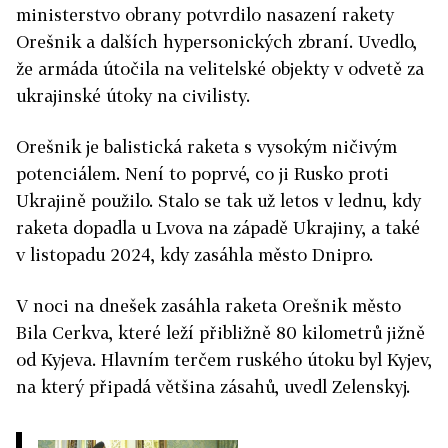
ministerstvo obrany potvrdilo nasazení rakety
Orešnik a dalších hypersonických zbraní. Uvedlo,
že armáda útočila na velitelské objekty v odvetě za
ukrajinské útoky na civilisty.
Orešnik je balistická raketa s vysokým ničivým
potenciálem. Není to poprvé, co ji Rusko proti
Ukrajině použilo. Stalo se tak už letos v lednu, kdy
raketa dopadla u Lvova na západě Ukrajiny, a také
v listopadu 2024, kdy zasáhla město Dnipro.
V noci na dnešek zasáhla raketa Orešnik město
Bila Cerkva, které leží přibližně 80 kilometrů jižně
od Kyjeva. Hlavním terčem ruského útoku byl Kyjev,
na který připadá většina zásahů, uvedl Zelenskyj.