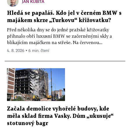
JAN KUBITA
Hledá se papaláš. Kdo jel v černém BMW s
majákem skrze „Turkovu“ křižovatku?
Před několika dny se do jedné pražské křižovatky
přihnalo obří luxusní BMW se začerněnými skly a
blikajícím majáčkem na střeše. Na červenou...
4. 8. 2026 ▪ 6 min. čtení
Začala demolice vyhořelé budovy, kde
měla sklad firma Vasky. Dům „ukusuje“
stotunový bagr