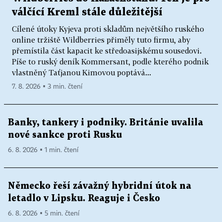
válčící Kreml stále důležitější
Cílené útoky Kyjeva proti skladům největšího ruského
online tržiště Wildberries přiměly tuto firmu, aby
přemístila část kapacit ke středoasijskému sousedovi.
Píše to ruský deník Kommersant, podle kterého podnik
vlastněný Taťjanou Kimovou poptává...
7. 8. 2026 ▪ 3 min. čtení
Banky, tankery i podniky. Británie uvalila
nové sankce proti Rusku
6. 8. 2026 ▪ 1 min. čtení
Německo řeší závažný hybridní útok na
letadlo v Lipsku. Reaguje i Česko
6. 8. 2026 ▪ 5 min. čtení