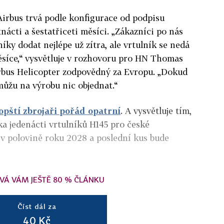
Airbus trvá podle konfigurace od podpisu
nácti a šestatřiceti měsíci. „Zákazníci po nás
níky dodat nejlépe už zítra, ale vrtulník se nedá
ěsíce,“ vysvětluje v rozhovoru pro HN Thomas
irbus Helicopter zodpovědný za Evropu. „Dokud
ůžu na výrobu nic objednat.“
opští zbrojaři pořád opatrní
. A vysvětluje tím,
a jedenácti vrtulníků H145 pro české
 v polovině roku 2028 a poslední kus bude
VÁ VÁM JEŠTĚ 80 % ČLÁNKU
Číst dál za
40 Kč