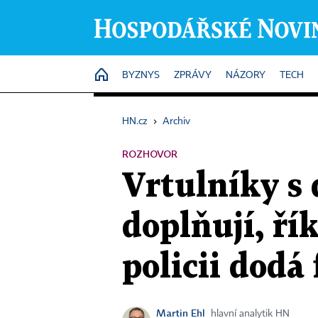
HOME
BYZNYS
ZPRÁVY
NÁZORY
TECH
HN.cz
›
Archiv
ROZHOVOR
Vrtulníky s 
doplňují, ří
policii dodá
Martin Ehl
hlavní analytik HN