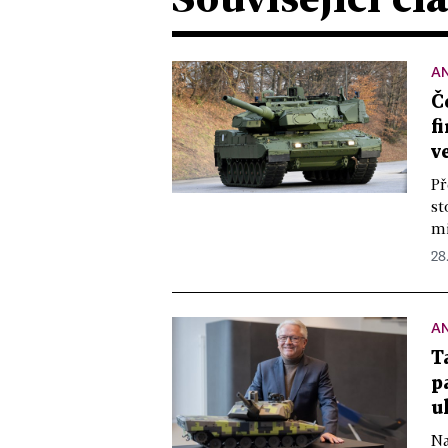
A
Č
f
v
Př
st
mi
28
A
T
p
u
Na