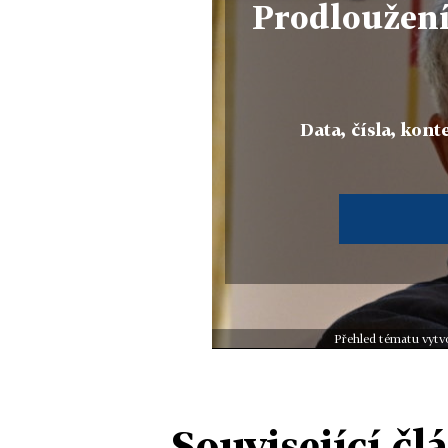
Prodloužen
Data, čísla, konte
Přehled tématu vytvo
Související čl