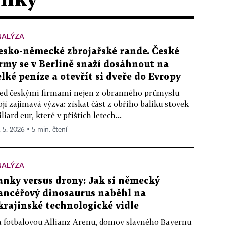
NALÝZA
esko-německé zbrojařské rande. České
irmy se v Berlíně snaží dosáhnout na
elké peníze a otevřít si dveře do Evropy
ed českými firmami nejen z obranného průmyslu
ojí zajímavá výzva: získat část z obřího balíku stovek
liard eur, které v příštích letech...
. 5. 2026 ▪ 5 min. čtení
NALÝZA
anky versus drony: Jak si německý
ancéřový dinosaurus naběhl na
krajinské technologické vidle
 fotbalovou Allianz Arenu, domov slavného Bayernu