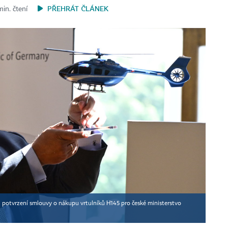
PŘEHRÁT ČLÁNEK
in. čtení
i potvrzení smlouvy o nákupu vrtulníků H145 pro české ministerstvo