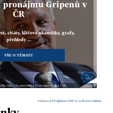
í pronájmu Gripenů v
ČR
xt, citáty, klíčové okamžiky, grafy,
přehledy ...
VŠE O TÉMATU
řila Aika - AI asistentka Economia • Foto: ČTK
|
Předplatné HN+ je zcela bez reklam.
ánky