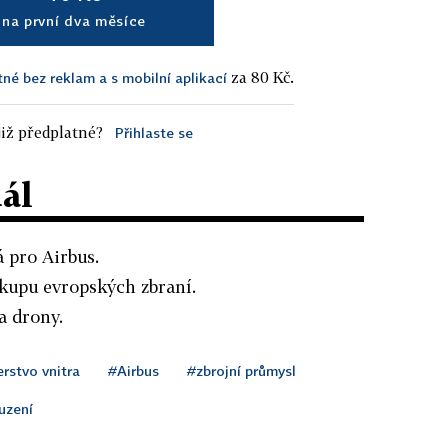
na první dva měsíce
za 80 Kč.
tné bez reklam a s mobilní aplikací
iž předplatné?
Přihlaste se
dál
 pro Airbus.
ákupu evropských zbraní.
a drony.
rstvo vnitra
#Airbus
#zbrojní průmysl
uzení