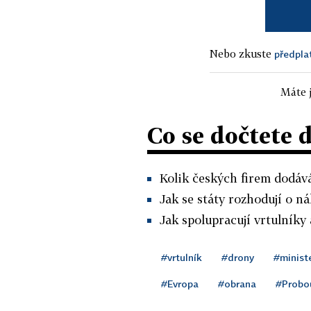
Nebo zkuste
předpla
Máte j
Co se dočtete 
Kolik českých firem dodává
Jak se státy rozhodují o n
Jak spolupracují vrtulníky 
#vrtulník
#drony
#ministe
#Evropa
#obrana
#Probo