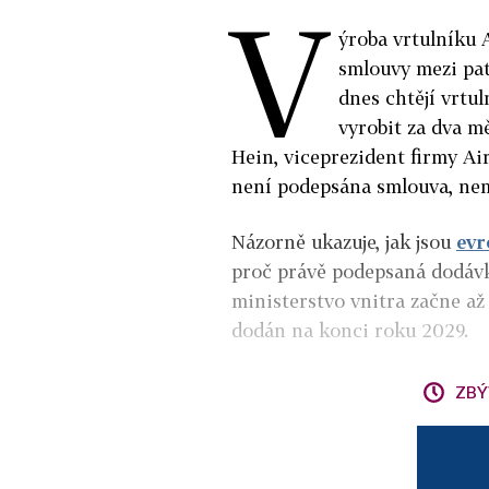
V
ýroba vrtulníku 
smlouvy mezi pat
dnes chtějí vrtul
vyrobit za dva m
Hein, viceprezident firmy A
není podepsána smlouva, nem
Názorně ukazuje, jak jsou
evr
proč právě podepsaná dodávk
ministerstvo vnitra začne až
dodán na konci roku 2029.
ZBÝ