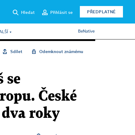
PŘEDPLATNÉ
Hledat
Přihlásit se
BeNative
ALŠÍ
Sdílet
Odemknout známému
š se
vropu. České
a dva roky