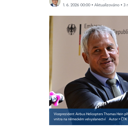
1. 6. 2026 00:00 ▪ Aktualizováno ▪ 3 m
Viceprezident Airbus Helicopters Thomas Hein př
vnitra na německém velvyslanectví
Autor ▪
ČTK