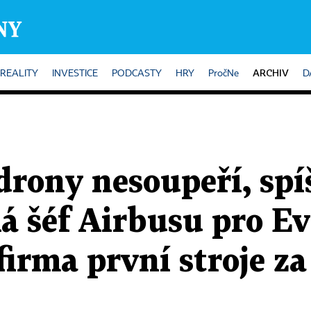
ARCHIV
REALITY
INVESTICE
PODCASTY
HRY
PročNe
D
drony nesoupeří, spí
ká šéf Airbusu pro E
 firma první stroje z