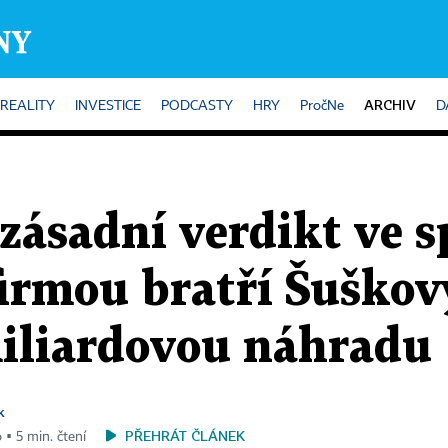
ARCHIV
REALITY
INVESTICE
PODCASTY
HRY
PročNe
D
zásadní verdikt ve 
irmou bratří Šuškov
miliardovou náhradu
k
PŘEHRÁT ČLÁNEK
 ▪ 5 min. čtení