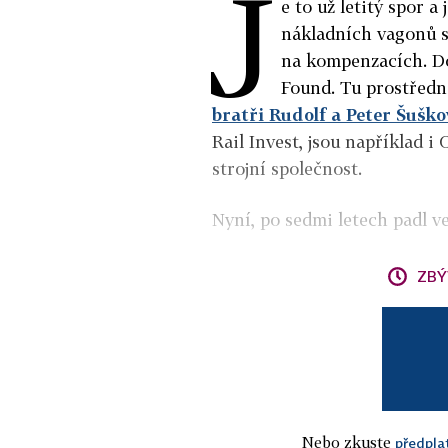
J
e to už letitý spor a
nákladních vagonů s
na kompenzacích. Do
Found. Tu prostředn
bratři Rudolf a Peter Šuško
Rail Invest, jsou například i
strojní společnost.
Nyní, po sedmi letech padl v
ZBÝ
Nebo zkuste
předpla