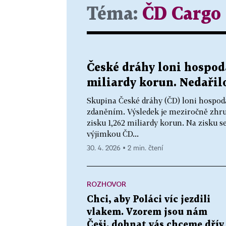
Téma:
ČD Cargo
České dráhy loni hospod
miliardy korun. Nedařil
Skupina České dráhy (ČD) loni hospoda
zdaněním. Výsledek je meziročně zhrub
zisku 1,262 miliardy korun. Na zisku s
výjimkou ČD...
30. 4. 2026 ▪ 2 min. čtení
ROZHOVOR
Chci, aby Poláci víc jezdili
vlakem. Vzorem jsou nám
Češi, dohnat vás chceme dřív