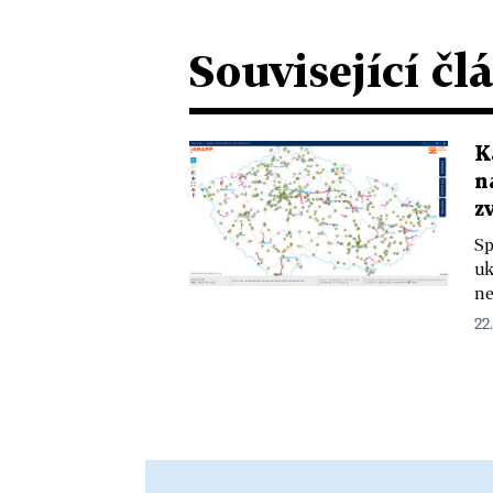
Související čl
K
n
z
Sp
uk
ne
22