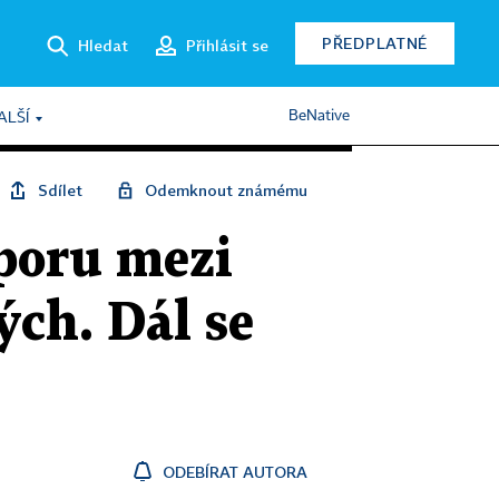
PŘEDPLATNÉ
Hledat
Přihlásit se
BeNative
ALŠÍ
Sdílet
Odemknout známému
sporu mezi
ých. Dál se
ODEBÍRAT AUTORA