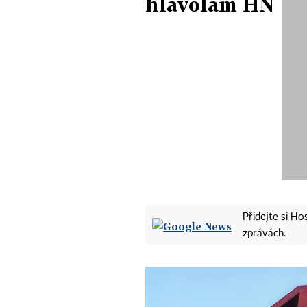
hlavolam HN
Přidejte si H
zprávách.