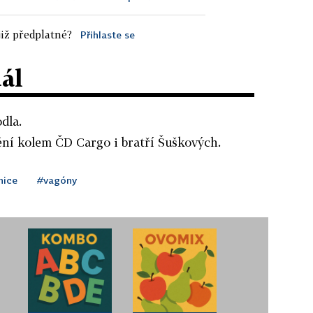
iž předplatné?
Přihlaste se
dál
dla.
ění kolem ČD Cargo i bratří Šuškových.
nice
#vagóny