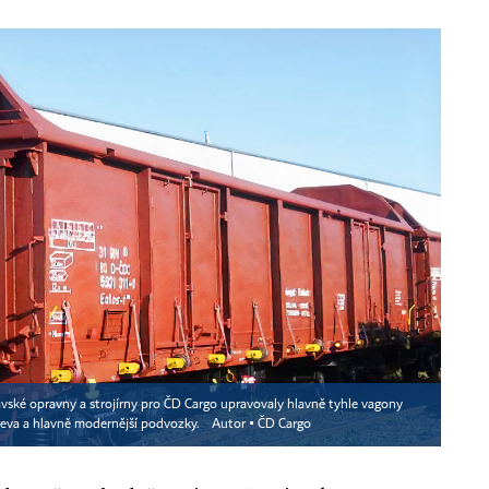
ské opravny a strojírny pro ČD Cargo upravovaly hlavně tyhle vagony
řeva a hlavně modernější podvozky.
Autor ▪
ČD Cargo