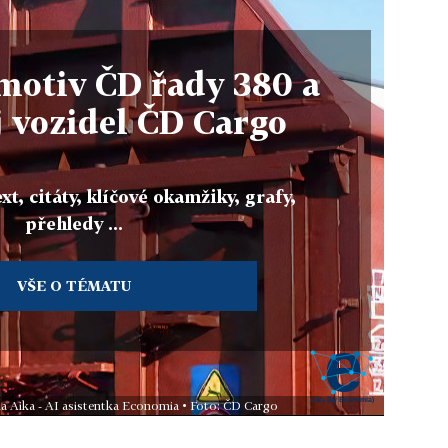
motiv ČD řady 380 a
 vozidel ČD Cargo
xt, citáty, klíčové okamžiky, grafy,
přehledy ...
VŠE O TÉMATU
la Aika - AI asistentka Economia • Foto: ČD Cargo