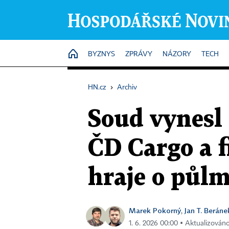
HOME
BYZNYS
ZPRÁVY
NÁZORY
TECH
HN.cz
›
Archiv
Soud vynesl 
ČD Cargo a f
hraje o půl
Marek Pokorný
Jan T. Beráne
,
1. 6. 2026 00:00 ▪ Aktualizováno