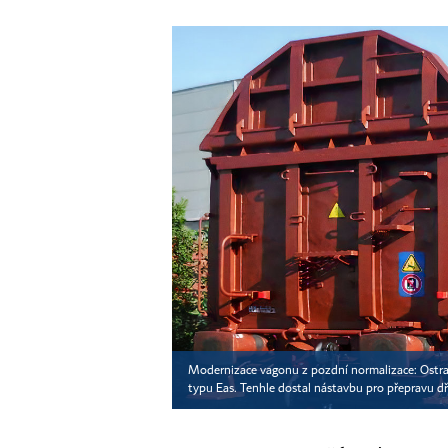
Modernizace vagonu z pozdní normalizace: Ostrav
typu Eas. Tenhle dostal nástavbu pro přepravu d