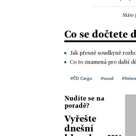
Máte j
Co se dočtete 
Jak přesně soudkyně rozho
Co to znamená pro další d
#ČD Cargo
#soud
#želez
Nudíte se na
poradě?
Vyřešte
dnešní