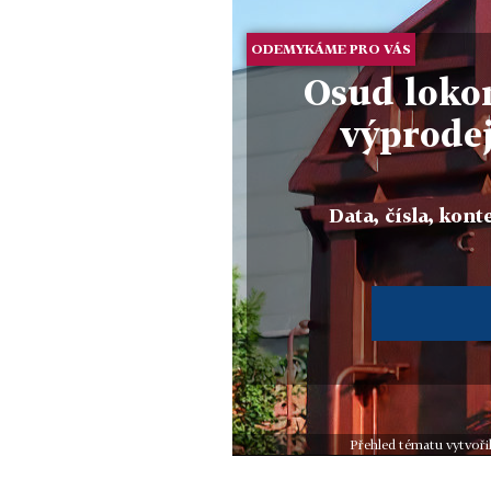
ODEMYKÁME PRO VÁS
Osud loko
výprodej
Data, čísla, konte
Přehled tématu vytvoři