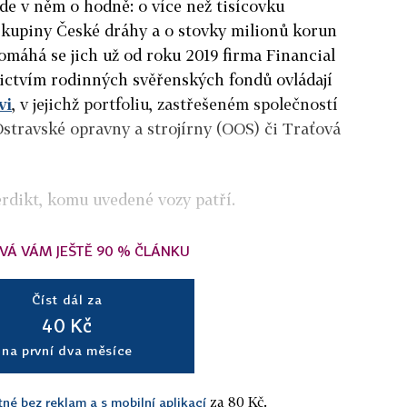
 jde v něm o hodně: o více než tisícovku
kupiny České dráhy a o stovky milionů korun
máhá se jich už od roku 2019 firma Financial
ictvím rodinných svěřenských fondů ovládají
vi
, v jejichž portfoliu, zastřešeném společností
 Ostravské opravny a strojírny (OOS) či Traťová
erdikt, komu uvedené vozy patří.
VÁ VÁM JEŠTĚ 90 % ČLÁNKU
Číst dál za
40 Kč
na první dva měsíce
za 80 Kč.
tné bez reklam a s mobilní aplikací