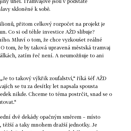
í jiný úhel. Tramvajové jsou v podstatě
hlavy skloněné k sobě.
ilionů, přitom celkový rozpočet na projekt je
n. Co si od téhle investice AŽD slibuje?
ího. Mluví o tom, že chce vyzkoušet reálné
 O tom, že by taková upravená městská tramvaj
kálkách, zatím řeč není. A neumožňuje to ani
 „Je to takový výkřik zoufalství,“ říká šéf AŽD
ajích se tu za desítky let napsala spousta
sledek nikde. Chceme to téma postrčit, snad se o
tovat.“
oslední dvě dekády opačným směrem – místo
í, těžší a taky mnohem dražší jednotky. Je