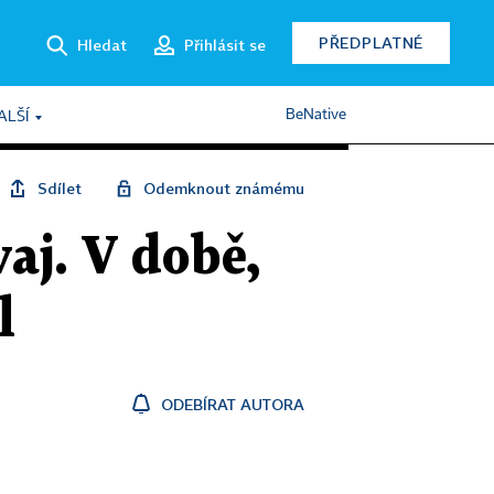
PŘEDPLATNÉ
Hledat
Přihlásit se
BeNative
ALŠÍ
Sdílet
Odemknout známému
aj. V době,
l
ODEBÍRAT AUTORA