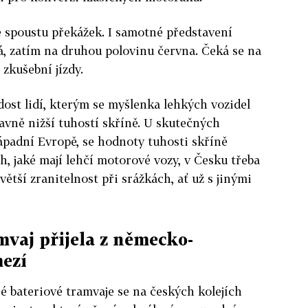
tě spoustu překážek. I samotné představení
á, zatím na druhou polovinu června. Čeká se na
zkušební jízdy.
i dost lidí, kterým se myšlenka lehkých vozidel
vně nižší tuhostí skříně. U skutečných
západní Evropě, se hodnoty tuhosti skříně
, jaké mají lehčí motorové vozy, v Česku třeba
ětší zranitelnost při srážkách, ať už s jinými
vaj přijela z německo-
ezí
 bateriové tramvaje se na českých kolejích