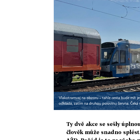
Vlakotramvaj na obzoru – tahle cesta bude mít je
odkládá, zatím na druhou polovinu června. Čeká 
Ty dvě akce se sešly úplno
člověk může snadno splést.