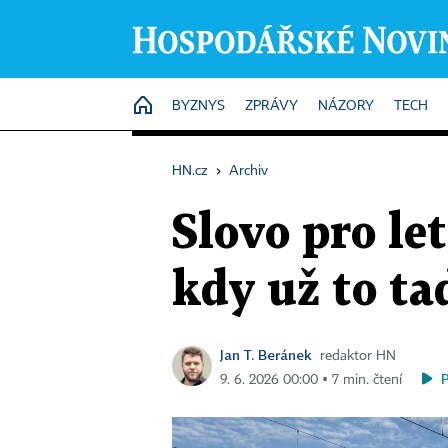
HOME
BYZNYS
ZPRÁVY
NÁZORY
TECH
HN.cz
›
Archiv
Slovo pro le
kdy už to t
Jan T. Beránek
redaktor HN
9. 6. 2026 00:00 ▪ 7 min. čtení