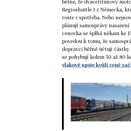
běžné, že dvacetitunový moto
Regioshuttle 1 z Německa, kt
roste i spotřeba. Nebo nejnov
plánují samosprávy nasazení 
cenovka se šplhá někam ke 
povedou k tomu, že samospráv
dopravci běžně účtují částk
se pohybují kolem 50 až 80 
vlakové spoje kvůli ceně zač