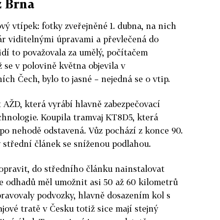
 Brna
ový vtípek: fotky zveřejněné 1. dubna, na nich
ár viditelnými úpravami a převlečená do
dí to považovala za umělý, počítačem
 se v polovině května objevila v
ch Čech, bylo to jasné – nejedná se o vtip.
t AŽD, která vyrábí hlavně zabezpečovací
echnologie. Koupila tramvaj KT8D5, která
a po nehodě odstavená. Vůz pochází z konce 90.
ý střední článek se sníženou podlahou.
pravit, do středního článku nainstalovat
le odhadů měl umožnit asi 50 až 60 kilometrů
upravovaly podvozky, hlavně dosazením kol s
ové tratě v Česku totiž sice mají stejný