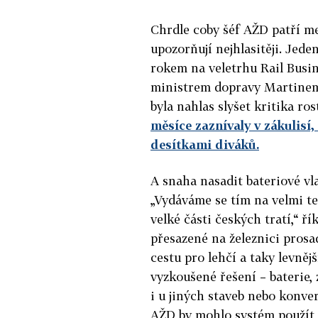
Chrdle coby šéf AŽD patří me
upozorňují nejhlasitěji. Jed
rokem na veletrhu Rail Busin
ministrem dopravy Martinem
byla nahlas slyšet kritika ro
měsíce zaznívaly v zákulisí
desítkami diváků.
A snaha nasadit bateriové vla
„Vydáváme se tím na velmi te
velké části českých tratí,“ ř
přesazené na železnici prosad
cestu pro lehčí a taky levněj
vyzkoušené řešení – baterie, 
i u jiných staveb nebo konver
AŽD by mohlo systém použít 