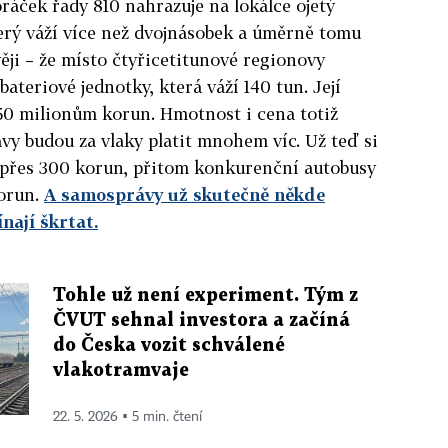
ráček řady 810 nahrazuje na lokálce ojetý
erý váží více než dvojnásobek a úměrně tomu
ěji – že místo čtyřicetitunové regionovy
bateriové jednotky, která váží
140
tun. Její
150 milionům korun.
Hmotnost i cena totiž
y budou za vlaky platit mnohem víc. Už teď si
y přes 300 korun, přitom konkurenční autobusy
korun.
A samosprávy už skutečně někde
ínají škrtat.
Tohle už není experiment. Tým z
ČVUT sehnal investora a začíná
do Česka vozit schválené
vlakotramvaje
22. 5. 2026 ▪ 5 min. čtení