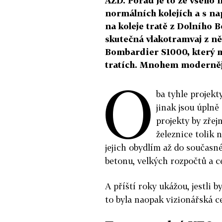
AŽD. Pořád je to ze všeho 
normálních kolejích a s na
na koleje tratě z Dolního 
skutečná vlakotramvaj z n
Bombardier S1000, který 
tratích. Mnohem moderněj
O
ba tyhle projekt
jinak jsou úplně 
projekty by zře
železnice tolik
jejich obydlím až do současn
betonu, velkých rozpočtů a c
A příští roky ukážou, jestli b
to byla naopak vizionářská ce