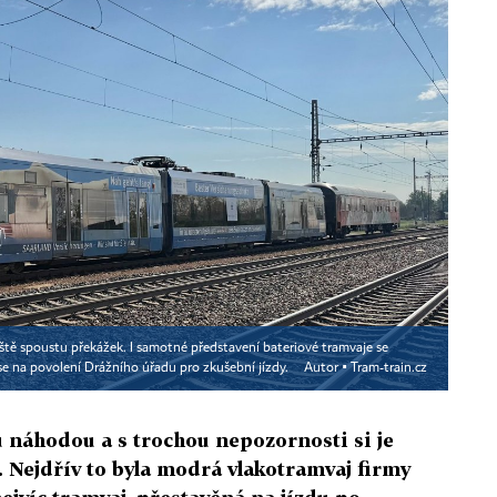
ště spoustu překážek. I samotné představení bateriové tramvaje se
se na povolení Drážního úřadu pro zkušební jízdy.
Autor ▪
Tram-train.cz
u náhodou a s trochou nepozornosti si je
 Nejdřív to byla modrá vlakotramvaj firmy