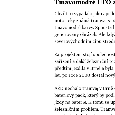
Tmavomodré UFO z
Chvíli to vypadalo jako apríl
notoricky známá tramvaj s p
tmavomodré barvy. Spousta li
generovaný obrázek. Ale když
severovýchodním cípu střední
Za projektem stojí společnos
zařízení a další železniční t
předtím jezdila v Brně a byl
let, po roce 2000 dostal nov
AŽD nechalo tramvaj v Brně o
bateriový pack, který by pod
jízdy na baterie. K tomu se 
železničním profilem. Tramvaj