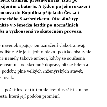
nejvíc tramvaj, přestavěná na jízdu po
pájením z baterie. A týden po jejím usazení
Bousova do Kopidlna přijela do Česka i
ěmeckého Saarbrückenu. Oficiálně typ
může v Německu jezdit po normálních
ší a vyzkoušená ve skutečném provozu.
y navenek spojuje jen označení vlakotramvaj,
odlišné. Ale je tu jedno hlavní pojítko: oba tyhle
jmě neměly takové ambice, kdyby se současná
 neposunula od skromné dopravy blízké lidem a
é podoby, plné velkých inženýrských staveb,
enovek.
yla pošetilost chtít tenhle trend zvrátit – nebo
sta, která její podobu promění.