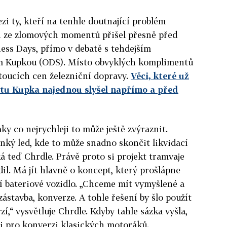
zi ty, kteří na tenhle doutnající problém
en ze zlomových momentů přišel přesně před
ess Days, přímo v debatě s tehdejším
 Kupkou (ODS). Místo obvyklých komplimentů
stoucích cen železniční dopravy.
Věci, které už
, tu Kupka najednou slyšel napřímo a před
ky co nejrychleji to může ještě zvýraznit.
nký led, kde to může snadno skončit likvidací
íká teď Chrdle. Právě proto si projekt tramvaje
il. Má jít hlavně o koncept, který prošlápne
ší bateriové vozidlo. „Chceme mít vymyšlené a
zástavba, konverze. A tohle řešení by šlo použít
zí,“ vysvětluje Chrdle. Kdyby tahle sázka vyšla,
i pro konverzi klasických motoráků.