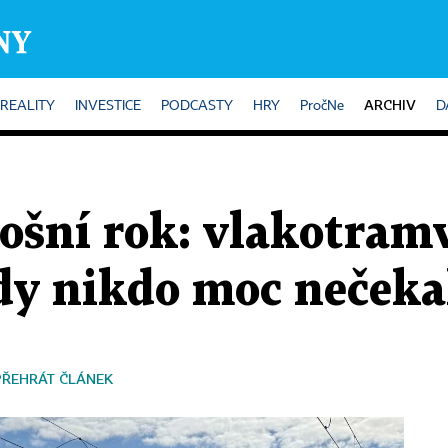
ARCHIV
REALITY
INVESTICE
PODCASTY
HRY
PročNe
D
tošní rok: vlakotramv
ady nikdo moc nečeka
PŘEHRÁT ČLÁNEK