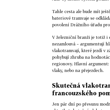
Tahle cesta ale bude mít ješ
bateriové tramvaje se odklád
povolení Drážního úřadu pro 
V železniční branži je totiž 
nezamlouvá – argumentují hla
vlakotramvají, které jezdí v 
pohybují zhruba na hodnotách
regionovy. Hlavní argument: v
vlaky, nebo na přejezdech.
Skutečná vlakotram
francouzského pom
Jen pár dní po přesunu modré