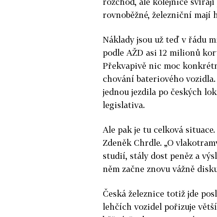
rozchod, ale kolejnice svíraj
rovnoběžné, železniční mají 
Náklady jsou už teď v řádu m
podle AŽD asi 12 milionů koru
Překvapivě nic moc konkrétn
chování bateriového vozidla.
jednou jezdila po českých lo
legislativa.
Ale pak je tu celková situace.
Zdeněk Chrdle. „O vlakotramv
studií, stály dost peněz a vý
něm začne znovu vážně disku
Česká železnice totiž jde p
lehčích vozidel pořizuje větš