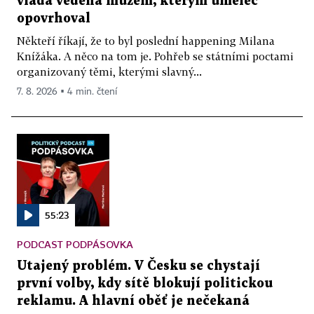
vláda vedená mužem, kterým umělec
opovrhoval
Někteří říkají, že to byl poslední happening Milana
Knížáka. A něco na tom je. Pohřeb se státními poctami
organizovaný těmi, kterými slavný...
7. 8. 2026 ▪ 4 min. čtení
55:23
PODCAST PODPÁSOVKA
Utajený problém. V Česku se chystají
první volby, kdy sítě blokují politickou
reklamu. A hlavní oběť je nečekaná