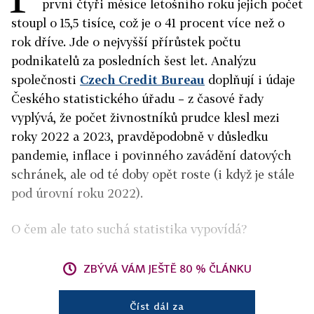
první čtyři měsíce letošního roku jejich počet
stoupl o 15,5 tisíce, což je o 41 procent více než o
rok dříve. Jde o nejvyšší přírůstek počtu
podnikatelů za posledních šest let. Analýzu
společnosti
Czech Credit Bureau
doplňují i údaje
Českého statistického úřadu – z časové řady
vyplývá, že počet živnostníků prudce klesl mezi
roky 2022 a 2023, pravděpodobně v důsledku
pandemie, inflace i povinného zavádění datových
schránek, ale od té doby opět roste (i když je stále
pod úrovní roku 2022).
O čem ale tato suchá statistika vypovídá?
ZBÝVÁ VÁM JEŠTĚ 80 % ČLÁNKU
Číst dál za