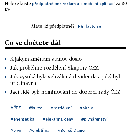
Nebo zkuste
za 80
předplatné bez reklam a s mobilní aplikací
Kč.
Máte již předplatné?
Přihlaste se
Co se dočtete dál
K jakým změnám stanov došlo.
Jak proběhne rozdělení Skupiny ČEZ.
Jak vysoká byla schválená dividenda a jaký byl
protinávrh.
Jací lidé byli nominováni do dozorčí rady ČEZ.
#ČEZ
#burza
#rozdělení
#akcie
#energetika
#elektřina ceny
#plynárenství
#plyn
#elektřina
#Beneš Daniel