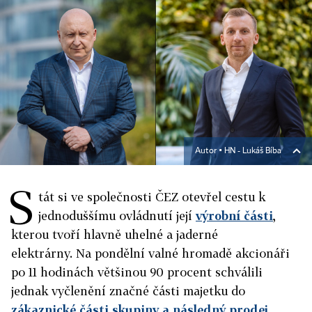
Autor ▪
HN - Lukáš Bíba
S
tát si ve společnosti ČEZ otevřel cestu k
jednoduššímu ovládnutí její
výrobní části
,
kterou tvoří hlavně uhelné a jaderné
elektrárny. Na pondělní valné hromadě akcionáři
po 11 hodinách většinou 90 procent schválili
jednak vyčlenění značné části majetku do
zákaznické části skupiny a následný prodej