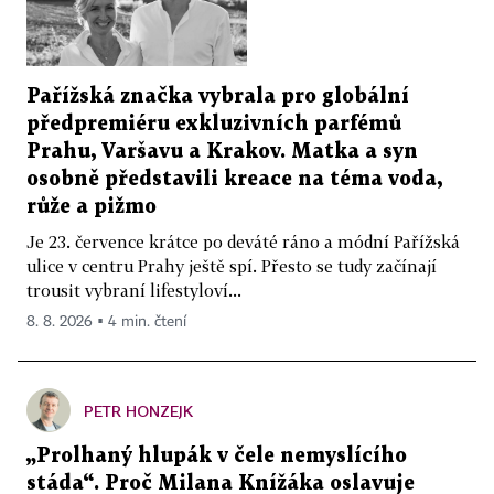
Pařížská značka vybrala pro globální
předpremiéru exkluzivních parfémů
Prahu, Varšavu a Krakov. Matka a syn
osobně představili kreace na téma voda,
růže a pižmo
Je 23. července krátce po deváté ráno a módní Pařížská
ulice v centru Prahy ještě spí. Přesto se tudy začínají
trousit vybraní lifestyloví...
8. 8. 2026 ▪ 4 min. čtení
PETR HONZEJK
„Prolhaný hlupák v čele nemyslícího
stáda“. Proč Milana Knížáka oslavuje