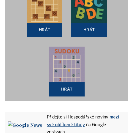
HRÁT
HRÁT
HRÁT
mezi
Přidejte si Hospodářské noviny
své oblíbené tituly
na Google
zprávách.