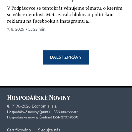
V Podpásovce se tentokrát věnujeme tématu, o kterém
se vůbec nemluví. Meta začala blokovat politickou
reklamu na Facebooku a Instagramu a...
7. 8. 2026 ▪ 55:23 min.
DALŠÍ ZPRÁVY
©
1996-2026
Economia, a.s.
Hospodářské noviny (print) ISSN 0862-9587
Hospodářské noviny (online) ISSN 2787-950X
Certifikováno
Sledujte nás