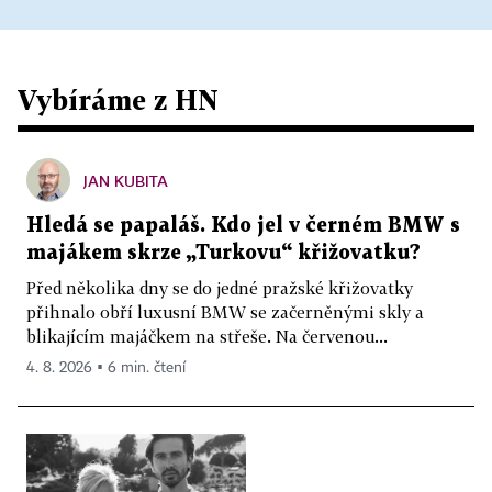
Vybíráme z HN
JAN KUBITA
Hledá se papaláš. Kdo jel v černém BMW s
majákem skrze „Turkovu“ křižovatku?
Před několika dny se do jedné pražské křižovatky
přihnalo obří luxusní BMW se začerněnými skly a
blikajícím majáčkem na střeše. Na červenou...
4. 8. 2026 ▪ 6 min. čtení