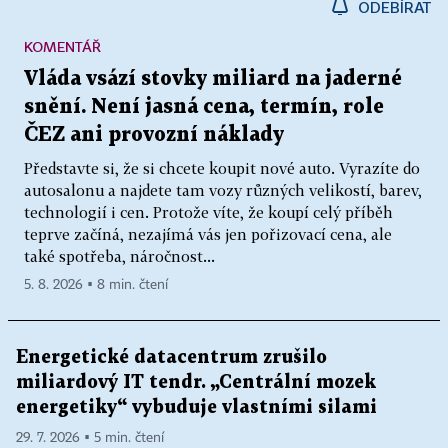
ODEBÍRAT
KOMENTÁŘ
Vláda vsází stovky miliard na jaderné
snění. Není jasná cena, termín, role
ČEZ ani provozní náklady
Představte si, že si chcete koupit nové auto. Vyrazíte do
autosalonu a najdete tam vozy různých velikostí, barev,
technologií i cen. Protože víte, že koupí celý příběh
teprve začíná, nezajímá vás jen pořizovací cena, ale
také spotřeba, náročnost...
5. 8. 2026 ▪ 8 min. čtení
Energetické datacentrum zrušilo
miliardový IT tendr. „Centrální mozek
energetiky“ vybuduje vlastními silami
29. 7. 2026 ▪ 5 min. čtení