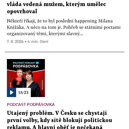
vláda vedená mužem, kterým umělec
opovrhoval
Někteří říkají, že to byl poslední happening Milana
Knížáka. A něco na tom je. Pohřeb se státními poctami
organizovaný těmi, kterými slavný...
7. 8. 2026 ▪ 4 min. čtení
55:23
PODCAST PODPÁSOVKA
Utajený problém. V Česku se chystají
první volby, kdy sítě blokují politickou
reklamu. A hlavní oběť je nečekaná