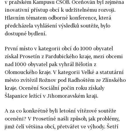
v pražském Kampusu ČSOB. Oceňován byl zejména
inovativní přístup obcí k udržitelnému rozvoji.
Hlavním tématem odborné konference, která
předcházela vyhlášení výsledků soutěže, bylo
dostupné bydlení.
První místo v kategorii obcí do 1000 obyvatel
získal Prosetín z Pardubického kraje, mezi obcemi
nad 1000 obyvatel pak vyhrál Bělotín z
Olomouckého kraje. V kategorii Velké a statutární
město zvítězil Rožnov pod Radhoštěm ze Zlínského
kraje. Ocenění Sociální počin roku získaly
Šlapanice ležící v Jihomoravském kraji.
A za co konkrétně byli letošní vítězové soutěže
oceněni? V Prosetíně našli způsob, jak problémy,
jimž čelí většina obcí, přetvářet ve výhody. Šetří