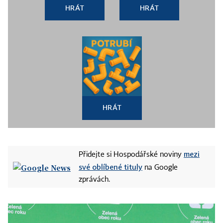
HRÁT
HRÁT
HRÁT
mezi
Přidejte si Hospodářské noviny
své oblíbené tituly
na Google
zprávách.