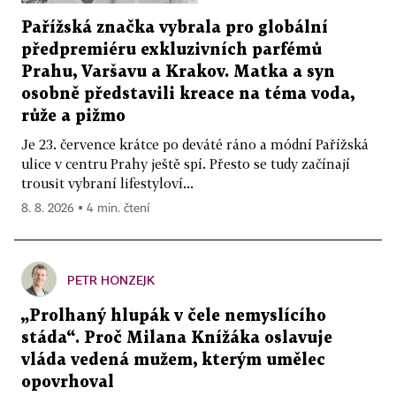
Pařížská značka vybrala pro globální
předpremiéru exkluzivních parfémů
Prahu, Varšavu a Krakov. Matka a syn
osobně představili kreace na téma voda,
růže a pižmo
Je 23. července krátce po deváté ráno a módní Pařížská
ulice v centru Prahy ještě spí. Přesto se tudy začínají
trousit vybraní lifestyloví...
8. 8. 2026 ▪ 4 min. čtení
PETR HONZEJK
„Prolhaný hlupák v čele nemyslícího
stáda“. Proč Milana Knížáka oslavuje
vláda vedená mužem, kterým umělec
opovrhoval