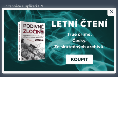
Stáhněte si aplikaci HN
×
Kontakty
Ochrana osobních údajů
Tiráž redakce HN
Prohlášení o cookies
Economia
Nastavení soukromí
Kariéra v HN
Všeobecné smluvní podmínky
Ceník inzerce
Koupit / darovat předplatné
Eventy
Newslettery
RSS kanály