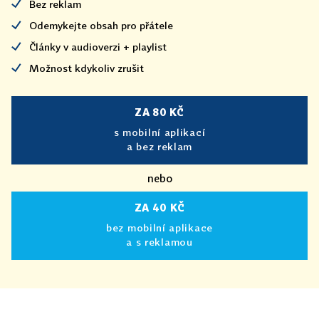
Bez reklam
Odemykejte obsah pro přátele
Články v audioverzi + playlist
Možnost kdykoliv zrušit
ZA 80 KČ
s mobilní aplikací
a bez reklam
nebo
ZA 40 KČ
bez mobilní aplikace
a s reklamou