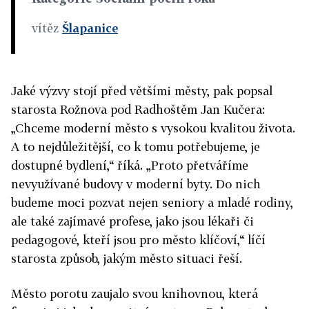
vítěz
Šlapanice
Jaké výzvy stojí před většími městy, pak popsal
starosta Rožnova pod Radhoštěm Jan Kučera:
„Chceme moderní město s vysokou kvalitou života.
A to nejdůležitější, co k tomu potřebujeme, je
dostupné bydlení,“ říká. „Proto přetváříme
nevyužívané budovy v moderní byty. Do nich
budeme moci pozvat nejen seniory a mladé rodiny,
ale také zajímavé profese, jako jsou lékaři či
pedagogové, kteří jsou pro město klíčoví,“ líčí
starosta způsob, jakým město situaci řeší.
Město porotu zaujalo svou knihovnou, která