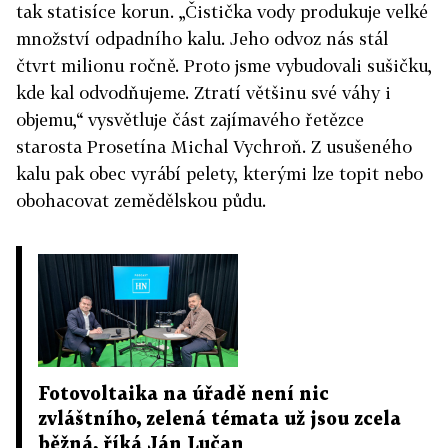
tak statisíce korun. „Čistička vody produkuje velké
množství odpadního kalu. Jeho odvoz nás stál
čtvrt milionu ročně. Proto jsme vybudovali sušičku,
kde kal odvodňujeme. Ztratí většinu své váhy i
objemu,“ vysvětluje část zajímavého řetězce
starosta Prosetína Michal Vychroň. Z usušeného
kalu pak obec vyrábí pelety, kterými lze topit nebo
obohacovat zemědělskou půdu.
Fotovoltaika na úřadě není nic
zvláštního, zelená témata už jsou zcela
běžná, říká Ján Lučan