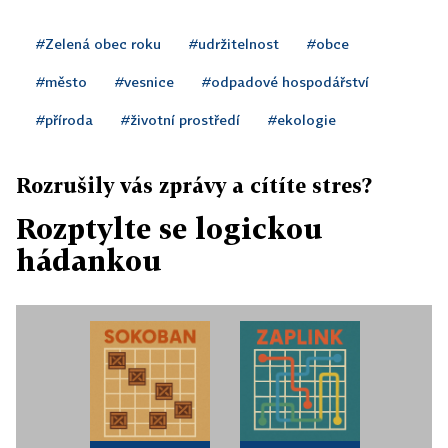
#Zelená obec roku
#udržitelnost
#obce
#město
#vesnice
#odpadové hospodářství
#příroda
#životní prostředí
#ekologie
Rozrušily vás zprávy a cítíte stres?
Rozptylte se logickou
hádankou