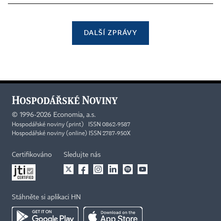
DALŠÍ ZPRÁVY
©
1996-2026
Economia, a.s.
Hospodářské noviny (print) ISSN 0862-9587
Hospodářské noviny (online) ISSN 2787-950X
Certifikováno
Sledujte nás
Stáhněte si aplikaci HN