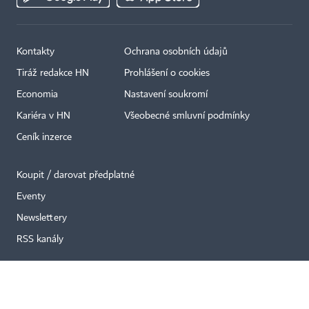
Kontakty
Ochrana osobních údajů
Tiráž redakce HN
Prohlášení o cookies
Economia
Nastavení soukromí
×
Kariéra v HN
Všeobecné smluvní podmínky
Ceník inzerce
Koupit / darovat předplatné
Eventy
Newslettery
RSS kanály
Autorská práva vykonává vydavatel. Bez písemného svolení vydavatele je
zakázáno jakékoli užití částí nebo celku díla, zejména rozmnožování a šíření