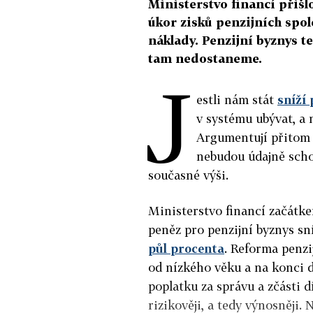
Ministerstvo financí přiš
úkor zisků penzijních spol
náklady. Penzijní byznys t
tam nedostaneme.
J
estli nám stát
sníží 
v systému ubývat, a n
Argumentují přitom 
nebudou údajně scho
současné výši.
Ministerstvo financí začátke
peněz pro penzijní byznys sn
půl procenta
. Reforma penzi
od nízkého věku a na konci d
poplatku za správu a zčásti 
rizikověji, a tedy výnosněji.