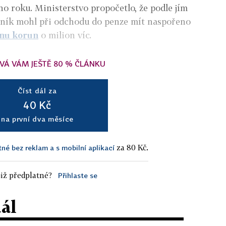
ího roku. Ministerstvo propočetlo, že podle jím
tník mohl při odchodu do penze mít naspořeno
onu korun
o milion víc.
VÁ VÁM JEŠTĚ 80 % ČLÁNKU
Číst dál za
40 Kč
na první dva měsíce
za 80 Kč.
tné bez reklam a s mobilní aplikací
iž předplatné?
Přihlaste se
dál