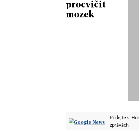
procvičit
mozek
Přidejte si H
zprávách.