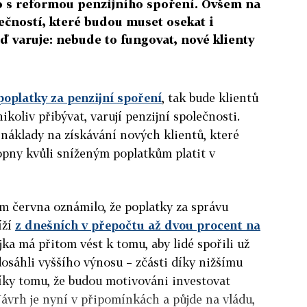
lo s reformou penzijního spoření. Ovšem na
ečností, které budou muset osekat i
eď varuje: nebude to fungovat, nové klienty
poplatky za penzijní spoření
, tak bude klientů
ikoliv přibývat, varují penzijní společnosti.
náklady na získávání nových klientů, které
pny kvůli sníženým poplatkům platit v
m června oznámilo, že poplatky za správu
íží
z dnešních v přepočtu až dvou procent na
jka má přitom vést k tomu, aby lidé spořili už
osáhli vyššího výnosu – zčásti díky nižšímu
díky tomu, že budou motivováni investovat
 Návrh je nyní v připomínkách a půjde na vládu,