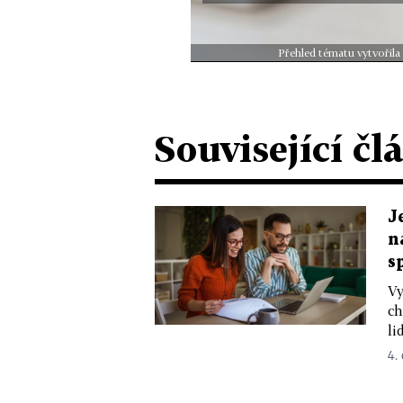
Přehled tématu vytvořila
Související čl
J
n
s
Vy
ch
li
4.