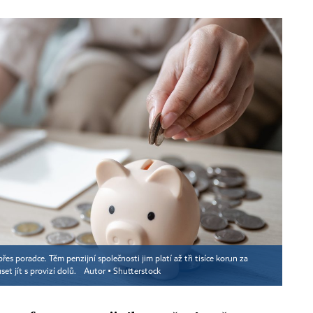
řes poradce. Těm penzijní společnosti jim platí až tři tisíce korun za
et jít s provizí dolů.
Autor ▪
Shutterstock