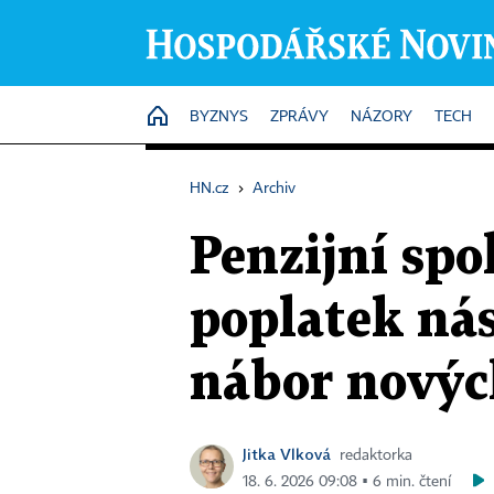
HOME
BYZNYS
ZPRÁVY
NÁZORY
TECH
HN.cz
›
Archiv
Penzijní spo
poplatek nás
nábor novýc
Jitka Vlková
redaktorka
18. 6. 2026 09:08 ▪ 6 min. čtení