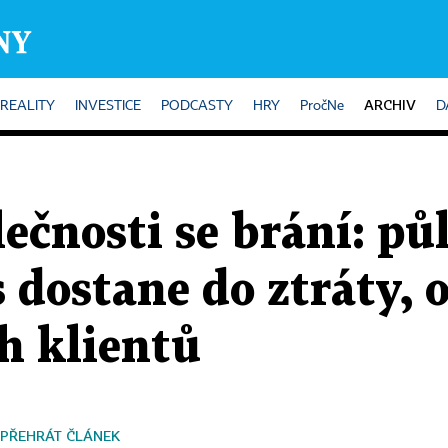
ARCHIV
REALITY
INVESTICE
PODCASTY
HRY
PročNe
D
lečnosti se brání: pů
 dostane do ztráty, 
h klientů
PŘEHRÁT ČLÁNEK