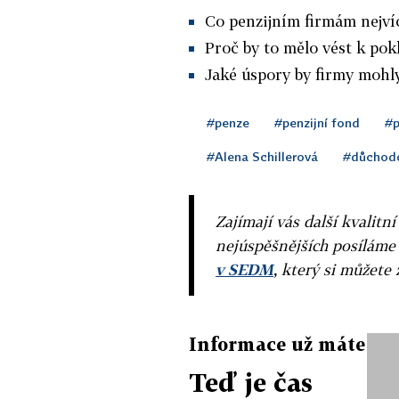
Co penzijním firmám nejvíc
Proč by to mělo vést k pokl
Jaké úspory by firmy mohly
#penze
#penzijní fond
#p
#Alena Schillerová
#důchod
Zajímají vás další kvalit
nejúspěšnějších posíláme
v SEDM
, který si můžete 
Informace už máte
Teď je čas