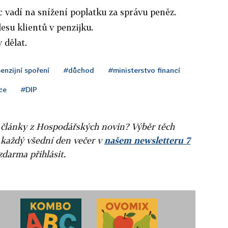
 vadí na snížení poplatku za správu peněz.
esu klientů v penzijku.
 dělat.
enzijní spoření
#důchod
#ministerstvo financí
ce
#DIP
ní články z Hospodářských novin? Výběr těch
 každý všední den večer v
našem newsletteru 7
zdarma přihlásit.