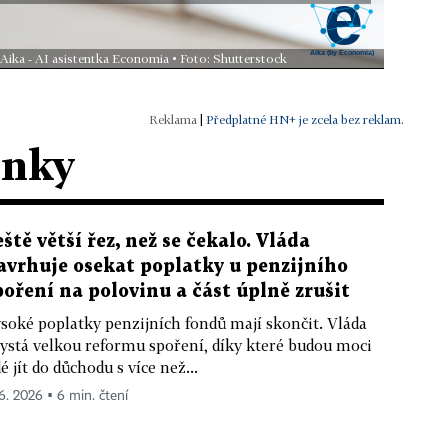
 Aika - AI asistentka Economia • Foto: Shutterstock
|
Předplatné HN+ je zcela bez reklam.
ánky
eště větší řez, než se čekalo. Vláda
avrhuje osekat poplatky u penzijního
poření na polovinu a část úplně zrušit
soké poplatky penzijních fondů mají skončit. Vláda
ystá velkou reformu spoření, díky které budou moci
dé jít do důchodu s více než...
 6. 2026 ▪ 6 min. čtení