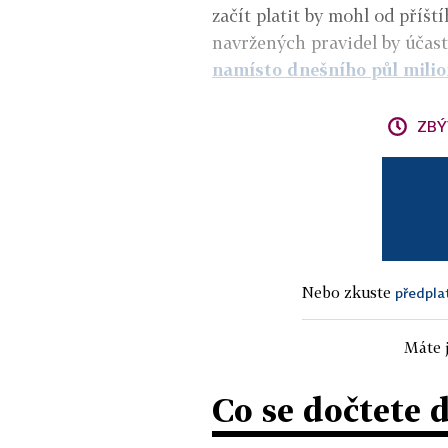
začít platit by mohl od příšt
navržených pravidel by účas
namísto dnešního půl mili
ZBÝ
Nebo zkuste
předpla
Máte j
Co se dočtete 