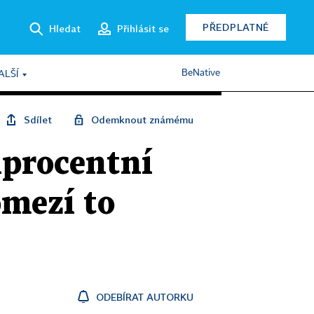
PŘEDPLATNÉ
Hledat
Přihlásit se
BeNative
ALŠÍ
Sdílet
Odemknout známému
lprocentní
omezí to
ODEBÍRAT AUTORKU