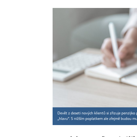
Devět z deseti nových klientů si zřizuje penzijko p
„hlavu“. S nižším poplatkem ale zřejmě budou mus