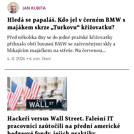
JAN KUBITA
Hledá se papaláš. Kdo jel v černém BMW s
majákem skrze „Turkovu“ křižovatku?
Před několika dny se do jedné pražské křižovatky
přihnalo obří luxusní BMW se začerněnými skly a
blikajícím majáčkem na střeše. Na červenou...
4. 8. 2026 ▪ 6 min. čtení
Hackeři versus Wall Street. Falešní IT
pracovníci zaútočili na přední americké
hedgeové fondy, jejich praktiky