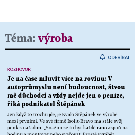
Téma:
výroba
ODEBÍRAT
ROZHOVOR
Je na čase mluvit více na rovinu: V
autoprůmyslu není budoucnost, štvou
mě důchodci a vždy nejde jen o peníze,
říká podnikatel Štěpánek
Jen když to trochu jde, je Kvido Štěpánek ve výrobě
mezi prvními. Ve své firmě Isolit-Bravo má stále svůj
ponk s nářadím. „Snažím se tu být každé ráno aspoň na
hodinu a montovat nebo svařovat. Prostě vyrábět.