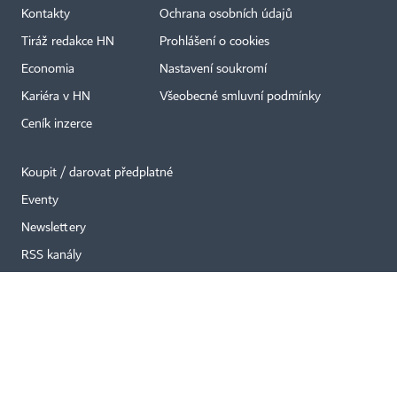
Kontakty
Ochrana osobních údajů
Tiráž redakce HN
Prohlášení o cookies
×
Economia
Nastavení soukromí
Kariéra v HN
Všeobecné smluvní podmínky
Ceník inzerce
Koupit / darovat předplatné
Eventy
Newslettery
RSS kanály
Autorská práva vykonává vydavatel. Bez písemného svolení vydavatele je
zakázáno jakékoli užití částí nebo celku díla, zejména rozmnožování a šíření
jakýmkoli způsobem, mechanickým nebo elektronickým, v českém nebo
jiném jazyce. Bez souhlasu vydavatele je zakázáno též rozmnožování
obsahu pro účely automatizované analýzy textů nebo dat