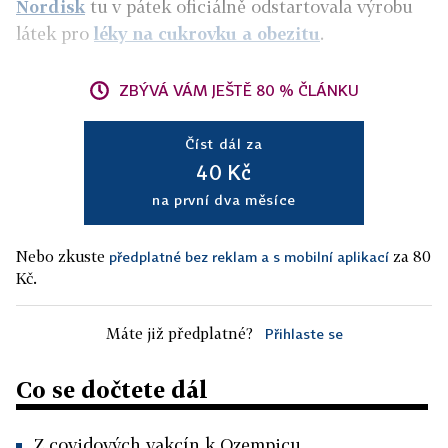
Nordisk
tu v pátek oficiálně odstartovala výrobu
látek pro
léky na cukrovku a obezitu
.
ZBÝVÁ VÁM JEŠTĚ 80 % ČLÁNKU
Číst dál za
40 Kč
na první dva měsíce
Nebo zkuste
za 80
předplatné bez reklam a s mobilní aplikací
Kč.
Máte již předplatné?
Přihlaste se
Co se dočtete dál
Z covidových vakcín k Ozempicu.