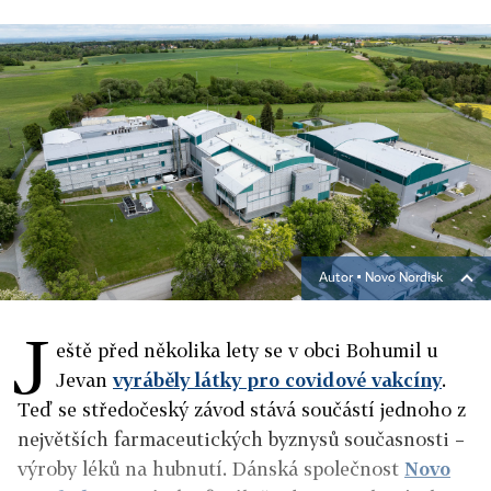
Autor ▪
Novo Nordisk
J
eště před několika lety se v obci Bohumil u
Jevan
vyráběly látky pro covidové vakcíny
.
Teď se středočeský závod stává součástí jednoho z
největších farmaceutických byznysů současnosti –
výroby léků na hubnutí. Dánská společnost
Novo