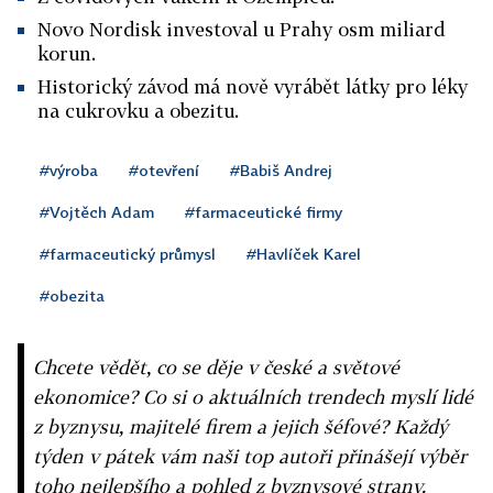
Novo Nordisk investoval u Prahy osm miliard
korun.
Historický závod má nově vyrábět látky pro léky
na cukrovku a obezitu.
#výroba
#otevření
#Babiš Andrej
#Vojtěch Adam
#farmaceutické firmy
#farmaceutický průmysl
#Havlíček Karel
#obezita
Chcete vědět, co se děje v české a světové
ekonomice? Co si o aktuálních trendech myslí lidé
z byznysu, majitelé firem a jejich šéfové? Každý
týden v pátek vám naši top autoři přinášejí výběr
toho nejlepšího a pohled z byznysové strany.