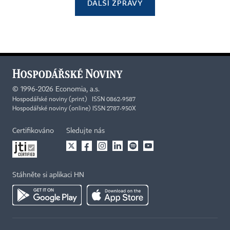
DALŠÍ ZPRÁVY
©
1996-2026
Economia, a.s.
Hospodářské noviny (print) ISSN 0862-9587
Hospodářské noviny (online) ISSN 2787-950X
Certifikováno
Sledujte nás
Stáhněte si aplikaci HN