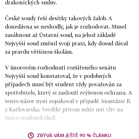
drakonických smluv.
České soudy řeší desítky takových žalob. A
donedávna se neshodly, jak je rozhodovat. Musel
zasáhnout až Ústavní soud, na jehož základě
Nejvyšší soud změnil svoji praxi, kdy dosud dával
za pravdu většinou školám.
V únorovém rozhodnutí rozšířeného senátu
Nejvyšší soud konstatoval, že v podobných
případech musí být student vždy považován za
spotřebitele, který si zaslouží zvýšenou ochranu. A
tento názor nyní zopakoval v případě Anastázie B.
z Karlovarska. Verdikt přitom může mít vliv na
tisíce studentů škol.
ZBÝVÁ VÁM JEŠTĚ 90 % ČLÁNKU