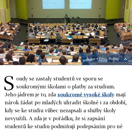
Autor ▪
Zdroj: Pixbay
S
oudy se zastaly studentů ve sporu se
soukromými školami o platby za studium.
Jeho jádrem je to, zda
soukromé vysoké školy
mají
nárok žádat po mladých uhradit školné i za období,
kdy se ke studiu vůbec nezapsali a služby školy
nevyužili. A zda je v pořádku, že si zapsání
studentů ke studiu podmiňují podepsáním pro ně