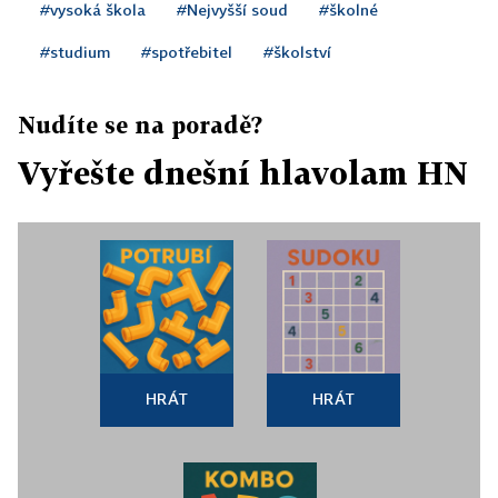
#vysoká škola
#Nejvyšší soud
#školné
#studium
#spotřebitel
#školství
Nudíte se na poradě?
Vyřešte dnešní hlavolam HN
HRÁT
HRÁT