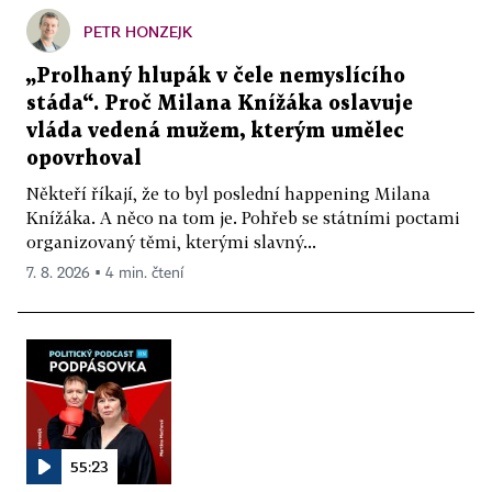
PETR HONZEJK
„Prolhaný hlupák v čele nemyslícího
stáda“. Proč Milana Knížáka oslavuje
vláda vedená mužem, kterým umělec
opovrhoval
Někteří říkají, že to byl poslední happening Milana
Knížáka. A něco na tom je. Pohřeb se státními poctami
organizovaný těmi, kterými slavný...
7. 8. 2026 ▪ 4 min. čtení
55:23