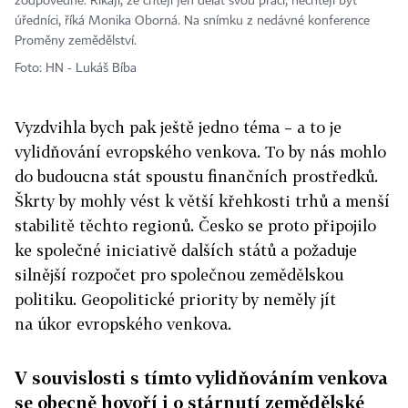
zodpovědně. Říkají, že chtějí jen dělat svou práci, nechtějí být
úředníci, říká Monika Oborná. Na snímku z nedávné konference
Proměny zemědělství.
Foto: HN - Lukáš Bíba
Vyzdvihla bych pak ještě jedno téma – a to je
vylidňování evropského venkova. To by nás mohlo
do budoucna stát spoustu finančních prostředků.
Škrty by mohly vést k větší křehkosti trhů a menší
stabilitě těchto regionů. Česko se proto připojilo
ke společné iniciativě dalších států a požaduje
silnější rozpočet pro společnou zemědělskou
politiku. Geopolitické priority by neměly jít
na úkor evropského venkova.
V souvislosti s tímto vylidňováním venkova
se obecně hovoří i o stárnutí zemědělské