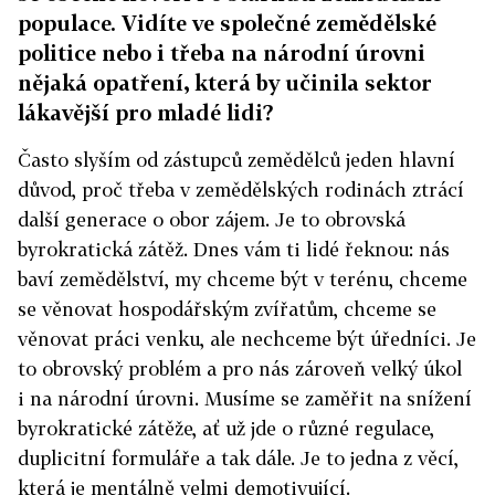
populace. Vidíte ve společné zemědělské
politice nebo i třeba na národní úrovni
nějaká opatření, která by učinila sektor
lákavější pro mladé lidi?
Často slyším od zástupců zemědělců jeden hlavní
důvod, proč třeba v zemědělských rodinách ztrácí
další generace o obor zájem. Je to obrovská
byrokratická zátěž. Dnes vám ti lidé řeknou: nás
baví zemědělství, my chceme být v terénu, chceme
se věnovat hospodářským zvířatům, chceme se
věnovat práci venku, ale nechceme být úředníci. Je
to obrovský problém a pro nás zároveň velký úkol
i na národní úrovni. Musíme se zaměřit na snížení
byrokratické zátěže, ať už jde o různé regulace,
duplicitní formuláře a tak dále. Je to jedna z věcí,
která je mentálně velmi demotivující.