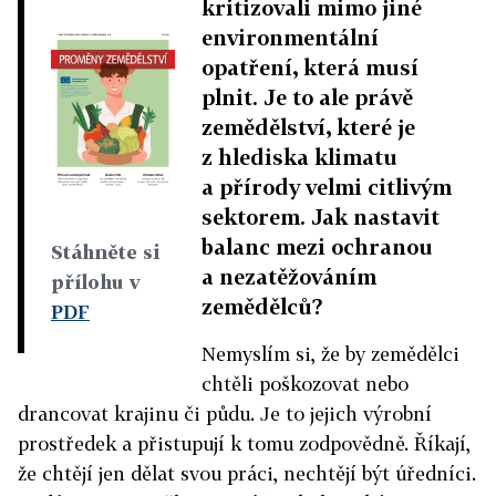
kritizovali mimo jiné
environmentální
opatření, která musí
plnit. Je to ale právě
zemědělství, které je
z hlediska klimatu
a přírody velmi citlivým
sektorem. Jak nastavit
balanc mezi ochranou
Stáhněte si
a nezatěžováním
přílohu v
zemědělců?
PDF
Nemyslím si, že by zemědělci
chtěli poškozovat nebo
drancovat krajinu či půdu. Je to jejich výrobní
prostředek a přistupují k tomu zodpovědně. Říkají,
že chtějí jen dělat svou práci, nechtějí být úředníci.