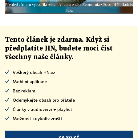
Přehled tématu vytvořila Aika - AI asistentka Economia • Foto: HN - Lukáš
Bíba
Tento článek
je
zdarma. Když si
předplatíte HN, budete moci číst
všechny naše články
.
Veškerý obsah HN.cz
Mobilní aplikace
Bez reklam
Odemykejte obsah pro přátele
Články v audioverzi + playlist
Možnost kdykoliv zrušit
ZA 80 KČ