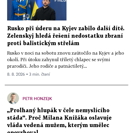
Rusko při úderu na Kyjev zabilo další dítě.
Zelenskyj hledá řešení nedostatku zbraní
proti balistickým střelám
Rusko v noci na sobotu znovu zaútočilo na Kyjev a jeho
okolí. Při útoku zahynul tříletý chlapec se svými
prarodiči. Jeho rodiče a patnáctiletý...
8. 8. 2026 ▪ 3 min. čtení
PETR HONZEJK
„Prolhaný hlupák v čele nemyslícího
stáda“. Proč Milana Knížáka oslavuje
vláda vedená mužem, kterým umělec
opovrhoval