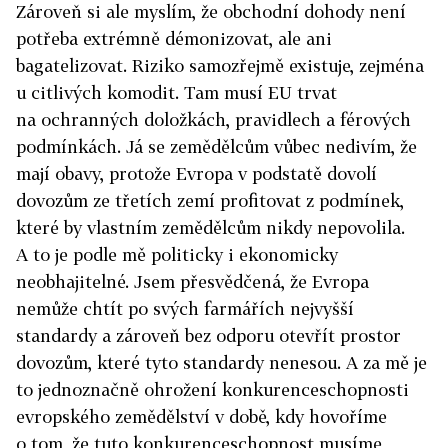
Zároveň si ale myslím, že obchodní dohody není
potřeba extrémně démonizovat, ale ani
bagatelizovat. Riziko samozřejmě existuje, zejména
u citlivých komodit. Tam musí EU trvat
na ochranných doložkách, pravidlech a férových
podmínkách. Já se zemědělcům vůbec nedivím, že
mají obavy, protože Evropa v podstatě dovolí
dovozům ze třetích zemí profitovat z podmínek,
které by vlastním zemědělcům nikdy nepovolila.
A to je podle mě politicky i ekonomicky
neobhajitelné. Jsem přesvědčená, že Evropa
nemůže chtít po svých farmářích nejvyšší
standardy a zároveň bez odporu otevřít prostor
dovozům, které tyto standardy nenesou. A za mě je
to jednoznačně ohrožení konkurenceschopnosti
evropského zemědělství v době, kdy hovoříme
o tom, že tuto konkurenceschopnost musíme