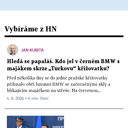
Vybíráme z HN
JAN KUBITA
Hledá se papaláš. Kdo jel v černém BMW s
majákem skrze „Turkovu“ křižovatku?
Před několika dny se do jedné pražské křižovatky
přihnalo obří luxusní BMW se začerněnými skly a
blikajícím majáčkem na střeše. Na červenou...
4. 8. 2026 ▪ 6 min. čtení