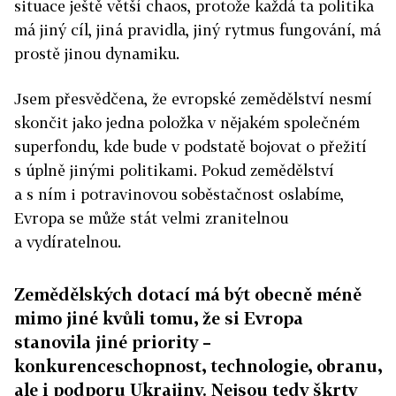
situace ještě větší chaos, protože každá ta politika
má jiný cíl, jiná pravidla, jiný rytmus fungování, má
prostě jinou dynamiku.
Jsem přesvědčena, že evropské zemědělství nesmí
skončit jako jedna položka v nějakém společném
superfondu, kde bude v podstatě bojovat o přežití
s úplně jinými politikami. Pokud zemědělství
a s ním i potravinovou soběstačnost oslabíme,
Evropa se může stát velmi zranitelnou
a vydíratelnou.
Zemědělských dotací má být obecně méně
mimo jiné kvůli tomu, že si Evropa
stanovila jiné priority –
konkurenceschopnost, technologie, obranu,
ale i podporu Ukrajiny. Nejsou tedy škrty