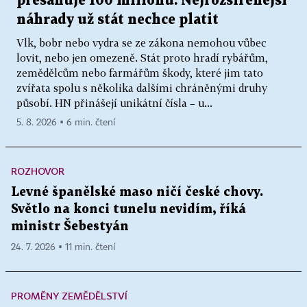
přesahuje 100 milionů. Nejrozšířenější
náhrady už stát nechce platit
Vlk, bobr nebo vydra se ze zákona nemohou vůbec
lovit, nebo jen omezeně. Stát proto hradí rybářům,
zemědělcům nebo farmářům škody, které jim tato
zvířata spolu s několika dalšími chráněnými druhy
působí. HN přinášejí unikátní čísla – u...
5. 8. 2026 ▪ 6 min. čtení
ROZHOVOR
Levné španělské maso ničí české chovy.
Světlo na konci tunelu nevidím, říká
ministr Šebestyán
24. 7. 2026 ▪ 11 min. čtení
PROMĚNY ZEMĚDĚLSTVÍ