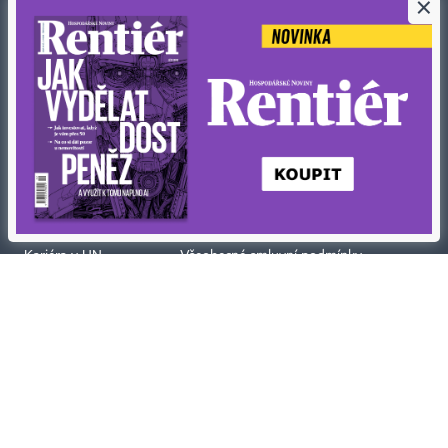
×
Stáhněte si aplikaci HN
Kontakty
Ochrana osobních údajů
Tiráž redakce HN
Prohlášení o cookies
Economia
Nastavení soukromí
Kariéra v HN
Všeobecné smluvní podmínky
Ceník inzerce
Koupit / darovat předplatné
Eventy
Newslettery
RSS kanály