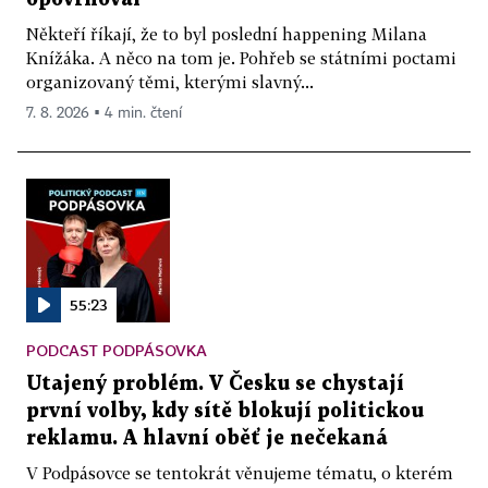
Někteří říkají, že to byl poslední happening Milana
Knížáka. A něco na tom je. Pohřeb se státními poctami
organizovaný těmi, kterými slavný...
7. 8. 2026 ▪ 4 min. čtení
55:23
PODCAST PODPÁSOVKA
Utajený problém. V Česku se chystají
první volby, kdy sítě blokují politickou
reklamu. A hlavní oběť je nečekaná
V Podpásovce se tentokrát věnujeme tématu, o kterém