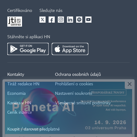
Certifikováno
Sledujte nás
Stáhněte si aplikaci HN
×
Kontakty
Ochrana osobních údajů
Tiráž redakce HN
Prohlášení o cookies
Economia
Nastavení soukromí
Kariéra v HN
Všeobecné smluvní podmínky
Ceník inzerce
Koupit / darovat předplatné