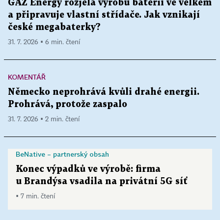
GAZ Energy rozjela výrobu baterií ve velkém
a připravuje vlastní střídače. Jak vznikají
české megabaterky?
31. 7. 2026 ▪ 6 min. čtení
KOMENTÁŘ
Německo neprohrává kvůli drahé energii.
Prohrává, protože zaspalo
31. 7. 2026 ▪ 2 min. čtení
BeNative – partnerský obsah
Konec výpadků ve výrobě: firma
u Brandýsa vsadila na privátní 5G síť
▪ 7 min. čtení