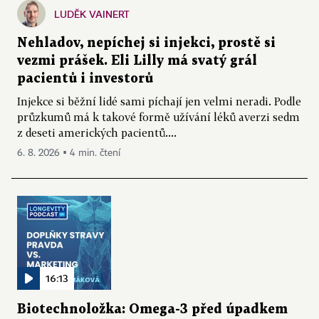
LUDĚK VAINERT
Nehladov, nepíchej si injekci, prostě si
vezmi prášek. Eli Lilly má svatý grál
pacientů i investorů
Injekce si běžní lidé sami píchají jen velmi neradi. Podle
průzkumů má k takové formě užívání léků averzi sedm
z deseti amerických pacientů....
6. 8. 2026 ▪ 4 min. čtení
16:13
Biotechnoložka: Omega-3 před úpadkem