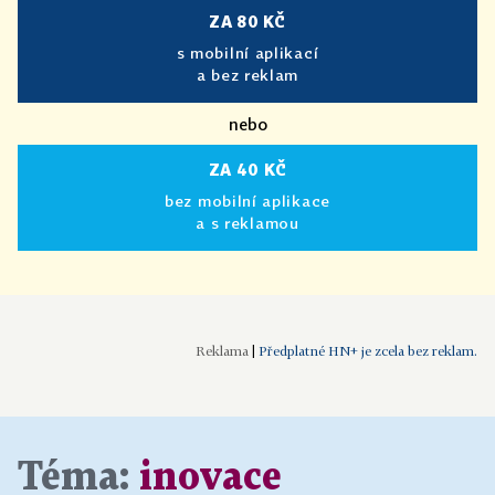
ZA 80 KČ
s mobilní aplikací
a bez reklam
nebo
ZA 40 KČ
bez mobilní aplikace
a s reklamou
|
Předplatné HN+ je zcela bez reklam.
Téma:
inovace