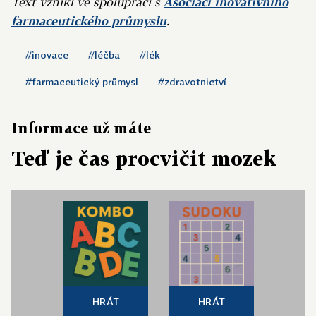
Text vznikl ve spolupráci s
Asociací inovativního
farmaceutického průmyslu
.
#inovace
#léčba
#lék
#farmaceutický průmysl
#zdravotnictví
Informace už máte
Teď je čas procvičit mozek
HRÁT
HRÁT