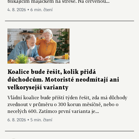
blikajícím majáčkem na střeše. Na červenou...
4. 8. 2026 ▪ 6 min. čtení
Koalice bude řešit, kolik přidá
důchodcům. Motoristé neodmítají ani
velkorysejší varianty
Vládní koalice bude příští týden řešit, zda má důchody
zvednout v průměru o 300 korun měsíčně, nebo o
necelých 600. Zatímco první varianta je...
6. 8. 2026 ▪ 5 min. čtení