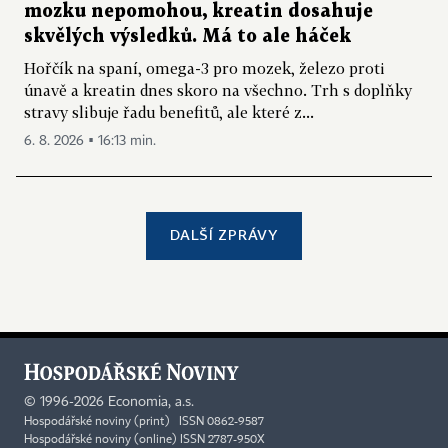
mozku nepomohou, kreatin dosahuje
skvělých výsledků. Má to ale háček
Hořčík na spaní, omega-3 pro mozek, železo proti
únavě a kreatin dnes skoro na všechno. Trh s doplňky
stravy slibuje řadu benefitů, ale které z...
6. 8. 2026 ▪ 16:13 min.
DALŠÍ ZPRÁVY
©
1996-2026
Economia, a.s.
Hospodářské noviny (print) ISSN 0862-9587
Hospodářské noviny (online) ISSN 2787-950X