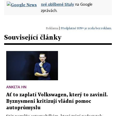
své oblíbené tituly
na Google
zprávách.
|
Předplatné HN+ je zcela bez reklam.
Související články
ANKETA HN
Ať to zaplatí Volkswagen, který to zavinil.
Byznysmeni kritizují vládní pomoc
autoprůmyslu
Stát pomůže automobilkám, které trápí nedostatek