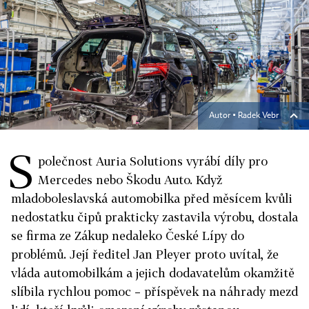
Autor ▪
Radek Vebr
S
polečnost Auria Solutions vyrábí díly pro
Mercedes nebo Škodu Auto. Když
mladoboleslavská automobilka před měsícem kvůli
nedostatku čipů prakticky zastavila výrobu, dostala
se firma ze Zákup nedaleko České Lípy do
problémů. Její ředitel Jan Pleyer proto uvítal, že
vláda automobilkám a jejich dodavatelům okamžitě
slíbila rychlou pomoc – příspěvek na náhrady mezd