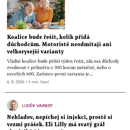
Koalice bude řešit, kolik přidá
důchodcům. Motoristé neodmítají ani
velkorysejší varianty
Vládní koalice bude příští týden řešit, zda má důchody
zvednout v průměru o 300 korun měsíčně, nebo o
necelých 600. Zatímco první varianta je...
6. 8. 2026 ▪ 5 min. čtení
LUDĚK VAINERT
Nehladov, nepíchej si injekci, prostě si
vezmi prášek. Eli Lilly má svatý grál