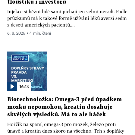
tlouštíků i investorů
Injekce si běžní lidé sami píchají jen velmi neradi. Podle
průzkumů má k takové formě užívání léků averzi sedm
z deseti amerických pacientů....
6. 8. 2026 ▪ 4 min. čtení
16:13
Biotechnoložka: Omega-3 před úpadkem
mozku nepomohou, kreatin dosahuje
skvělých výsledků. Má to ale háček
Hořčík na spaní, omega-3 pro mozek, železo proti
únavě a kreatin dnes skoro na všechno. Trh s doplňky