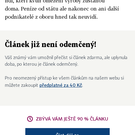
lidí, kteří kvůli omezení výroby zůstanou
doma. Peníze od státu ale nakonec on ani další
podnikatelé z oboru hned tak neuvidí.
Článek již není odemčený!
Váš známý vám umožnil přečíst si článek zdarma, ale uplynula
doba, po kterou je článek odemčený.
Pro neomezený přístup ke všem článkům na našem webu si
předplatné za 40 Kč
můžete zakoupit
.
ZBÝVÁ VÁM JEŠTĚ 90 % ČLÁNKU
Číst dál za