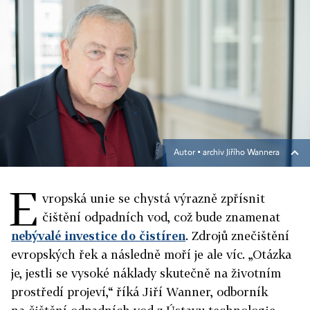
Autor ▪
archiv Jiřího Wannera
E
vropská unie se chystá výrazně zpřísnit
čištění odpadních vod, což bude znamenat
nebývalé investice do čistíren
. Zdrojů znečištění
evropských řek a následně moří je ale víc. „Otázka
je, jestli se vysoké náklady skutečně na životním
prostředí projeví,“ říká Jiří Wanner, odborník