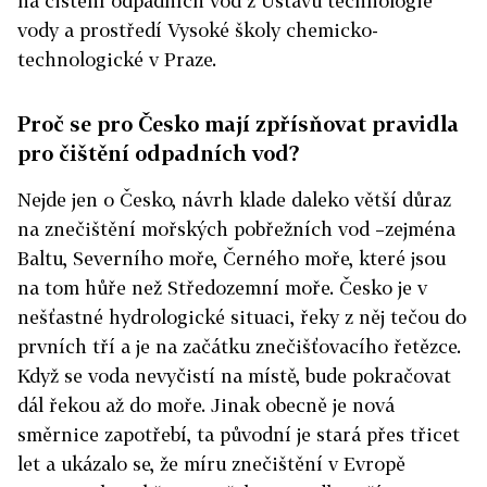
na čištění odpadních vod z
Ústavu technologie
vody a prostředí Vysoké školy chemicko-
technologické v Praze.
Proč se pro Česko mají zpřísňovat pravidla
pro čištění odpadních vod?
Nejde jen o Česko, návrh klade daleko větší důraz
na
znečištění mořských pobřežních vod –
zejména
Baltu, Severního moře, Černého moře, které jsou
na tom hůře než Středozemní moře. Česko je v
nešťastné hydrologické situaci, řeky z něj tečou do
prvních tří a je na začátku znečišťovacího řetězce.
Když se voda nevyčistí na místě, bude pokračovat
dál řekou až do moře.
Jinak obecně je nová
směrnice zapotřebí, ta původní je stará přes třicet
let a ukázalo se, že míru znečištění v Evropě