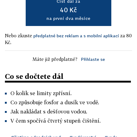
Číst dál za
40 Kč
na první dva měsíce
Nebo zkuste
za 80
předplatné bez reklam a s mobilní aplikací
Kč.
Máte již předplatné?
Přihlaste se
Co se dočtete dál
O kolik se limity zpřísní.
Co způsobuje fosfor a dusík ve vodě.
Jak nakládat s dešťovou vodou.
V čem spočívá čtvrtý stupeň čištění.