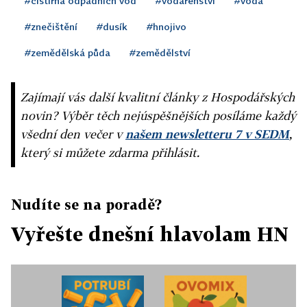
#čistírna odpadních vod
#vodárenství
#voda
#znečištění
#dusík
#hnojivo
#zemědělská půda
#zemědělství
Zajímají vás další kvalitní články z Hospodářských
novin? Výběr těch nejúspěšnějších posíláme každý
všední den večer v
našem newsletteru 7 v SEDM
,
který si můžete zdarma přihlásit.
Nudíte se na poradě?
Vyřešte dnešní hlavolam HN