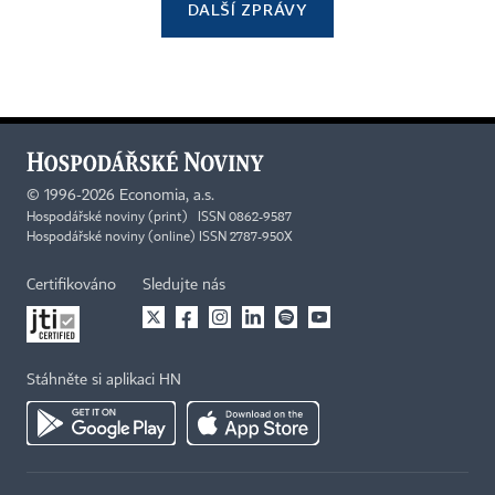
DALŠÍ ZPRÁVY
©
1996-2026
Economia, a.s.
Hospodářské noviny (print) ISSN 0862-9587
Hospodářské noviny (online) ISSN 2787-950X
Certifikováno
Sledujte nás
Stáhněte si aplikaci HN