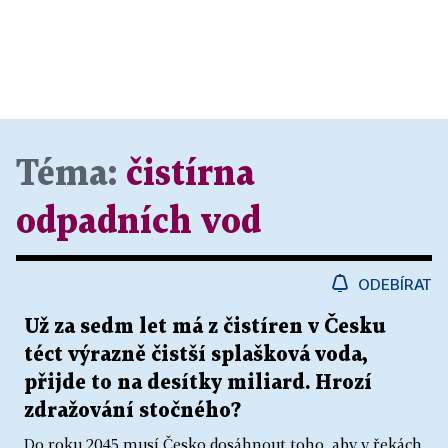
Téma:
čistírna
odpadních vod
ODEBÍRAT
Už za sedm let má z čistíren v Česku
téct výrazně čistší splašková voda,
přijde to na desítky miliard. Hrozí
zdražování stočného?
Do roku 2045 musí Česko dosáhnout toho, aby v řekách