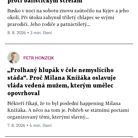
proti balistickým střelám
Rusko v noci na sobotu znovu zaútočilo na Kyjev a jeho
okolí. Při útoku zahynul tříletý chlapec se svými
prarodiči. Jeho rodiče a patnáctiletý...
8. 8. 2026 ▪ 3 min. čtení
PETR HONZEJK
„Prolhaný hlupák v čele nemyslícího
stáda“. Proč Milana Knížáka oslavuje
vláda vedená mužem, kterým umělec
opovrhoval
Někteří říkají, že to byl poslední happening Milana
Knížáka. A něco na tom je. Pohřeb se státními poctami
organizovaný těmi, kterými slavný...
7. 8. 2026 ▪ 4 min. čtení