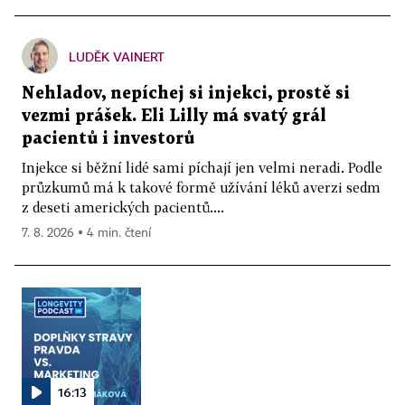
LUDĚK VAINERT
Nehladov, nepíchej si injekci, prostě si
vezmi prášek. Eli Lilly má svatý grál
pacientů i investorů
Injekce si běžní lidé sami píchají jen velmi neradi. Podle
průzkumů má k takové formě užívání léků averzi sedm
z deseti amerických pacientů....
7. 8. 2026 ▪ 4 min. čtení
16:13