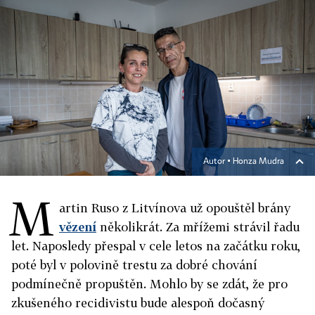
Autor ▪
Honza Mudra
M
artin Ruso z Litvínova už opouštěl brány
vězení
několikrát. Za mřížemi strávil řadu
let. Naposledy přespal v cele letos na začátku roku,
poté byl v polovině trestu za dobré chování
podmínečně propuštěn. Mohlo by se zdát, že pro
zkušeného recidivistu bude alespoň dočasný