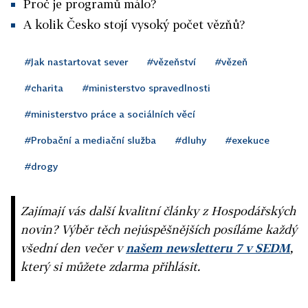
Proč je programů málo?
A kolik Česko stojí vysoký počet vězňů?
#Jak nastartovat sever
#vězeňství
#vězeň
#charita
#ministerstvo spravedlnosti
#ministerstvo práce a sociálních věcí
#Probační a mediační služba
#dluhy
#exekuce
#drogy
Zajímají vás další kvalitní články z Hospodářských
novin? Výběr těch nejúspěšnějších posíláme každý
všední den večer v
našem newsletteru 7 v SEDM
,
který si můžete zdarma přihlásit.