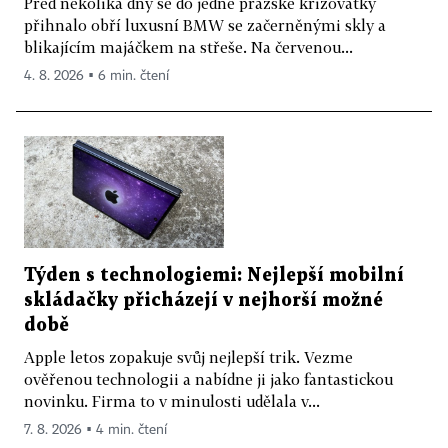
Před několika dny se do jedné pražské křižovatky
přihnalo obří luxusní BMW se začerněnými skly a
blikajícím majáčkem na střeše. Na červenou...
4. 8. 2026 ▪ 6 min. čtení
Týden s technologiemi: Nejlepší mobilní
skládačky přicházejí v nejhorší možné
době
Apple letos zopakuje svůj nejlepší trik. Vezme
ověřenou technologii a nabídne ji jako fantastickou
novinku. Firma to v minulosti udělala v...
7. 8. 2026 ▪ 4 min. čtení