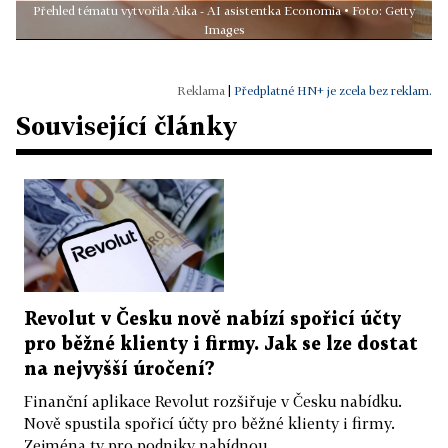
Přehled tématu vytvořila Aika - AI asistentka Economia • Foto: Getty
Images
|
Předplatné HN+ je zcela bez reklam.
Související články
Revolut v Česku nově nabízí spořicí účty
pro běžné klienty i firmy. Jak se lze dostat
na nejvyšší úročení?
Finanční aplikace Revolut rozšiřuje v Česku nabídku.
Nově spustila spořicí účty pro běžné klienty i firmy.
Zejména ty pro podniky nabídnou...