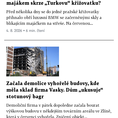
majákem skrze „Turkovu“ křižovatku?
Před několika dny se do jedné pražské křižovatky
přihnalo obří luxusní BMW se začerněnými skly a
blikajícím majáčkem na střeše. Na červenou...
4. 8. 2026 ▪ 6 min. čtení
Začala demolice vyhořelé budovy, kde
měla sklad firma Vasky. Dům „ukusuje“
stotunový bagr
Demoliční firma v pátek dopoledne začala bourat
výškovou budovu v někdejším továrním areálu ve Zlíně,
která v červenci vyhořela. Zničený objekt...