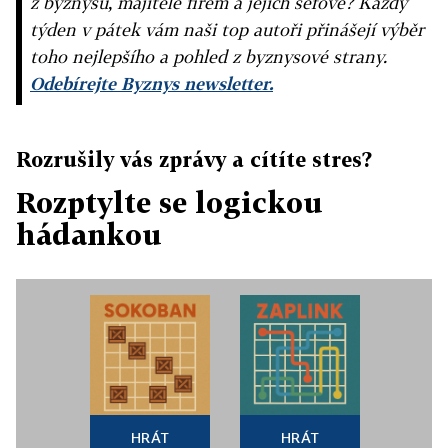
z byznysu, majitelé firem a jejich šéfové? Každý
týden v pátek vám naši top autoři přinášejí výběr
toho nejlepšího a pohled z byznysové strany.
Odebírejte Byznys newsletter.
Rozrušily vás zprávy a cítíte stres?
Rozptylte se logickou
hádankou
HRÁT
HRÁT