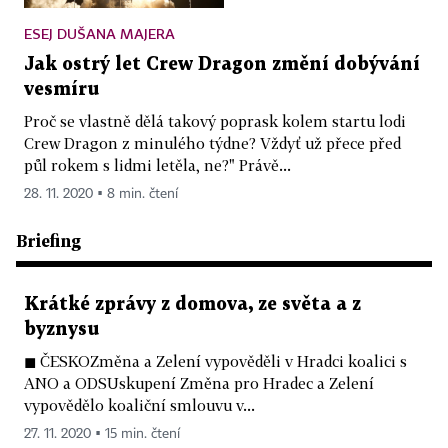
ESEJ DUŠANA MAJERA
Jak ostrý let Crew Dragon změní dobývání
vesmíru
Proč se vlastně dělá takový poprask kolem startu lodi
Crew Dragon z minulého týdne? Vždyť už přece před
půl rokem s lidmi letěla, ne?" Právě...
28. 11. 2020 ▪ 8 min. čtení
Briefing
Krátké zprávy z domova, ze světa a z
byznysu
◼ ČESKOZměna a Zelení vypověděli v Hradci koalici s
ANO a ODSUskupení Změna pro Hradec a Zelení
vypovědělo koaliční smlouvu v...
27. 11. 2020 ▪ 15 min. čtení