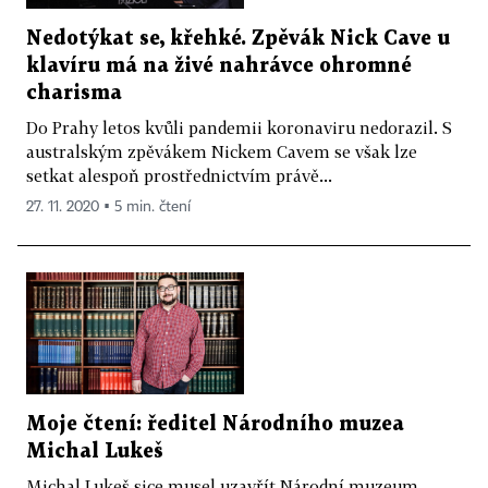
Nedotýkat se, křehké. Zpěvák Nick Cave u
klavíru má na živé nahrávce ohromné
charisma
Do Prahy letos kvůli pandemii koronaviru nedorazil. S
australským zpěvákem Nickem Cavem se však lze
setkat alespoň prostřednictvím právě...
27. 11. 2020 ▪ 5 min. čtení
Moje čtení: ředitel Národního muzea
Michal Lukeš
Michal Lukeš sice musel uzavřít Národní muzeum,