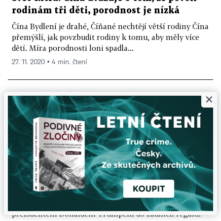
rodinám tři děti, porodnost je nízká
Čína Bydlení je drahé, Číňané nechtějí větší rodiny Čína
přemýšlí, jak povzbudit rodiny k tomu, aby měly více
dětí. Míra porodnosti loni spadla...
27. 11. 2020 ▪ 4 min. čtení
×
SLOUPEK DANIELA ANÝŽE
Američanům zbyl po Trumpovi hryzavý
brouk v hlavě
V obchodě se suvenýry u Bílého domu přesunuli zboží s
prezidentem Donaldem Trumpem do zadních regálů.