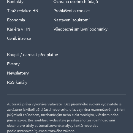
Kontakty
Ochrana osobních údajů
Tiráž redakce HN
Prohlášení o cookies
Economia
Nastavení soukromí
Kariéra v HN
Všeobecné smluvní podmínky
Ceník inzerce
Koupit / darovat předplatné
Eventy
Newslettery
RSS kanály
Autorská práva vykonává vydavatel. Bez písemného svolení vydavatele je
zakázáno jakékoli užití částí nebo celku díla, zejména rozmnožování a šíření
jakýmkoli způsobem, mechanickým nebo elektronickým, v českém nebo
jiném jazyce. Bez souhlasu vydavatele je zakázáno též rozmnožování
obsahu pro účely automatizované analýzy textů nebo dat
podle ustanovení § 39c autorského zákona.