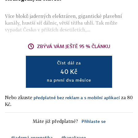
Více bloků jaderných elektráren, gigantické plavební
kanály, hustší síť dálnic, větší těžba uhlí. Tak může
vypadat Česko v příštích desetiletích,...
ZBÝVÁ VÁM JEŠTĚ 95 % ČLÁNKU
Číst dál za
40 Kč
na první dva měsíce
Nebo zkuste
za 80
předplatné bez reklam a s mobilní aplikací
Kč.
Máte již předplatné?
Přihlaste se
#jaderná energetika
#kanalizace