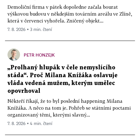
Demoliční firma v pátek dopoledne začala bourat
výškovou budovu v někdejším továrním areálu ve Zlíně,
která v červenci vyhořela. Zničený objekt...
7. 8. 2026 ▪ 3 min. čtení
PETR HONZEJK
„Prolhaný hlupák v čele nemyslícího
stáda“. Proč Milana Knížáka oslavuje
vláda vedená mužem, kterým umělec
opovrhoval
Někteří říkají, že to byl poslední happening Milana
Knížáka. A něco na tom je. Pohřeb se státními poctami
organizovaný těmi, kterými slavný...
7. 8. 2026 ▪ 4 min. čtení