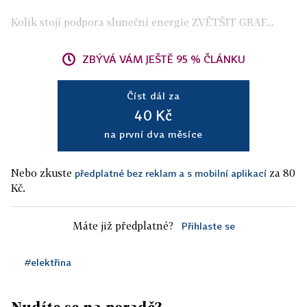
Kolik stojí podpora sluneční energie ZVĚTŠIT GRAF...
ZBÝVÁ VÁM JEŠTĚ 95 % ČLÁNKU
Číst dál za
40 Kč
na první dva měsíce
Nebo zkuste
za 80
předplatné bez reklam a s mobilní aplikací
Kč.
Máte již předplatné?
Přihlaste se
#elektřina