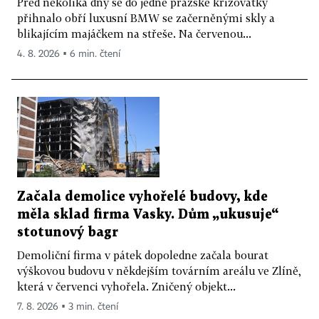
Před několika dny se do jedné pražské křižovatky
přihnalo obří luxusní BMW se začerněnými skly a
blikajícím majáčkem na střeše. Na červenou...
4. 8. 2026 ▪ 6 min. čtení
Začala demolice vyhořelé budovy, kde
měla sklad firma Vasky. Dům „ukusuje“
stotunový bagr
Demoliční firma v pátek dopoledne začala bourat
výškovou budovu v někdejším továrním areálu ve Zlíně,
která v červenci vyhořela. Zničený objekt...
7. 8. 2026 ▪ 3 min. čtení