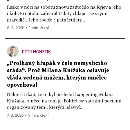
Rusko v noci na sobotu znovu zaútočilo na Kyjev a jeho
okolí. Při útoku zahynul tříletý chlapec se svými
prarodiči. Jeho rodiče a patnáctiletý...
8. 8. 2026 ▪ 3 min. čtení
PETR HONZEJK
„Prolhaný hlupák v čele nemyslícího
stáda“. Proč Milana Knížáka oslavuje
vláda vedená mužem, kterým umělec
opovrhoval
Někteří říkají, že to byl poslední happening Milana
Knížáka. A něco na tom je. Pohřeb se státními poctami
organizovaný těmi, kterými slavný...
7. 8. 2026 ▪ 4 min. čtení