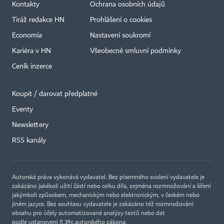
Kontakty
Ochrana osobních údajů
Tiráž redakce HN
Prohlášení o cookies
Economia
Nastavení soukromí
Kariéra v HN
Všeobecné smluvní podmínky
Ceník inzerce
Koupit / darovat předplatné
Eventy
×
Newslettery
RSS kanály
Autorská práva vykonává vydavatel. Bez písemného svolení vydavatele je
zakázáno jakékoli užití částí nebo celku díla, zejména rozmnožování a šíření
jakýmkoli způsobem, mechanickým nebo elektronickým, v českém nebo
jiném jazyce. Bez souhlasu vydavatele je zakázáno též rozmnožování
obsahu pro účely automatizované analýzy textů nebo dat
podle ustanovení § 39c autorského zákona.