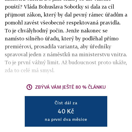
pouští? Vláda Bohuslava Sobotky si dala za cíl
přijmout zákon, který by dal pevný rámec úřadům a
pomohl zavést všeobecně respektovaná pravidla.
To je chvályhodný počin. Jenže nakonec se
namísto silného úřadu, který by podléhal přímo
premiérovi, prosadila varianta, aby úředníky
spravoval jeden z náměstků na ministerstvu vnitra.
To je první vážný limit. Až budoucnost proto ukáže,
zda to celé má smysl.
ZBÝVÁ VÁM JEŠTĚ 80 % ČLÁNKU
Číst dál za
40 Kč
na první dva měsíce