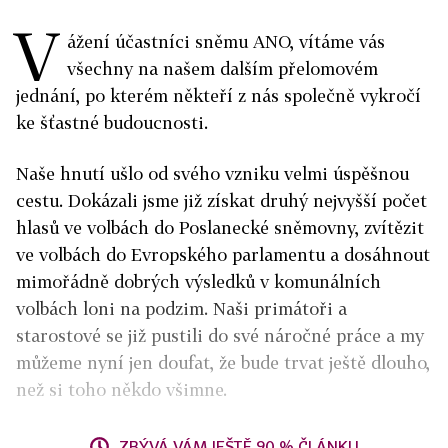
V
ážení účastníci sněmu ANO, vítáme vás
všechny na našem dalším přelomovém
jednání, po kterém někteří z nás společně vykročí
ke šťastné budoucnosti.
Naše hnutí ušlo od svého vzniku velmi úspěšnou
cestu. Dokázali jsme již získat druhý nejvyšší počet
hlasů ve volbách do Poslanecké sněmovny, zvítězit
ve volbách do Evropského parlamentu a dosáhnout
mimořádně dobrých výsledků v komunálních
volbách loni na podzim. Naši primátoři a
starostové se již pustili do své náročné práce a my
můžeme nyní jen doufat, že bude trvat ještě dlouho,
než si toho někdo všimne.
ZBÝVÁ VÁM JEŠTĚ 90 % ČLÁNKU