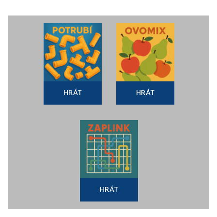
HRÁT
HRÁT
HRÁT