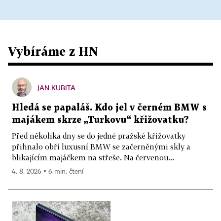
Vybíráme z HN
JAN KUBITA
Hledá se papaláš. Kdo jel v černém BMW s
majákem skrze „Turkovu“ křižovatku?
Před několika dny se do jedné pražské křižovatky
přihnalo obří luxusní BMW se začerněnými skly a
blikajícím majáčkem na střeše. Na červenou...
4. 8. 2026 ▪ 6 min. čtení