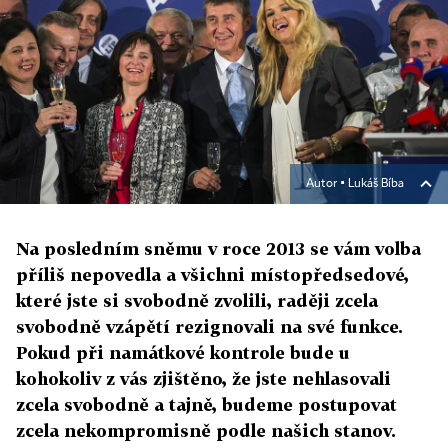
Autor ▪
Lukáš Bíba
Na posledním sněmu v roce 2013 se vám volba
příliš nepovedla a všichni místopředsedové,
které jste si svobodně zvolili, raději zcela
svobodně vzápětí rezignovali na své funkce.
Pokud při namátkové kontrole bude u
kohokoliv z vás zjištěno, že jste nehlasovali
zcela svobodně a tajně, budeme postupovat
zcela nekompromisně podle našich stanov.