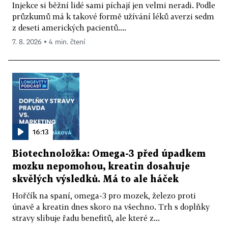
Injekce si běžní lidé sami píchají jen velmi neradi. Podle
průzkumů má k takové formě užívání léků averzi sedm
z deseti amerických pacientů....
7. 8. 2026 ▪ 4 min. čtení
16:13
Biotechnoložka: Omega-3 před úpadkem
mozku nepomohou, kreatin dosahuje
skvělých výsledků. Má to ale háček
Hořčík na spaní, omega-3 pro mozek, železo proti
únavě a kreatin dnes skoro na všechno. Trh s doplňky
stravy slibuje řadu benefitů, ale které z...