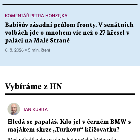
KOMENTÁŘ PETRA HONZEJKA
Babišův zásadní průlom fronty. V senátních
volbách jde o mnohem víc než o 27 křesel v
paláci na Malé Straně
6. 8. 2026 ▪ 5 min. čtení
Vybíráme z HN
JAN KUBITA
Hledá se papaláš. Kdo jel v černém BMW s
majákem skrze „Turkovu“ křižovatku?
Před několika dny se do jedné pražské křižovatky