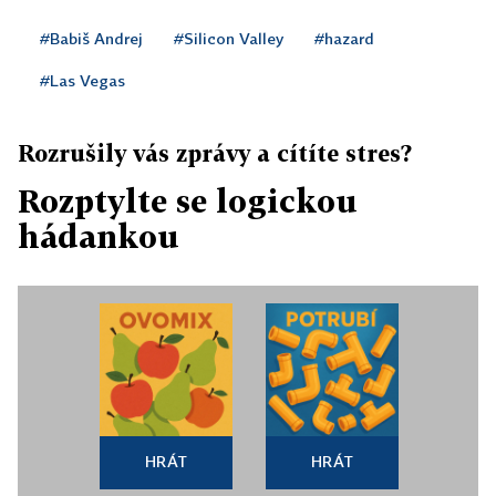
#Babiš Andrej
#Silicon Valley
#hazard
#Las Vegas
Rozrušily vás zprávy a cítíte stres?
Rozptylte se logickou
hádankou
HRÁT
HRÁT