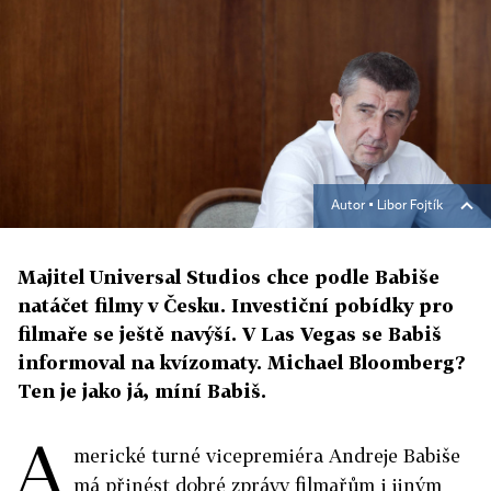
Autor ▪
Libor Fojtík
Majitel Universal Studios chce podle Babiše
natáčet filmy v Česku. Investiční pobídky pro
filmaře se ještě navýší. V Las Vegas se Babiš
informoval na kvízomaty. Michael Bloomberg?
Ten je jako já, míní Babiš.
A
merické turné vicepre­miéra Andreje Babiše
má přinést dobré zprávy filmařům i jiným