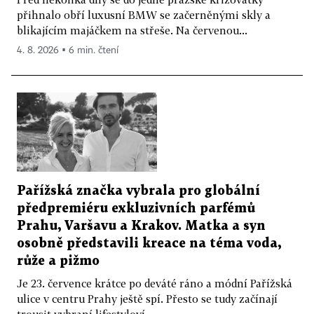
přihnalo obří luxusní BMW se začerněnými skly a
blikajícím majáčkem na střeše. Na červenou...
4. 8. 2026 ▪ 6 min. čtení
Pařížská značka vybrala pro globální
předpremiéru exkluzivních parfémů
Prahu, Varšavu a Krakov. Matka a syn
osobně představili kreace na téma voda,
růže a pižmo
Je 23. července krátce po deváté ráno a módní Pařížská
ulice v centru Prahy ještě spí. Přesto se tudy začínají
trousit vybraní lifestyloví...