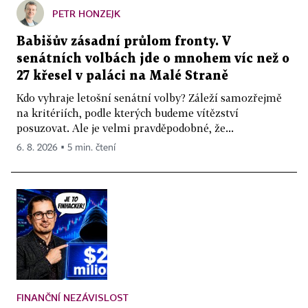
PETR HONZEJK
Babišův zásadní průlom fronty. V
senátních volbách jde o mnohem víc než o
27 křesel v paláci na Malé Straně
Kdo vyhraje letošní senátní volby? Záleží samozřejmě
na kritériích, podle kterých budeme vítězství
posuzovat. Ale je velmi pravděpodobné, že...
6. 8. 2026 ▪ 5 min. čtení
FINANČNÍ NEZÁVISLOST