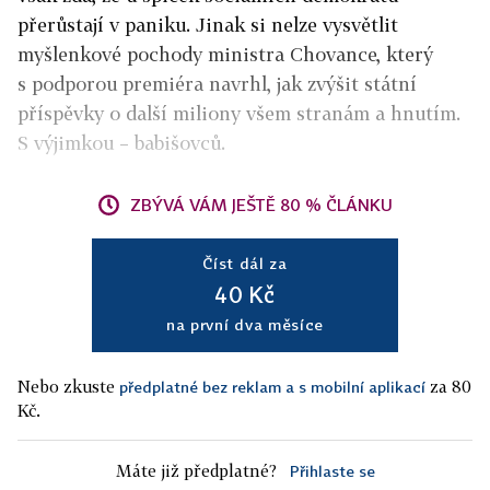
přerůstají v paniku. Jinak si nelze vysvětlit
myšlenkové pochody ministra Chovance, který
s podporou premiéra navrhl, jak zvýšit státní
příspěvky o další miliony všem stranám a hnutím.
S výjimkou – babišovců.
ZBÝVÁ VÁM JEŠTĚ 80 % ČLÁNKU
Číst dál za
40 Kč
na první dva měsíce
Nebo zkuste
za 80
předplatné bez reklam a s mobilní aplikací
Kč.
Máte již předplatné?
Přihlaste se