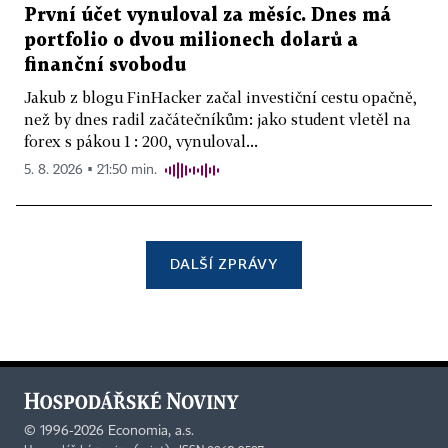
První účet vynuloval za měsíc. Dnes má
portfolio o dvou milionech dolarů a
finanční svobodu
Jakub z blogu FinHacker začal investiční cestu opačně,
než by dnes radil začátečníkům: jako student vletěl na
forex s pákou 1 : 200, vynuloval...
5. 8. 2026 ▪ 21:50 min.
DALŠÍ ZPRÁVY
©
1996-2026
Economia, a.s.