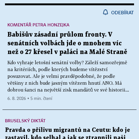
ODEBÍRAT
KOMENTÁŘ PETRA HONZEJKA
Babišův zásadní průlom fronty. V
senátních volbách jde o mnohem víc
než o 27 křesel v paláci na Malé Straně
Kdo vyhraje letošní senátní volby? Záleží samozřejmě
na kritériích, podle kterých budeme vítězství
posuzovat. Ale je velmi pravděpodobné, že podle
většiny z nich bude jasným vítězem hnutí ANO. Má
dobrou šanci na největší zisk mandátů ve své historii...
6. 8. 2026 ▪ 5 min. čtení
BRUSELSKÝ DIKTÁT
Pravda o přílivu migrantů na Ceutu: kdo je
zastavil, kdo selhal a jak se ztrapnili naši