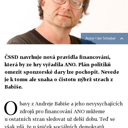
Autor ▪
Jan Schejbal
ČSSD navrhuje nová pravidla financování,
která by ze hry vyřadila ANO. Plán politiků
omezit sponzorské dary lze pochopit. Nevede
je k tomu ale snaha o čistotu nýbrž strach z
Babiše.
O
bavy z Andreje Babiše a jeho nevysychajících
zdrojů pro financování ANO můžeme
u ostatních stran sledovat už delší dobu. Teď se
však zdá, že u špiček sociálních demokratů