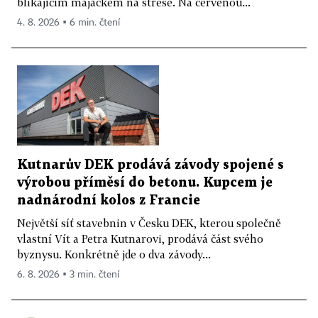
blikajícím majáčkem na střeše. Na červenou...
4. 8. 2026 ▪ 6 min. čtení
Kutnarův DEK prodává závody spojené s
výrobou příměsí do betonu. Kupcem je
nadnárodní kolos z Francie
Největší síť stavebnin v Česku DEK, kterou společně
vlastní Vít a Petra Kutnarovi, prodává část svého
byznysu. Konkrétně jde o dva závody...
6. 8. 2026 ▪ 3 min. čtení