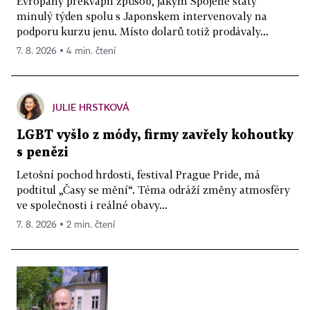
Evropany překvapil způsob, jakým Spojené státy
minulý týden spolu s Japonskem intervenovaly na
podporu kurzu jenu. Místo dolarů totiž prodávaly...
7. 8. 2026 ▪ 4 min. čtení
JULIE HRSTKOVÁ
LGBT vyšlo z módy, firmy zavřely kohoutky
s penězi
Letošní pochod hrdosti, festival Prague Pride, má
podtitul „Časy se mění“. Téma odráží změny atmosféry
ve společnosti i reálné obavy...
7. 8. 2026 ▪ 2 min. čtení