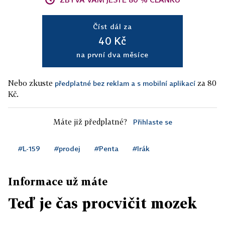
Číst dál za
40 Kč
na první dva měsíce
Nebo zkuste
za 80
předplatné bez reklam a s mobilní aplikací
Kč.
Máte již předplatné?
Přihlaste se
#L-159
#prodej
#Penta
#Irák
Informace už máte
Teď je čas procvičit mozek