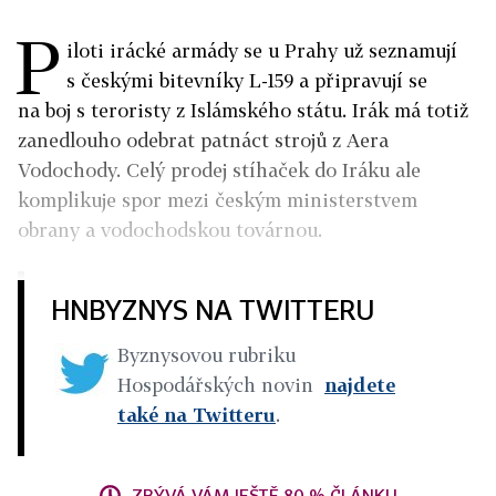
P
iloti irácké armády se u Prahy už seznamují
s českými bitevníky L-159 a připravují se
na boj s teroristy z Islámského státu. Irák má totiž
zanedlouho odebrat patnáct strojů z Aera
Vodochody. Celý prodej stíhaček do Iráku ale
komplikuje spor mezi českým ministerstvem
obrany a vodochodskou továrnou.
HNBYZNYS NA TWITTERU
Byznysovou rubriku
Hospodářských novin
najdete
také na Twitteru
.
ZBÝVÁ VÁM JEŠTĚ 80 % ČLÁNKU