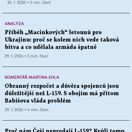
30. 1. 2026 ▪ 2 min. čtení
ANALÝZA
Příběh „Macinkových“ letounů pro
Ukrajinu: proč se kolem nich vede taková
bitva a co udělala armáda špatně
29. 1. 2026 ▪ 5 min. čtení
KOMENTÁŘ MARTINA EHLA
Obranný rozpočet a důvěra spojenců jsou
důležitější než L-159. S obojím má přitom
Babišova vláda problém
29. 1. 2026 ▪ 4 min. čtení
Proč nám Češi neprodají L-159? Kvůli tomu,