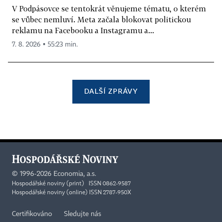
V Podpásovce se tentokrát věnujeme tématu, o kterém
se vůbec nemluví. Meta začala blokovat politickou
reklamu na Facebooku a Instagramu a...
7. 8. 2026 ▪ 55:23 min.
DALŠÍ ZPRÁVY
©
1996-2026
Economia, a.s.
Hospodářské noviny (print) ISSN 0862-9587
Hospodářské noviny (online) ISSN 2787-950X
Certifikováno
Sledujte nás