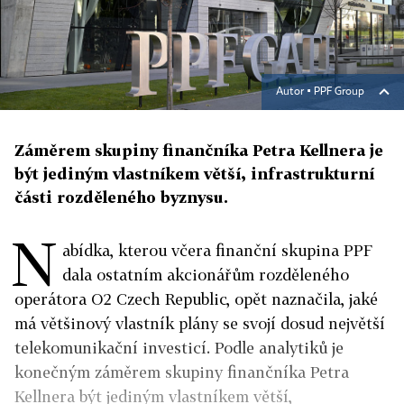
Autor ▪
PPF Group
Záměrem skupiny finančníka Petra Kellnera je
být jediným vlastníkem větší, infrastrukturní
části rozděleného byznysu.
N
abídka, kterou včera finan­ční skupina PPF
dala ostatním akcionářům rozděleného
operátora O2 Czech Republic, opět naznačila, jaké
má většinový vlastník plány se svojí dosud největší
telekomunikační investicí. Podle analytiků je
konečným záměrem skupiny finančníka Petra
Kellnera být jediným vlastníkem větší,