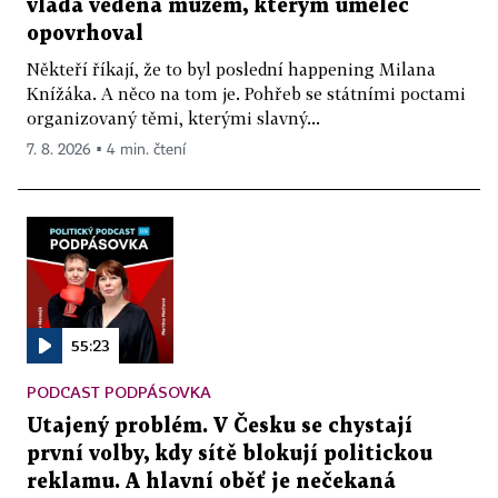
vláda vedená mužem, kterým umělec
opovrhoval
Někteří říkají, že to byl poslední happening Milana
Knížáka. A něco na tom je. Pohřeb se státními poctami
organizovaný těmi, kterými slavný...
7. 8. 2026 ▪ 4 min. čtení
55:23
PODCAST PODPÁSOVKA
Utajený problém. V Česku se chystají
první volby, kdy sítě blokují politickou
reklamu. A hlavní oběť je nečekaná