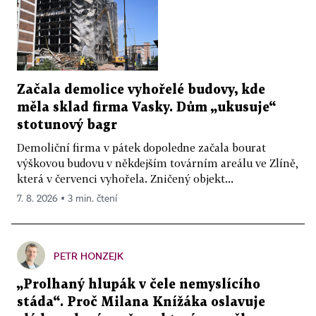
Začala demolice vyhořelé budovy, kde
měla sklad firma Vasky. Dům „ukusuje“
stotunový bagr
Demoliční firma v pátek dopoledne začala bourat
výškovou budovu v někdejším továrním areálu ve Zlíně,
která v červenci vyhořela. Zničený objekt...
7. 8. 2026 ▪ 3 min. čtení
PETR HONZEJK
„Prolhaný hlupák v čele nemyslícího
stáda“. Proč Milana Knížáka oslavuje