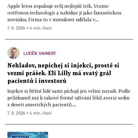
Apple letos zopakuje svůj nejlepší trik. Vezme
ověřenou technologii a nabídne ji jako fantastickou
novinku. Firma to v minulosti udělala v...
7. 8. 2026 ▪ 4 min. čtení
LUDĚK VAINERT
Nehladov, nepíchej si injekci, prostě si
vezmi prášek. Eli Lilly má svatý grál
pacientů i investorů
Injekce si běžní lidé sami píchají jen velmi neradi. Podle
průzkumů má k takové formě užívání léků averzi sedm
z deseti amerických pacientů....
7. 8. 2026 ▪ 4 min. čtení