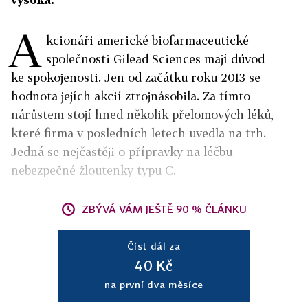
A
kcionáři americké biofarmaceutické
společnosti Gilead Sciences mají důvod
ke spokojenosti. Jen od začátku roku 2013 se
hodnota jejích akcií ztrojnásobila. Za tímto
nárůstem stojí hned několik přelomových léků,
které firma v posledních letech uvedla na trh.
Jedná se nejčastěji o přípravky na léčbu
nebezpečné žloutenky typu C.
ZBÝVÁ VÁM JEŠTĚ 90 % ČLÁNKU
Číst dál za
40 Kč
na první dva měsíce