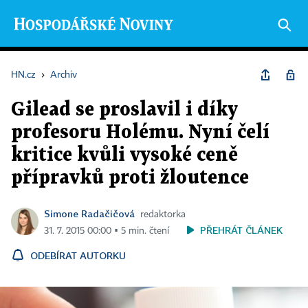
HN.cz
›
Archiv
Gilead se proslavil i díky
profesoru Holému. Nyní čelí
kritice kvůli vysoké ceně
přípravků proti žloutence
Simone Radačičová
redaktorka
PŘEHRÁT ČLÁNEK
31. 7. 2015 00:00 ▪ 5 min. čtení
ODEBÍRAT AUTORKU