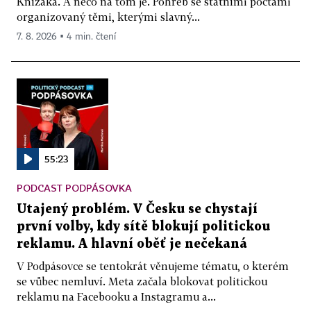
Knížáka. A něco na tom je. Pohřeb se státními poctami
organizovaný těmi, kterými slavný...
7. 8. 2026 ▪ 4 min. čtení
55:23
PODCAST PODPÁSOVKA
Utajený problém. V Česku se chystají
první volby, kdy sítě blokují politickou
reklamu. A hlavní oběť je nečekaná
V Podpásovce se tentokrát věnujeme tématu, o kterém
se vůbec nemluví. Meta začala blokovat politickou
reklamu na Facebooku a Instagramu a...