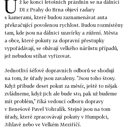
U
ž ke konci letošních prázdnin se na dálnici
D1 z Prahy do Brna objeví radary
s kamerami, které budou zaznamenávat auta
překračující povolenou rychlost. Budou rozmístěny
tam, kde jsou na dálnici uzavírky a zúžení. Města
a obce, které pokuty za dopravní přestupky
vypořádávají, se obávají velkého nárůstu případů,
jež nebudou stíhat vyřizovat.
Jednotliví šéfové dopravních odborů se shodují
na tom, že úřady jsou zavaleny. "Jsou toho štosy.
Když přibude deset pokut za měsíc, ještě to nějak
zvládneme, když jich ale bude sto, pak už budeme
mít problém," říká vedoucí odboru dopravy
v Benešově Pavel Vohralík. Stejně jsou na tom
úřady, které zpracovávají pokuty v Humpolci,
Jihlavě nebo ve Velkém Meziříčí.