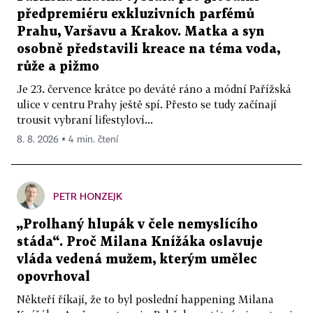
předpremiéru exkluzivních parfémů
Prahu, Varšavu a Krakov. Matka a syn
osobně představili kreace na téma voda,
růže a pižmo
Je 23. července krátce po deváté ráno a módní Pařížská
ulice v centru Prahy ještě spí. Přesto se tudy začínají
trousit vybraní lifestyloví...
8. 8. 2026 ▪ 4 min. čtení
PETR HONZEJK
„Prolhaný hlupák v čele nemyslícího
stáda“. Proč Milana Knížáka oslavuje
vláda vedená mužem, kterým umělec
opovrhoval
Někteří říkají, že to byl poslední happening Milana