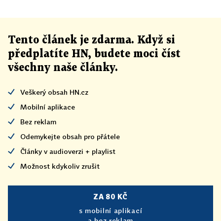
Tento článek
je
zdarma. Když si
předplatíte HN, budete moci číst
všechny naše články
.
Veškerý obsah HN.cz
Mobilní aplikace
Bez reklam
Odemykejte obsah pro přátele
Články v audioverzi + playlist
Možnost kdykoliv zrušit
ZA 80 KČ
s mobilní aplikací
a bez reklam