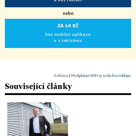
nebo
ZA 40 KČ
bez mobilní aplikace
a s reklamou
|
Předplatné HN+ je zcela bez reklam.
Související články