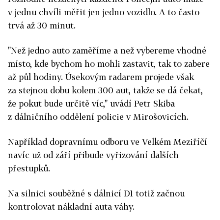
v jednu chvíli měřit jen jedno vozidlo. A to často
trvá až 30 minut.
"Než jedno auto zaměříme a než vybereme vhodné
místo, kde bychom ho mohli zastavit, tak to zabere
až půl hodiny. Úsekovým radarem projede však
za stejnou dobu kolem 300 aut, takže se dá čekat,
že pokut bude určitě víc," uvádí Petr Skiba
z dálničního oddělení policie v Mirošovicích.
Například dopravnímu odboru ve Velkém Meziříčí
navíc už od září přibude vyřizování dalších
přestupků.
Na silnici souběžné s dálnicí D1 totiž začnou
kontrolovat nákladní auta váhy.