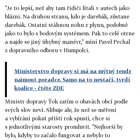
"Je to lepší, než aby tam řidiči lítali v autech jako
blázni. Na druhou stranu, kdo je darebák, zůstane
darebák. Ostatní stáhnou nohu z plynu, podobně
jako to bylo s bodovým systémem. Pak to celé otrne
a najde se jiný úhybný manévr," míní Pavel Prchal
z dopravního odboru v Humpolci.
Ministerstvo dopravy si má na mýtný tendr
najmout poradce. Samo na to nestačí, tvrdí
koalice
- čtěte ZDE
Ministr dopravy Ťok zatím o obavách obcí podle
svých slov neví. Slibuje ale, že než se měření
a vybírání pokut příští rok spustí, chce si
s jednotlivými starosty promluvit. "Nejhorší by
bylo, kdyby to začalo fungovat a nebylo to