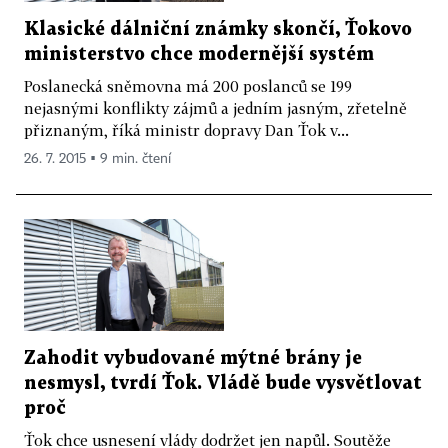
Klasické dálniční známky skončí, Ťokovo
ministerstvo chce modernější systém
Poslanecká sněmovna má 200 poslanců se 199
nejasnými konflikty zájmů a jedním jasným, zřetelně
přiznaným, říká ministr dopravy Dan Ťok v...
26. 7. 2015 ▪ 9 min. čtení
Zahodit vybudované mýtné brány je
nesmysl, tvrdí Ťok. Vládě bude vysvětlovat
proč
Ťok chce usnesení vlády dodržet jen napůl. Soutěže