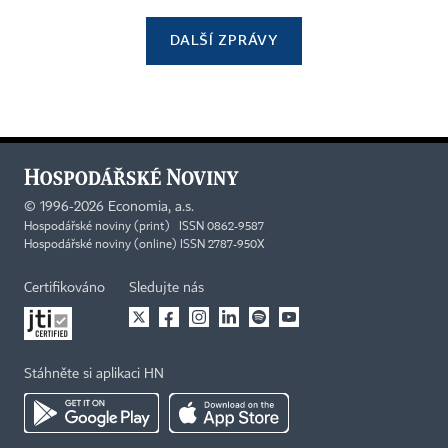
DALŠÍ ZPRÁVY
©
1996-2026
Economia, a.s.
Hospodářské noviny (print) ISSN 0862-9587
Hospodářské noviny (online) ISSN 2787-950X
Certifikováno
Sledujte nás
Stáhněte si aplikaci HN