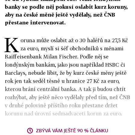
banky se podle něj pokusí oslabit kurz koruny,
aby na české měně ještě vydělaly, než ČNB
přestane intervenovat.
K
oruna může oslabit až o 30 haléřů na 27,5 Kč
za euro, myslí si šéf obchodníků s měnami
Raiffeisenbank Milan Fischer. Podle něj se
londýnským bankám, jako jsou například HSBC či
Barclays, nebude líbit, že by kurz české měny ještě
rok jen tak seděl těsně u hranice 27 Kč za euro,
kterou brání centrální banka. A tak ji budou chtít
rozhýbat, aby ještě něco vydělaly před tím, než ČNB
v druhé polovině příštího roku přestane držet
korunu nad úrovní sedmadvaceti korun za euro.
ZBÝVÁ VÁM JEŠTĚ 90 % ČLÁNKU