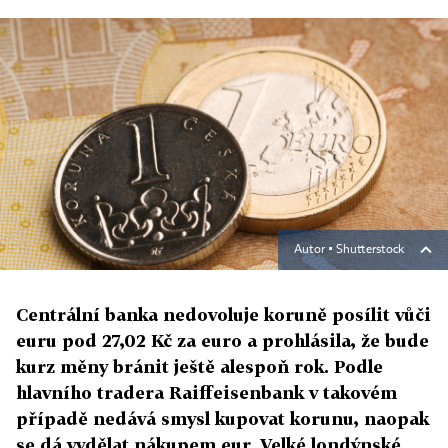
Autor ▪
Shutterstock
Centrální banka nedovoluje koruně posílit vůči
euru pod 27,02 Kč za euro a prohlásila, že bude
kurz měny bránit ještě alespoň rok. Podle
hlavního tradera Raiffeisenbank v takovém
případě nedává smysl kupovat korunu, naopak
se dá vydělat nákupem eur. Velké londýnské