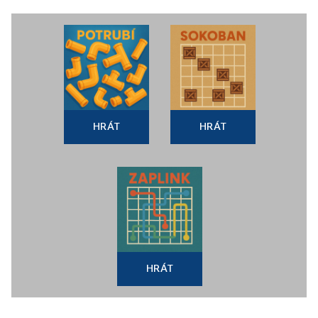
HRÁT
HRÁT
HRÁT