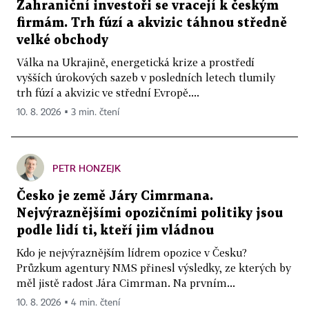
Zahraniční investoři se vracejí k českým
firmám. Trh fúzí a akvizic táhnou středně
velké obchody
Válka na Ukrajině, energetická krize a prostředí
vyšších úrokových sazeb v posledních letech tlumily
trh fúzí a akvizic ve střední Evropě....
10. 8. 2026 ▪ 3 min. čtení
PETR HONZEJK
Česko je země Járy Cimrmana.
Nejvýraznějšími opozičními politiky jsou
podle lidí ti, kteří jim vládnou
Kdo je nejvýraznějším lídrem opozice v Česku?
Průzkum agentury NMS přinesl výsledky, ze kterých by
měl jistě radost Jára Cimrman. Na prvním...
10. 8. 2026 ▪ 4 min. čtení